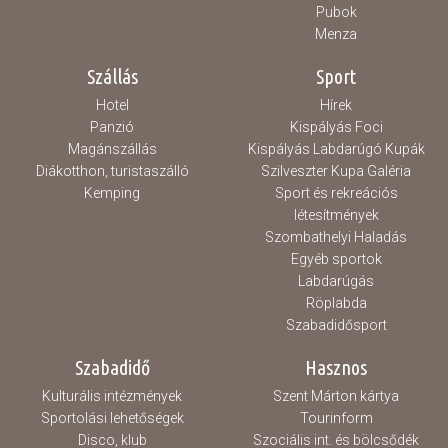
Pubok
Menza
Szállás
Sport
Hotel
Hírek
Panzió
Kispályás Foci
Magánszállás
Kispályás Labdarúgó Kupák
Diákotthon, turistaszálló
Szilveszter Kupa Galéria
Kemping
Sport és rekreációs
létesítmények
Szombathelyi Haladás
Egyéb sportok
Labdarúgás
Röplabda
Szabadidősport
Szabadidő
Hasznos
Kulturális intézmények
Szent Márton kártya
Sportolási lehetőségek
Tourinform
Disco, klub
Szociális int. és bölcsődék