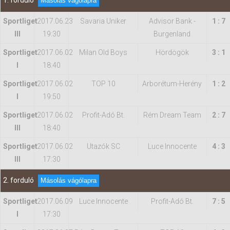
1. forduló
Másolás vágólapra
Sportliget
2017.06.23
Savaria Uniker
Advisor Bank -
1 : 7
Hasznos
III
19:30
Burgenland
Sportliget
2017.06.02
Milan Old Boys
Hördögök
3 : 1
I
18:40
Sportliget
2017.06.02
TOP 10
Arborétum-Herény
1 : 2
I
19:50
Sportliget
2017.06.02
Profit-Adó Bt.
Rém Dream Team
2 : 7
III
18:40
Sportliget
2017.06.02
Utazók SC
Luce Innocente
4 : 3
III
17:30
2. forduló
Másolás vágólapra
Sportliget
2017.06.09
Luce Innocente
Profit-Adó Bt.
7 : 5
I
17:30