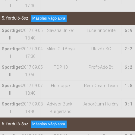
I
17:30
5. forduló-ősz
Másolás vágólapra
Sportliget
2017.09.05
Savaria Uniker
Luce Innocente
6 : 9
II
18:40
Sportliget
2017.09.04
Milan Old Boys
Utazók SC
2 : 2
I
17:30
Sportliget
2017.09.05
TOP 10
Profit-Adó Bt.
6 : 2
II
19:50
Sportliget
2017.09.07
Hördögök
Rém Dream Team
1 : 8
II
18:40
Sportliget
2017.09.08
Advisor Bank -
Arborétum-Herény
0 : 1
I
18:40
Burgenland
6. forduló-ősz
Másolás vágólapra