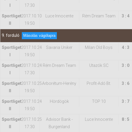
I
17:30
Sportliget
2017.10.10
Luce Innocente
Rém Dream Team
3 : 4
II
19:50
9. forduló
Másolás vágólapra
Sportliget
2017.10.24
Savaria Uniker
Milan Old Boys
4 : 3
I
19:50
Sportliget
2017.10.24
Rém Dream Team
Utazók SC
3 : 0
I
17:30
Sportliget
2017.10.25
Arborétum-Herény
Profit-Adó Bt.
3 : 6
II
19:50
Sportliget
2017.10.24
Hördögök
TOP 10
3 : 7
II
19:50
Sportliget
2017.10.25
Advisor Bank -
Luce Innocente
8 : 5
II
17:30
Burgenland