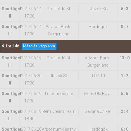
Sportliget
2017.06.14
Profit-Adó Bt.
Utazók SC
6 : 3
II
17:30
Sportliget
2017.06.14
Advisor Bank -
Hördögök
0 : 7
III
17:30
Burgenland
4. forduló
Másolás vágólapra
Sportliget
2017.06.19
Profit-Adó Bt.
Advisor Bank -
13 : 0
III
17:30
Burgenland
Sportliget
2017.06.20
Utazók SC
TOP 10
1 : 2
II
17:30
Sportliget
2017.06.19
Luce Innocente
Milan Old Boys
5 : 5
II
17:30
Sportliget
2017.06.19
Rém Dream Team
Savaria Uniker
2 : 4
III
18:40
Sportliget
2017.06.20
Arborétum-Herény
Hördögök
6 : 0