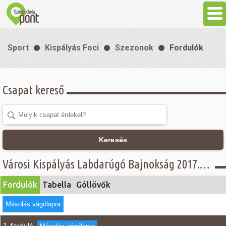
Aktuális
Sport
Kispályás Foci
Szezonok
Fordulók
Programok
Csapat kereső
Látnivalók
Gasztronómia
Keresés
Szállás
Városi Kispályás Labdarúgó Bajnokság 2017. - Fordulók - Öregfiúk Alsóház
Fordulók
Tabella
Góllövők
Sport
Másolás vágólapra
Szabadidő