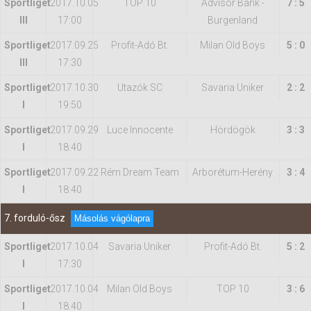
Sportliget
2017.10.05
TOP 10
Advisor Bank -
7 : 5
III
17:00
Burgenland
Sportliget
2017.09.25
Profit-Adó Bt.
Milan Old Boys
5 : 0
III
17:30
Sportliget
2017.10.30
Utazók SC
Savaria Uniker
2 : 2
I
19:50
Sportliget
2017.09.29
Luce Innocente
Hördögök
3 : 3
I
18:40
Sportliget
2017.09.22
Rém Dream Team
Arborétum-Herény
3 : 4
I
18:40
7. forduló-ősz
Másolás vágólapra
Sportliget
2017.10.04
Savaria Uniker
Profit-Adó Bt.
5 : 2
I
17:30
Sportliget
2017.10.04
Milan Old Boys
TOP 10
3 : 6
I
18:40