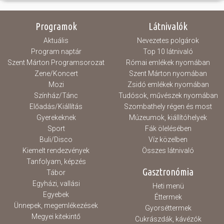
Programok
Látnivalók
Aktuális
Nevezetes polgárok
Program naptár
Top 10 látnivaló
Szent Márton Programsorozat
Római emlékek nyomában
Zene/Koncert
Szent Márton nyomában
Mozi
Zsidó emlékek nyomában
Színház/Tánc
Tudósok, művészek nyomában
Előadás/Kiállítás
Szombathely régen és most
Gyerekeknek
Múzeumok, kiállítóhelyek
Sport
Fák ölelésében
Buli/Disco
Víz közelben
Kiemelt rendezvények
Összes látnivaló
Tanfolyam, képzés
Gasztronómia
Tábor
Egyházi, vallási
Heti menü
Egyebek
Éttermek
Ünnepek, megemlékezések
Gyorséttermek
Megyei kitekintő
Cukrászdák, kávézók