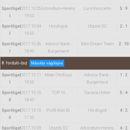
Sportliget
2017.10.05
Arborétum-Herény
Luce Innocente
5 : 9
I
19:50
Sportliget
2017.10.04
Hördögök
Utazók SC
2 : 1
I
19:50
Sportliget
2017.10.06
Advisor Bank -
Rém Dream Team
2 : 10
I
18:40
Burgenland
8. forduló-ősz
Másolás vágólapra
Sportliget
2017.10.11
Milan Old Boys
Advisor Bank -
1 : 2
I
19:50
Burgenland
Sportliget
2017.10.10
TOP 10
Savaria Uniker
5 : 4
II
18:40
Sportliget
2017.10.10
Profit-Adó Bt.
Hördögök
4 : 2
II
17:30
Sportliget
2017.10.09
Utazók SC
Arborétum-Herény
4 : 2