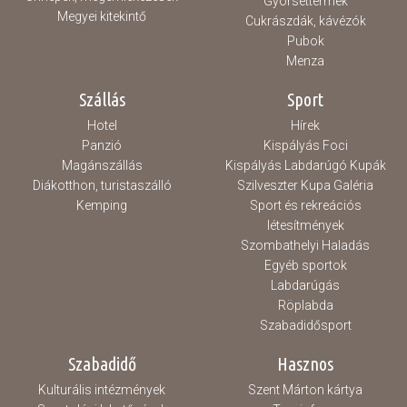
Gyorséttermek
Megyei kitekintő
Cukrászdák, kávézók
Pubok
Menza
Szállás
Sport
Hotel
Hírek
Panzió
Kispályás Foci
Magánszállás
Kispályás Labdarúgó Kupák
Diákotthon, turistaszálló
Szilveszter Kupa Galéria
Kemping
Sport és rekreációs
létesítmények
Szombathelyi Haladás
Egyéb sportok
Labdarúgás
Röplabda
Szabadidősport
Szabadidő
Hasznos
Kulturális intézmények
Szent Márton kártya