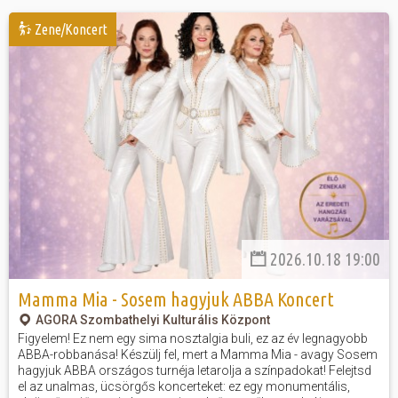
Zene/Koncert
Hasznos
2026.10.18 19:00
Mamma Mia - Sosem hagyjuk ABBA Koncert
AGORA Szombathelyi Kulturális Központ
Figyelem! Ez nem egy sima nosztalgia buli, ez az év legnagyobb
ABBA-robbanása! Készülj fel, mert a Mamma Mia - avagy Sosem
hagyjuk ABBA országos turnéja letarolja a színpadokat! Felejtsd
el az unalmas, ücsörgős koncerteket: ez egy monumentális,