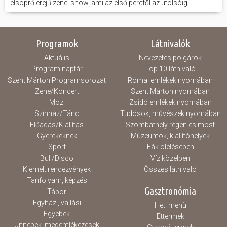
elsöprő erejű zenei show, ami az első perctől az utolsóig...
Programok
Látnivalók
Aktuális
Nevezetes polgárok
Program naptár
Top 10 látnivaló
Szent Márton Programsorozat
Római emlékek nyomában
Zene/Koncert
Szent Márton nyomában
Mozi
Zsidó emlékek nyomában
Színház/Tánc
Tudósok, művészek nyomában
Előadás/Kiállítás
Szombathely régen és most
Gyerekeknek
Múzeumok, kiállítóhelyek
Sport
Fák ölelésében
Buli/Disco
Víz közelben
Kiemelt rendezvények
Összes látnivaló
Tanfolyam, képzés
Gasztronómia
Tábor
Egyházi, vallási
Heti menü
Egyebek
Éttermek
Ünnepek, megemlékezések