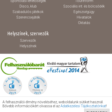
Sportolási lehetőségek
Tourinform
Disco, klub
Szociális int. és bölcsődék
Szabadulós játékok
Egészségügy
Szerencsejáték
Hivatalok
Oktatás
Helyszínek, szervezők
Szervezők
Helyszínek
A felhasználói élmény növeléséhez, weboldalunk sütiket használ.
Bővebb információkért olvassa el az
Adatkezelesi Tájékoztatónkat
!