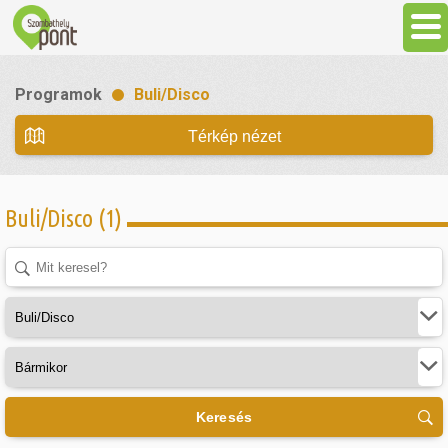
Aktuális
Programok
Buli/Disco
Programok
Térkép nézet
Látnivalók
Buli/Disco (1)
Gasztronómia
Szállás
Sport
Keresés
Szabadidő