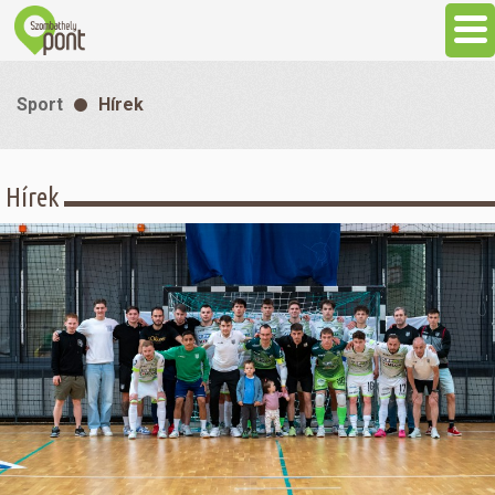
Aktuális
Sport
Hírek
Programok
Hírek
Látnivalók
Gasztronómia
Szállás
Sport
Szabadidő