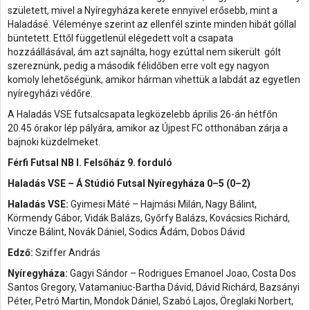
született, mivel a Nyíregyháza kerete ennyivel erősebb, mint a
Haladásé. Véleménye szerint az ellenfél szinte minden hibát góllal
büntetett. Ettől függetlenül elégedett volt a csapata
hozzáállásával, ám azt sajnálta, hogy ezúttal nem sikerült gólt
szereznünk, pedig a második félidőben erre volt egy nagyon
komoly lehetőségünk, amikor hárman vihettük a labdát az egyetlen
nyíregyházi védőre.
A Haladás VSE futsalcsapata legközelebb április 26-án hétfőn
20.45 órakor lép pályára, amikor az Újpest FC otthonában zárja a
bajnoki küzdelmeket.
Férfi Futsal NB I. Felsőház 9. forduló
Haladás VSE – Á Stúdió Futsal Nyíregyháza 0–5 (0–2)
Haladás VSE:
Gyimesi Máté – Hajmási Milán, Nagy Bálint,
Körmendy Gábor, Vidák Balázs, Győrfy Balázs, Kovácsics Richárd,
Vincze Bálint, Novák Dániel, Sodics Ádám, Dobos Dávid
Edző:
Sziffer András
Nyíregyháza:
Gagyi Sándor – Rodrigues Emanoel Joao, Costa Dos
Santos Gregory, Vatamaniuc-Bartha Dávid, Dávid Richárd, Bazsányi
Péter, Petró Martin, Mondok Dániel, Szabó Lajos, Öreglaki Norbert,