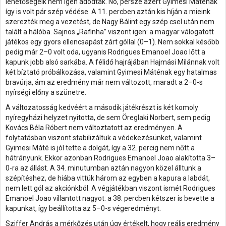
lehetőségeik nem igen adódtak. No, persze azért Gyimesi Máténak
így is volt pár szép védése. A 11. percben aztán kis híján a mieink
szerezték meg a vezetést, de Nagy Bálint egy szép csel után nem
talált a hálóba. Sajnos „Rafinha” viszont igen: a magyar válogatott
játékos egy gyors ellencsapást zárt góllal (0–1). Nem sokkal később
pedig már 2–0 volt oda, ugyanis Rodrigues Emanoel Joao lőtt a
kapunk jobb alsó sarkába. A félidő hajrájában Hajmási Milánnak volt
két bíztató próbálkozása, valamint Gyimesi Máténak egy hatalmas
bravúrja, ám az eredmény már nem változott, maradt a 2–0-s
nyírségi előny a szünetre.
A változatosság kedvéért a második játékrészt is két komoly
nyíregyházi helyzet nyitotta, de sem Öreglaki Norbert, sem pedig
Kovács Béla Róbert nem változtatott az eredményen. A
folytatásban viszont stabilizáltuk a védekezésünket, valamint
Gyimesi Máté is jól tette a dolgát, így a 32. percig nem nőtt a
hátrányunk. Ekkor azonban Rodrigues Emanoel Joao alakította 3–
0-ra az állást. A 34. minutumban aztán nagyon közel álltunk a
szépítéshez, de hiába vittük három az egyben a kapura a labdát,
nem lett gól az akciónkból. A végjátékban viszont ismét Rodrigues
Emanoel Joao villantott nagyot: a 38. percben kétszer is bevette a
kapunkat, így beállította az 5–0-s végeredményt.
Sziffer András a mérkőzés után úgy értékelt, hogy reális eredmény