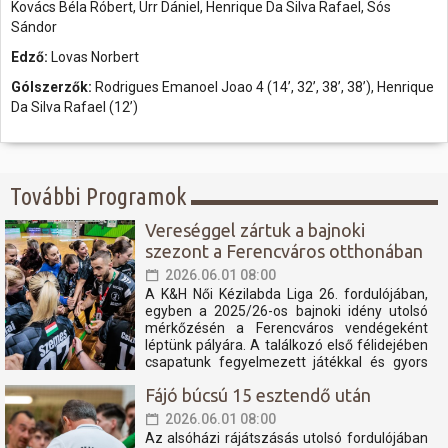
Kovács Béla Róbert, Urr Dániel, Henrique Da Silva Rafael, Sós
Sándor
Edző:
Lovas Norbert
Gólszerzők:
Rodrigues Emanoel Joao 4 (14’, 32’, 38’, 38’), Henrique
Da Silva Rafael (12’)
További Programok
Vereséggel zártuk a bajnoki
szezont a Ferencváros otthonában
2026.06.01 08:00
A K&H Női Kézilabda Liga 26. fordulójában,
egyben a 2025/26-os bajnoki idény utolsó
mérkőzésén a Ferencváros vendégeként
léptünk pályára. A találkozó első félidejében
csapatunk fegyelmezett játékkal és gyors
támadásokkal igyekezett tartani a lépést a
Fájó búcsú 15 esztendő után
tabella második helyén álló fővárosi
együttessel....
2026.06.01 08:00
Az alsóházi rájátszásás utolsó fordulójában