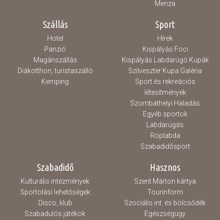
Menza
Szállás
Sport
Hotel
Hírek
Panzió
Kispályás Foci
Magánszállás
Kispályás Labdarúgó Kupák
Diákotthon, turistaszálló
Szilveszter Kupa Galéria
Kemping
Sport és rekreációs
létesítmények
Szombathelyi Haladás
Egyéb sportok
Labdarúgás
Röplabda
Szabadidősport
Szabadidő
Hasznos
Kulturális intézmények
Szent Márton kártya
Sportolási lehetőségek
Tourinform
Disco, klub
Szociális int. és bölcsődék
Szabadulós játékok
Egészségügy