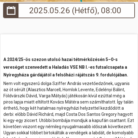
2025.05.26 (Hétfő), 08:00
Hasznos
A 2024/25-ös szezon utolsó hazai tétmérkőzésén 5–0-s
vereséget szenvedett a Haladás VSE NB I.-es futsalcsapata a
Nyíregyháza gárdájától a felsőházi rájátszás 9. fordulójában.
Nem volt egyszerű dolga Sziffer András vezetőedzőnek, ugyanis
az öt sérült (Alasztics Marcell, Homlok Levente, Edelényi Bálint,
Földvárszki Dávid, Varga Mátyás) játékosán kívül ezúttal még a
piros lapja miatt eltiltott Kovács Mátéra sem számíthatott. Így talán
érthető, hogy két hatalmas nyíregyházi helyzettel kezdődött a
derbi: előbb Dávid Richárd, majd Costa Dos Santos Gregory hagyott
ki egy-egy ziccert. Utóbbi bombája mondjuk a kapufán csattant. Ezt
követően viszont egy némileg nyugalmasabb időszak következett.
Ugyan sokkal többet birtokálták a vendégek a labdát, de komolyabb