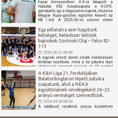
hazai környezetben 4-3-ra kikapott a
Haladás VSE futsalcsapata a H.O.P.E.
gárdájától, így a négyszeres bajnok, ötszörös
Magyar Kupa-győztes együttes kiesett az
NB I.-ből. A 2025/26-os szezon utolsó
mérkőzése előtt tudni lehetett, hogy a
Haladás számára még...
Egy pillanatra sem hagytunk
kétséget, hetedszer lettünk
bajnokok: Szolnoki Olaj – Falco 82-
113
2026.06.01 08:00
A bajnoki címről döntő ötödik mérkőzésén
kiválóan kezdtünk, mind a tíz pályára lépő
játékosunk szerzett kosarat és 10 ponttal
megléptünk. Aztán valóságos kosáresőt
A K&H Liga 21. fordulójában
zúdítottunk rájuk, a félidőben, 14 pont volt az
Balatonbogláron lépett pályára
előnyünk. A harmadik játékrészben teljesen
csapatunk, ahol a NEKA
szétestek a hazaiak, a hajrában pedig jól
menedzseltük...
együttesének vendégeként 26–25
arányú vereséget szenvedtünk.
2026.04.20 08:00
A találkozó rendkívül szoros küzdelmet
hozott, azonban összességében nem tudtuk
azt a teljesítményt nyújtani, amely elegendő