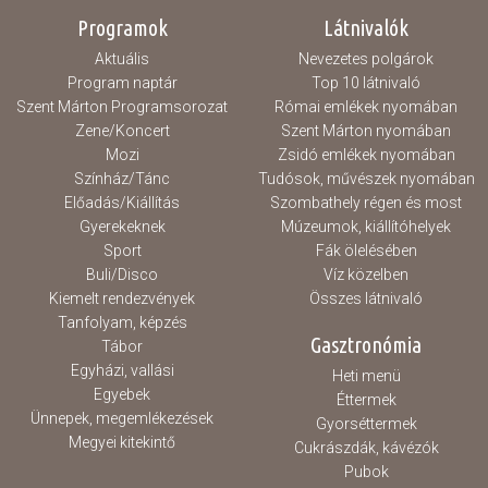
lett volna a pontszerzéshez. A mérkőzés
Programok
Látnivalók
nagy részében kapkodó játék jellemezte
csapatunkat, amely több technikai hibához
Aktuális
Nevezetes polgárok
és eladott labdához vezetett. Ezek a hibák
különösen a...
Program naptár
Top 10 látnivaló
Szent Márton Programsorozat
Római emlékek nyomában
Zene/Koncert
Szent Márton nyomában
Mozi
Zsidó emlékek nyomában
Színház/Tánc
Tudósok, művészek nyomában
Előadás/Kiállítás
Szombathely régen és most
Gyerekeknek
Múzeumok, kiállítóhelyek
Sport
Fák ölelésében
Buli/Disco
Víz közelben
Kiemelt rendezvények
Összes látnivaló
Tanfolyam, képzés
Gasztronómia
Tábor
Egyházi, vallási
Heti menü
Egyebek
Éttermek
Ünnepek, megemlékezések
Gyorséttermek
Megyei kitekintő
Cukrászdák, kávézók
Pubok