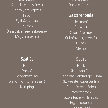
Kiemelt rendezvények
Összes látnivaló
Tanfolyam, képzés
Gasztronómia
Tábor
Egyházi, vallási
Heti menü
Egyebek
Éttermek
Ünnepek, megemlékezések
Gyorséttermek
Megyei kitekintő
Cukrászdák, kávézók
Pubok
Menza
Szállás
Sport
Hotel
Hírek
Panzió
Kispályás Foci
Magánszállás
Kispályás Labdarúgó Kupák
Diákotthon, turistaszálló
Szilveszter Kupa Galéria
Kemping
Sport és rekreációs
létesítmények
Szombathelyi Haladás
Egyéb sportok