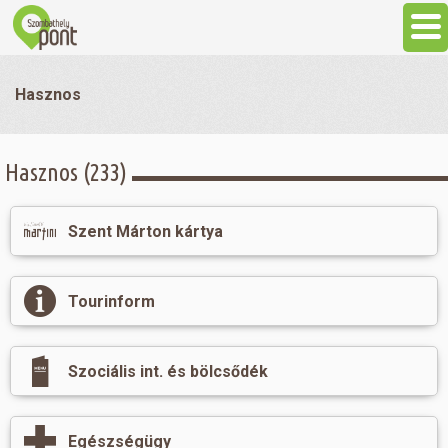
Aktuális
Hasznos
Programok
Hasznos (233)
Látnivalók
Szent Márton kártya
Gasztronómia
Tourinform
Szállás
Szociális int. és bölcsődék
Sport
Egyesített Bölcsődei Int.
Szabadidő
Egészségügy