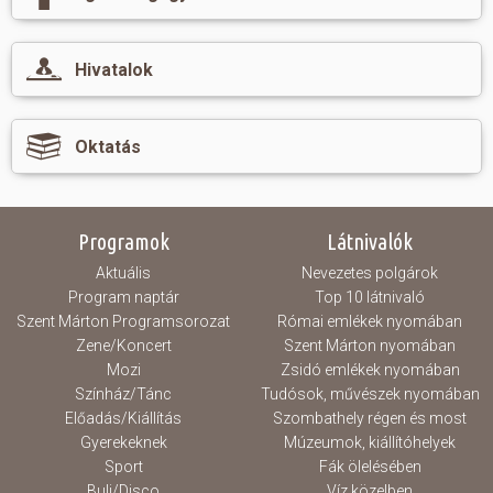
Pálos Károly Központ
Ügyeletek
Hasznos
FÉHE
Hivatalok
Markusovszky kórház
Házi gyermekorvosok
Oktatás
Felnőtt háziorvosok
Középiskolák
Fogászati ellátás
Általános iskolák
Programok
Látnivalók
Gyógyszertárak
Aktuális
Nevezetes polgárok
Óvodák
Program naptár
Top 10 látnivaló
Defibrillátor elérhetőségek
Szent Márton Programsorozat
Római emlékek nyomában
Zene/Koncert
Szent Márton nyomában
Sportorvos
Mozi
Zsidó emlékek nyomában
Színház/Tánc
Tudósok, művészek nyomában
Előadás/Kiállítás
Szombathely régen és most
Gyerekeknek
Múzeumok, kiállítóhelyek
Sport
Fák ölelésében
Buli/Disco
Víz közelben