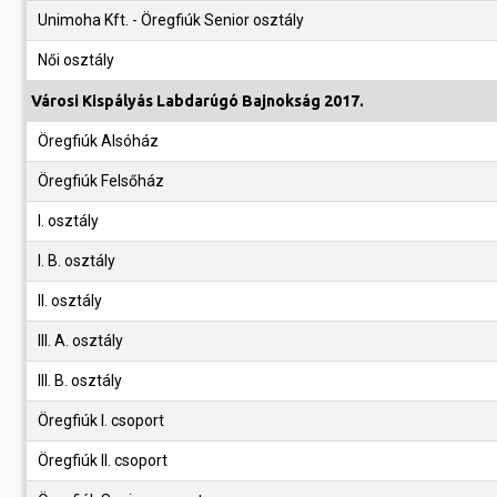
Unimoha Kft. - Öregfiúk Senior osztály
Női osztály
Városi Kispályás Labdarúgó Bajnokság 2017.
Öregfiúk Alsóház
Öregfiúk Felsőház
I. osztály
I. B. osztály
II. osztály
III. A. osztály
III. B. osztály
Öregfiúk I. csoport
Öregfiúk II. csoport