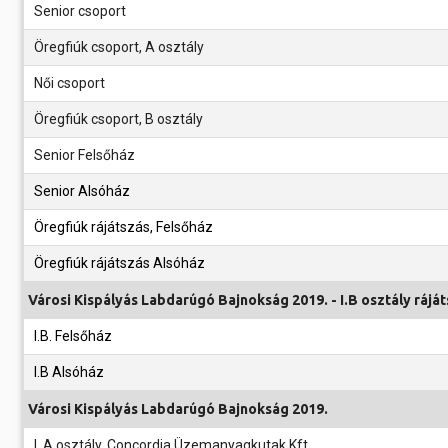
Senior csoport
Öregfiúk csoport, A osztály
Női csoport
Öregfiúk csoport, B osztály
Senior Felsőház
Senior Alsóház
Öregfiúk rájátszás, Felsőház
Öregfiúk rájátszás Alsóház
Városi Kispályás Labdarúgó Bajnokság 2019. - I.B osztály rájá
I.B. Felsőház
I.B Alsóház
Városi Kispályás Labdarúgó Bajnokság 2019.
I. A osztály, Concordia Üzemanyagkutak Kft