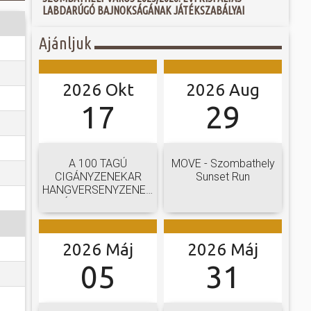
 és szombat egy új valóság...
LABDARÚGÓ BAJNOKSÁGÁNAK JÁTÉKSZABÁLYAI
yközönség előtt a
 is otthont adó
úzeum épületét. Az
ójában, egyben
Ajánljuk
ó mérkőzésén a
zi, történeti és
ra. A találkozó
ényeiben mintegy
ett játékkal és
égészeti műtárgyak
ani a lépést a
yüttessel....
2026 Okt
2026 Aug
17
29
A 100 TAGÚ
MOVE - Szombathely
CIGÁNYZENEKAR
Sunset Run
HANGVERSENYZENEKARI
GÁLAKONCERTJE
2026 Máj
2026 Máj
05
31