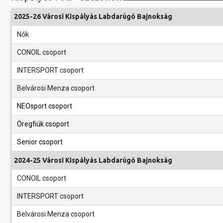
Előadás/Kiállítás
Egyéb spo
Tudóso
2025-26 Városi Kispályás Labdarúgó Bajnokság
Gyerekeknek
nyomá
Labdarúgá
Nők
Sport
Szomba
Röplabda
CONOIL csoport
most
Buli/Disco
Szabadidő
INTERSPORT csoport
Múzeu
Kiemelt rendezvények
kiállít
Belvárosi Menza csoport
Fák öl
Tanfolyam, képzés
NEOsport csoport
Víz köz
Tábor
Öregfiúk csoport
Összes látniv
Senior csoport
Egyházi, vallási
2024-25 Városi Kispályás Labdarúgó Bajnokság
Egyebek
CONOIL csoport
Ünnepek,
megemlékezések
INTERSPORT csoport
Megyei kitekintő
Belvárosi Menza csoport