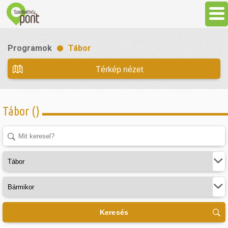
Aktuális
Programok
Tábor
Programok
Térkép nézet
Látnivalók
Tábor ()
Gasztronómia
Szállás
Sport
Keresés
Szabadidő