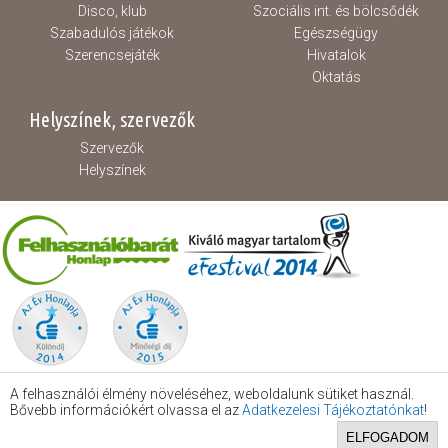
Disco, klub
Szociális int. és bölcsődék
Szabadulós játékok
Egészségügy
Szerencsejáték
Hivatalok
Oktatás
Helyszínek, szervezők
Szervezők
Helyszínek
A felhasználói élmény növeléséhez, weboldalunk sütiket használ.
Bővebb információkért olvassa el az
Adatkezelesi Tájékoztatónkat
!
ELFOGADOM