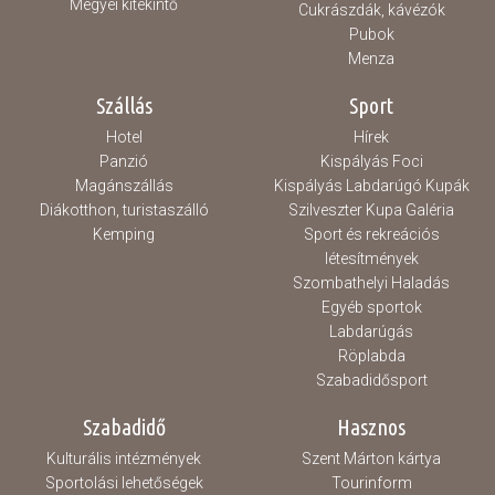
Megyei kitekintő
Cukrászdák, kávézók
Pubok
Menza
Szállás
Sport
Hotel
Hírek
Panzió
Kispályás Foci
Magánszállás
Kispályás Labdarúgó Kupák
Diákotthon, turistaszálló
Szilveszter Kupa Galéria
Kemping
Sport és rekreációs
létesítmények
Szombathelyi Haladás
Egyéb sportok
Labdarúgás
Röplabda
Szabadidősport
Szabadidő
Hasznos
Kulturális intézmények
Szent Márton kártya
Sportolási lehetőségek
Tourinform