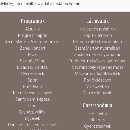
Jelenleg nem található adat az adatbázisban.
Hasznos
Programok
Látnivalók
Aktuális
Nevezetes polgárok
Program naptár
Top 10 látnivaló
Szent Márton Programsorozat
Római emlékek nyomában
Zene/Koncert
Szent Márton nyomában
Mozi
Zsidó emlékek nyomában
Színház/Tánc
Tudósok, művészek nyomában
Előadás/Kiállítás
Szombathely régen és most
Gyerekeknek
Múzeumok, kiállítóhelyek
Sport
Fák ölelésében
Buli/Disco
Víz közelben
Kiemelt rendezvények
Összes látnivaló
Tanfolyam, képzés
Gasztronómia
Tábor
Egyházi, vallási
Heti menü
Egyebek
Éttermek
Ünnepek, megemlékezések
Gyorséttermek