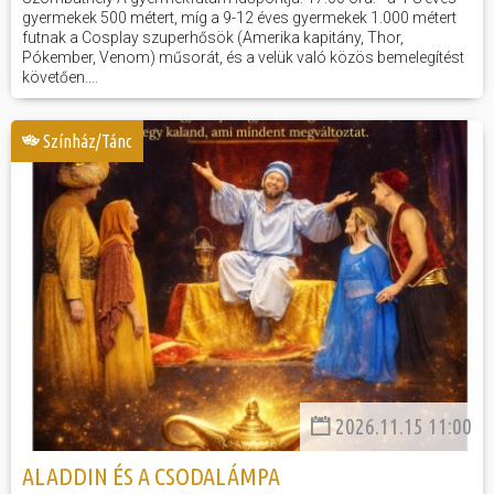
gyermekek 500 métert, míg a 9-12 éves gyermekek 1.000 métert
futnak a Cosplay szuperhősök (Amerika kapitány, Thor,
Pókember, Venom) műsorát, és a velük való közös bemelegítést
követően....
Színház/Tánc
2026.11.15 11:00
ALADDIN ÉS A CSODALÁMPA