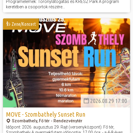
Programelemek: Toronylátogatás és KRESZ Park A program
keretében a csoportok részére...
Zene/Koncert
2026.08.29 17:00
MOVE - Szombathely Sunset Run
Szombathely, Fő tér - Rendezvénytér
Időpont: 2026. augusztus 29. Rajt (versenyközpont): Fő tér,
Szombathely A gyermekfutam időpontja: 17.00 óra: - a 4-8 éves