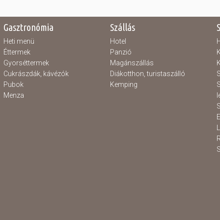
Gasztronómia
Szállás
Heti menü
Hotel
H
Éttermek
Panzió
K
Gyorséttermek
Magánszállás
K
Cukrászdák, kávézók
Diákotthon, turistaszálló
S
Pubok
Kemping
S
Menza
l
S
E
S