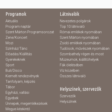
Programok
Látnivalók
Aktuális
Nevezetes polgárok
Program naptár
Top 10 látnivaló
Szent Márton Programsorozat
Római emlékek nyomában
Zene/Koncert
Szent Márton nyomában
Mozi
Zsidó emlékek nyomában
Színház/Tánc
Tudósok, művészek nyomában
Előadás/Kiállítás
Szombathely régen és most
Gyerekeknek
Múzeumok, kiállítóhelyek
Sport
Fák ölelésében
Buli/Disco
Víz közelben
Kiemelt rendezvények
Összes látnivaló
Tanfolyam, képzés
Tábor
Helyszínek, szervezők
Egyházi, vallási
Szervezők
Egyebek
Helyszínek
Ünnepek, megemlékezések
Megyei kitekintő