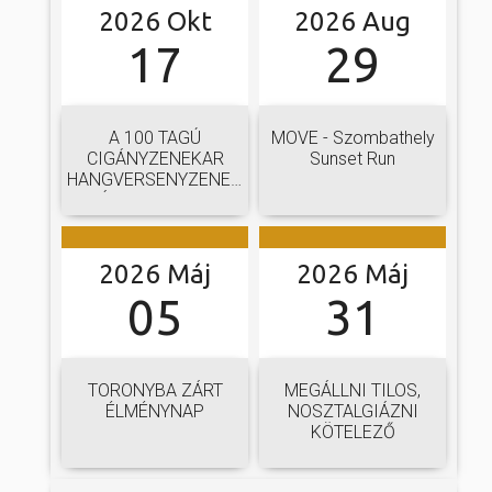
 és szombat egy új valóság...
2026 Okt
2026 Aug
Jubileumi Év óta
k fel Szombathely
17
29
ak, Európa egyik
ójában, egyben
ó mérkőzésén a
ülőhelyét. Római
ra. A találkozó
i értékekről hallva,
ett játékkal és
 vagy templomuk
ani a lépést a
togatva...
yüttessel....
A 100 TAGÚ
MOVE - Szombathely
CIGÁNYZENEKAR
Sunset Run
HANGVERSENYZENEKARI
GÁLAKONCERTJE
2026 Máj
2026 Máj
05
31
TORONYBA ZÁRT
MEGÁLLNI TILOS,
ÉLMÉNYNAP
NOSZTALGIÁZNI
KÖTELEZŐ