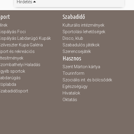
Hirdetés
Sport
Szabadidő
írek
Kulturális intézmények
ispályás Foci
Sportolási lehetőségek
ispályás Labdarúgó Kupák
Disco, klub
zilveszter Kupa Galéria
Szabadulós játékok
port és rekreációs
Szerencsejáték
Hasznos
étesítmények
zombathelyi Haladás
Szent Márton kártya
gyéb sportok
Tourinform
Labdarúgás
Szociális int. és bölcsődék
Röplabda
Egészségügy
zabadidősport
Hivatalok
Oktatás