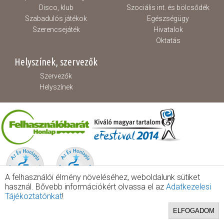
Disco, klub
Szociális int. és bölcsődék
Szabadulós játékok
Egészségügy
Szerencsejáték
Hivatalok
Oktatás
Helyszínek, szervezők
Szervezők
Helyszínek
A felhasználói élmény növeléséhez, weboldalunk sütiket
használ. Bővebb információkért olvassa el az
Adatkezelesi
Tájékoztatónkat
!
ELFOGADOM