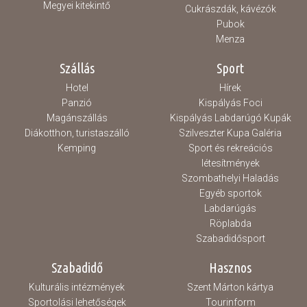
Megyei kitekintő
Cukrászdák, kávézók
Pubok
Menza
Szállás
Sport
Hotel
Hírek
Panzió
Kispályás Foci
Magánszállás
Kispályás Labdarúgó Kupák
Diákotthon, turistaszálló
Szilveszter Kupa Galéria
Kemping
Sport és rekreációs
létesítmények
Szombathelyi Haladás
Egyéb sportok
Labdarúgás
Röplabda
Szabadidősport
Szabadidő
Hasznos
Kulturális intézmények
Szent Márton kártya
Sportolási lehetőségek
Tourinform