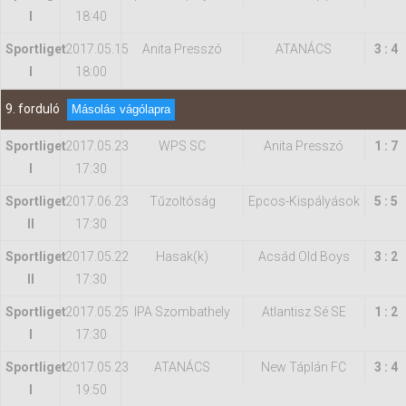
I
18:40
Sportliget
2017.05.15
Anita Presszó
ATANÁCS
3 : 4
I
18:00
9. forduló
Másolás vágólapra
Sportliget
2017.05.23
WPS SC
Anita Presszó
1 : 7
I
17:30
Sportliget
2017.06.23
Tűzoltóság
Epcos-Kispályások
5 : 5
II
17:30
Sportliget
2017.05.22
Hasak(k)
Acsád Old Boys
3 : 2
II
17:30
Sportliget
2017.05.25
IPA Szombathely
Atlantisz Sé SE
1 : 2
I
17:30
Sportliget
2017.05.23
ATANÁCS
New Táplán FC
3 : 4
I
19:50