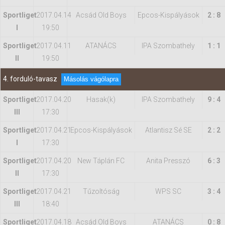
Sportliget
2017.04.14
Acsád Old Boys
Epcos-Kispályások
2 : 8
I
19:50
Sportliget
2017.04.11
ATANÁCS
IPA Szombathely
1 : 1
II
19:50
4. forduló-tavasz
Másolás vágólapra
Sportliget
2017.04.20
Hasak(k)
IPA Szombathely
9 : 4
III
17:30
Sportliget
2017.04.21
Epcos-Kispályások
Atlantisz Sé SE
2 : 2
I
17:30
Sportliget
2017.04.20
New Táplán FC
Anita Presszó
6 : 3
II
17:30
Sportliget
2017.04.21
Tűzoltóság
WPS SC
3 : 4
III
18:40
Sportliget
2017.04.18
Acsád Old Boys
ATANÁCS
0 : 8