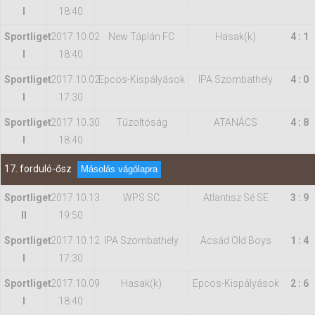
I
18:40
Sportliget
2017.10.02
New Táplán FC
Hasak(k)
4 : 1
I
18:40
Sportliget
2017.10.02
Epcos-Kispályások
IPA Szombathely
4 : 0
I
17:30
Sportliget
2017.10.30
Tűzoltóság
ATANÁCS
4 : 8
I
18:40
17. forduló-ősz
Másolás vágólapra
Sportliget
2017.10.13
WPS SC
Atlantisz Sé SE
3 : 9
II
19:50
Sportliget
2017.10.12
IPA Szombathely
Acsád Old Boys
1 : 4
I
17:30
Sportliget
2017.10.09
Hasak(k)
Epcos-Kispályások
2 : 6
I
18:40