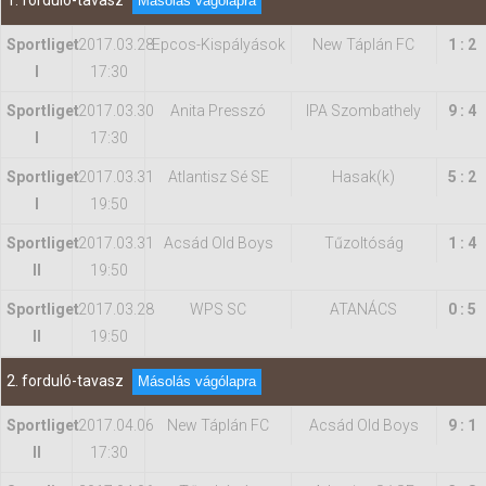
1. forduló-tavasz
Másolás vágólapra
Sportliget
2017.03.28
Epcos-Kispályások
New Táplán FC
1 : 2
Hasznos
I
17:30
Sportliget
2017.03.30
Anita Presszó
IPA Szombathely
9 : 4
I
17:30
Sportliget
2017.03.31
Atlantisz Sé SE
Hasak(k)
5 : 2
I
19:50
Sportliget
2017.03.31
Acsád Old Boys
Tűzoltóság
1 : 4
II
19:50
Sportliget
2017.03.28
WPS SC
ATANÁCS
0 : 5
II
19:50
2. forduló-tavasz
Másolás vágólapra
Sportliget
2017.04.06
New Táplán FC
Acsád Old Boys
9 : 1
II
17:30