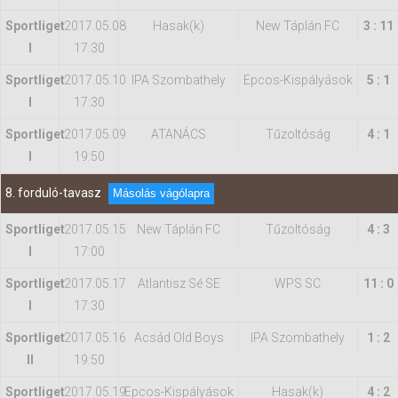
Sportliget
2017.05.08
Hasak(k)
New Táplán FC
3 : 11
I
17:30
Sportliget
2017.05.10
IPA Szombathely
Epcos-Kispályások
5 : 1
I
17:30
Sportliget
2017.05.09
ATANÁCS
Tűzoltóság
4 : 1
I
19:50
8. forduló-tavasz
Másolás vágólapra
Sportliget
2017.05.15
New Táplán FC
Tűzoltóság
4 : 3
I
17:00
Sportliget
2017.05.17
Atlantisz Sé SE
WPS SC
11 : 0
I
17:30
Sportliget
2017.05.16
Acsád Old Boys
IPA Szombathely
1 : 2
II
19:50
Sportliget
2017.05.19
Epcos-Kispályások
Hasak(k)
4 : 2