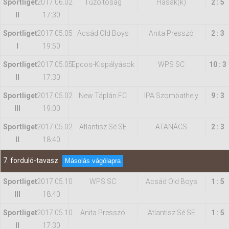
Sportliget
2017.06.02
Tűzoltóság
Hasak(k)
2 : 5
II
17:30
Sportliget
2017.05.05
Acsád Old Boys
Anita Presszó
2 : 3
I
19:50
Sportliget
2017.05.05
Epcos-Kispályások
WPS SC
10 : 3
II
17:30
Sportliget
2017.05.02
New Táplán FC
IPA Szombathely
9 : 3
III
19:00
Sportliget
2017.05.02
Atlantisz Sé SE
ATANÁCS
2 : 3
II
18:40
7. forduló-tavasz
Másolás vágólapra
Sportliget
2017.05.10
WPS SC
Acsád Old Boys
1 : 5
III
18:40
Sportliget
2017.05.10
Anita Presszó
Atlantisz Sé SE
1 : 5
II
17:30