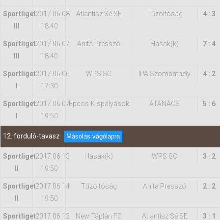
Sportliget
2017.06.08
Atlantisz Sé SE
Tűzoltóság
4 : 3
III
18:40
Sportliget
2017.06.07
Anita Presszó
Hasak(k)
7 : 4
III
18:40
Sportliget
2017.06.06
WPS SC
IPA Szombathely
4 : 2
I
17:30
Sportliget
2017.06.07
Epcos-Kispályások
ATANÁCS
5 : 6
I
19:50
12. forduló-tavasz
Másolás vágólapra
Sportliget
2017.06.13
Hasak(k)
WPS SC
3 : 2
II
19:50
Sportliget
2017.06.14
Tűzoltóság
Anita Presszó
2 : 2
II
19:50
Sportliget
2017.06.12
New Táplán FC
Atlantisz Sé SE
3 : 1