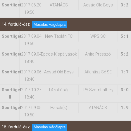
Sportliget
2017.06.20
ATANÁCS
Acsád Old Boys
3 : 2
I
19:50
14. forduló-ősz
Másolás vágólapra
Sportliget
2017.09.04
New Táplán FC
WPS SC
5 : 1
I
19:50
Sportliget
2017.09.04
Epcos-Kispályások
Anita Presszó
5 : 2
I
18:40
Sportliget
2017.09.06
Acsád Old Boys
Atlantisz Sé SE
1 : 7
I
18:40
Sportliget
2017.10.27
Tűzoltóság
IPA Szombathely
3 : 0
II
18:40
Sportliget
2017.09.05
Hasak(k)
ATANÁCS
1 : 9
I
19:50
15. forduló-ősz
Másolás vágólapra