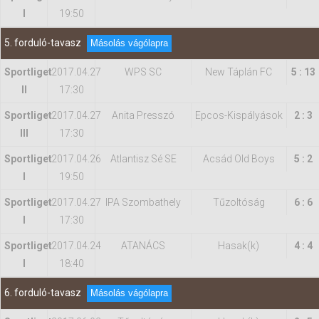
I
19:50
5. forduló-tavasz
Másolás vágólapra
Sportliget
2017.04.27
WPS SC
New Táplán FC
5 : 13
II
17:30
Sportliget
2017.04.27
Anita Presszó
Epcos-Kispályások
2 : 3
III
17:30
Sportliget
2017.04.26
Atlantisz Sé SE
Acsád Old Boys
5 : 2
I
19:50
Sportliget
2017.04.27
IPA Szombathely
Tűzoltóság
6 : 6
I
17:30
Sportliget
2017.04.24
ATANÁCS
Hasak(k)
4 : 4
I
18:40
6. forduló-tavasz
Másolás vágólapra