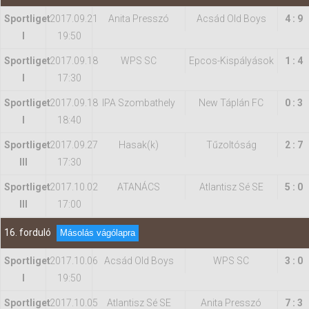
Sportliget
2017.09.21
Anita Presszó
Acsád Old Boys
4 : 9
I
19:50
Sportliget
2017.09.18
WPS SC
Epcos-Kispályások
1 : 4
I
17:30
Sportliget
2017.09.18
IPA Szombathely
New Táplán FC
0 : 3
I
18:40
Sportliget
2017.09.27
Hasak(k)
Tűzoltóság
2 : 7
III
17:30
Sportliget
2017.10.02
ATANÁCS
Atlantisz Sé SE
5 : 0
III
17:00
16. forduló
Másolás vágólapra
Sportliget
2017.10.06
Acsád Old Boys
WPS SC
3 : 0
I
19:50
Sportliget
2017.10.05
Atlantisz Sé SE
Anita Presszó
7 : 3