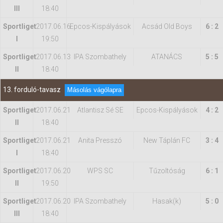
III
18:40
Sportliget
2017.06.16
Epcos-Kispályások
Acsád Old Boys
6 : 2
I
19:50
Sportliget
2017.06.13
IPA Szombathely
ATANÁCS
5 : 5
II
18:40
13. forduló-tavasz
Másolás vágólapra
Sportliget
2017.06.21
Atlantisz Sé SE
Epcos-Kispályások
4 : 2
II
18:40
Sportliget
2017.06.21
Anita Presszó
New Táplán FC
3 : 4
I
18:40
Sportliget
2017.06.20
WPS SC
Tűzoltóság
6 : 1
II
19:50
Sportliget
2017.06.20
IPA Szombathely
Hasak(k)
5 : 0
III
18:40