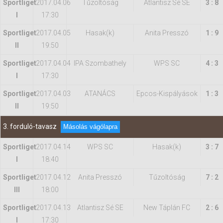
Sportliget
2017.04.06
Tűzoltóság
Atlantisz Sé SE
3 : 8
I
17:30
Sportliget
2017.04.05
Hasak(k)
Anita Presszó
1 : 9
II
19:50
Sportliget
2017.04.04
IPA Szombathely
WPS SC
4 : 3
I
17:30
Sportliget
2017.04.03
ATANÁCS
Epcos-Kispályások
1 : 3
II
19:50
3. forduló-tavasz
Másolás vágólapra
Sportliget
2017.04.14
WPS SC
Hasak(k)
3 : 7
I
18:40
Sportliget
2017.04.12
Anita Presszó
Tűzoltóság
7 : 2
III
18:00
Sportliget
2017.04.13
Atlantisz Sé SE
New Táplán FC
2 : 6
I
17:30