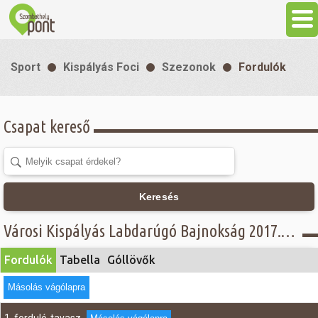
Aktuális
Sport
Kispályás Foci
Szezonok
Fordulók
Programok
Csapat kereső
Látnivalók
Gasztronómia
Keresés
Szállás
Városi Kispályás Labdarúgó Bajnokság 2017. - Fordulók - III. B. osztály
Fordulók
Tabella
Góllövők
Sport
Másolás vágólapra
Szabadidő