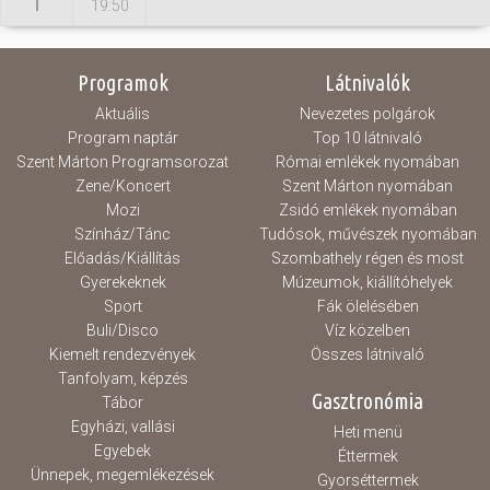
I
19:50
Programok
Látnivalók
Aktuális
Nevezetes polgárok
Program naptár
Top 10 látnivaló
Szent Márton Programsorozat
Római emlékek nyomában
Zene/Koncert
Szent Márton nyomában
Mozi
Zsidó emlékek nyomában
Színház/Tánc
Tudósok, művészek nyomában
Előadás/Kiállítás
Szombathely régen és most
Gyerekeknek
Múzeumok, kiállítóhelyek
Sport
Fák ölelésében
Buli/Disco
Víz közelben
Kiemelt rendezvények
Összes látnivaló
Tanfolyam, képzés
Gasztronómia
Tábor
Egyházi, vallási
Heti menü
Egyebek
Éttermek
Ünnepek, megemlékezések
Gyorséttermek