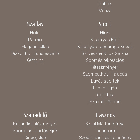
Pubok
Menza
Szállás
Sport
Hotel
Hírek
Panzió
Kispályás Foci
Magánszállás
Kispályás Labdarúgó Kupák
Diákotthon, turistaszálló
Szilveszter Kupa Galéria
Kemping
Sport és rekreációs
létesítmények
Szombathelyi Haladás
Egyéb sportok
Labdarúgás
Röplabda
Szabadidősport
Szabadidő
Hasznos
Kulturális intézmények
Szent Márton kártya
Sportolási lehetőségek
Tourinform
Disco, klub
Szociális int. és bölcsődék