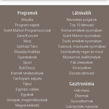
Programok
Látnivalók
Aktuális
Nevezetes polgárok
Program naptár
Top 10 látnivaló
Szent Márton Programsorozat
Római emlékek nyomában
Zene/Koncert
Szent Márton nyomában
Mozi
Zsidó emlékek nyomában
Színház/Tánc
Tudósok, művészek nyomában
Előadás/Kiállítás
Szombathely régen és most
Gyerekeknek
Múzeumok, kiállítóhelyek
Sport
Fák ölelésében
Buli/Disco
Víz közelben
Kiemelt rendezvények
Összes látnivaló
Tanfolyam, képzés
Gasztronómia
Tábor
Egyházi, vallási
Heti menü
Egyebek
Éttermek
Ünnepek, megemlékezések
Gyorséttermek
Megyei kitekintő
Cukrászdák, kávézók