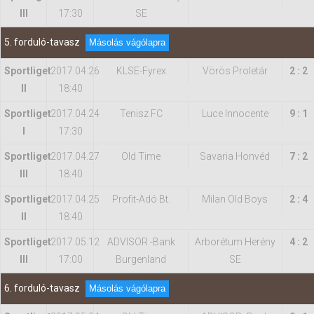
III
17:30
SE
5. forduló-tavasz
Másolás vágólapra
Sportliget
2017.04.26
KLSE-Fyrex
Vörös Proletár
2 : 2
II
18:40
Sportliget
2017.04.24
Tenisz FC
Luce Innocente
9 : 1
I
17:30
Sportliget
2017.04.27
Old Time
Savaria Honvéd
7 : 2
III
18:40
Sportliget
2017.04.25
Profit-Adó Bt.
Milan Old Boys
2 : 4
II
18:40
Sportliget
2017.05.12
ADVISOR -Bank
Arborétum Herény
4 : 2
III
17:00
Burgenland
SE
6. forduló-tavasz
Másolás vágólapra