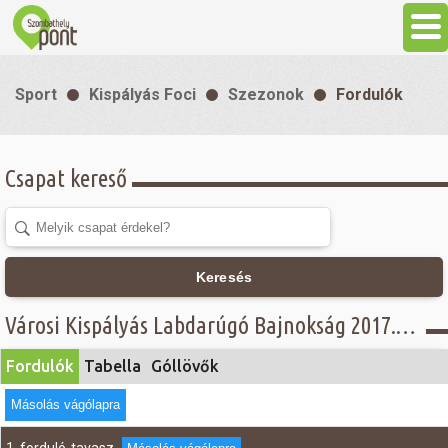
Aktuális
Sport
Kispályás Foci
Szezonok
Fordulók
Programok
Csapat kereső
Látnivalók
Gasztronómia
Keresés
Szállás
Városi Kispályás Labdarúgó Bajnokság 2017. - Fordulók - Öregfiúk II. csoport
Fordulók
Tabella
Góllövők
Sport
Másolás vágólapra
Szabadidő