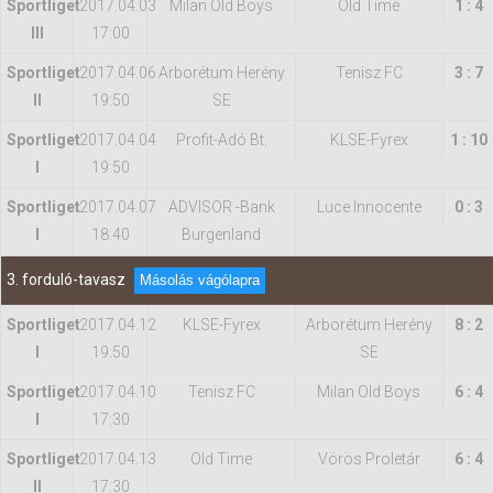
Sportliget
2017.04.03
Milan Old Boys
Old Time
1 : 4
III
17:00
Sportliget
2017.04.06
Arborétum Herény
Tenisz FC
3 : 7
II
19:50
SE
Sportliget
2017.04.04
Profit-Adó Bt.
KLSE-Fyrex
1 : 10
I
19:50
Sportliget
2017.04.07
ADVISOR -Bank
Luce Innocente
0 : 3
I
18:40
Burgenland
3. forduló-tavasz
Másolás vágólapra
Sportliget
2017.04.12
KLSE-Fyrex
Arborétum Herény
8 : 2
I
19:50
SE
Sportliget
2017.04.10
Tenisz FC
Milan Old Boys
6 : 4
I
17:30
Sportliget
2017.04.13
Old Time
Vörös Proletár
6 : 4
II
17:30