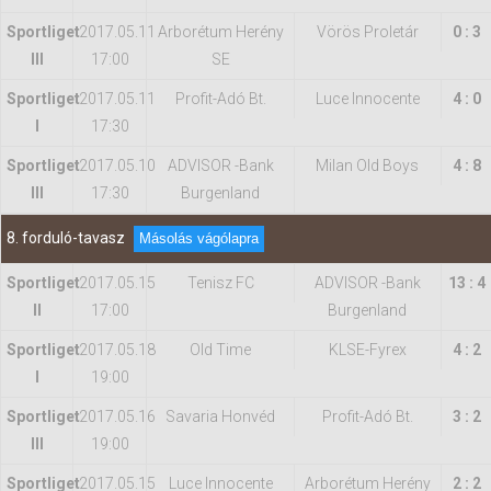
Sportliget
2017.05.11
Arborétum Herény
Vörös Proletár
0 : 3
III
17:00
SE
Sportliget
2017.05.11
Profit-Adó Bt.
Luce Innocente
4 : 0
I
17:30
Sportliget
2017.05.10
ADVISOR -Bank
Milan Old Boys
4 : 8
III
17:30
Burgenland
8. forduló-tavasz
Másolás vágólapra
Sportliget
2017.05.15
Tenisz FC
ADVISOR -Bank
13 : 4
II
17:00
Burgenland
Sportliget
2017.05.18
Old Time
KLSE-Fyrex
4 : 2
I
19:00
Sportliget
2017.05.16
Savaria Honvéd
Profit-Adó Bt.
3 : 2
III
19:00
Sportliget
2017.05.15
Luce Innocente
Arborétum Herény
2 : 2