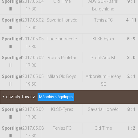
Sportliget
2017.05.04
Old Time
ADVISOR -Bank
9 : 1
III
17:30
Burgenland
Sportliget
2017.05.02
Savaria Honvéd
Tenisz FC
4 : 11
III
17:00
Sportliget
2017.05.05
Luce Innocente
KLSE-Fyrex
5 : 9
III
17:30
Sportliget
2017.05.02
Vörös Proletár
Profit-Adó Bt.
3 : 0
II
17:30
Sportliget
2017.05.05
Milan Old Boys
Arborétum Herény
2 : 1
II
19:50
SE
7. osztály-tavasz
Másolás vágólapra
Sportliget
2017.05.09
KLSE-Fyrex
Savaria Honvéd
8 : 1
III
17:00
Sportliget
2017.05.08
Tenisz FC
Old Time
1 : 2
III
17:30