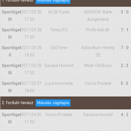
1. forduló-tavasz
Másolás vágólapra
Sportliget
2017.03.30
KLSE-Fyrex
ADVISOR -Bank
3 : 0
Hasznos
III
17:30
Burgenland
Sportliget
2017.03.28
Tenisz FC
Profit-Adó Bt.
7 : 1
III
17:30
Sportliget
2017.03.29
Old Time
Arborétum Herény
7 : 0
II
19:50
SE
Sportliget
2017.03.29
Savaria Honvéd
Milan Old Boys
2 : 3
III
17:30
Sportliget
2017.03.27
Luce Innocente
Vörös Proletár
5 : 5
III
18:00
2. forduló-tavasz
Másolás vágólapra
Sportliget
2017.04.05
Vörös Proletár
Savaria Honvéd
4 : 2
III
17:30