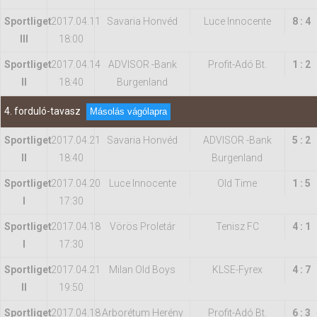
Sportliget
2017.04.11
Savaria Honvéd
Luce Innocente
8 : 4
III
18:00
Sportliget
2017.04.14
ADVISOR -Bank
Profit-Adó Bt.
1 : 2
II
18:40
Burgenland
4. forduló-tavasz
Másolás vágólapra
Sportliget
2017.04.21
Savaria Honvéd
ADVISOR -Bank
5 : 2
II
18:40
Burgenland
Sportliget
2017.04.20
Luce Innocente
Old Time
1 : 5
I
17:30
Sportliget
2017.04.18
Vörös Proletár
Tenisz FC
4 : 1
I
17:30
Sportliget
2017.04.21
Milan Old Boys
KLSE-Fyrex
4 : 7
II
19:50
Sportliget
2017.04.18
Arborétum Herény
Profit-Adó Bt.
6 : 3