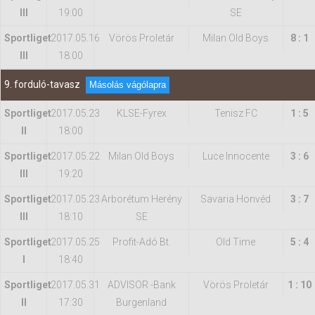
III
19:00
SE
Sportliget
2017.05.16
Vörös Proletár
Milan Old Boys
8 : 1
III
18:00
9. forduló-tavasz
Másolás vágólapra
Sportliget
2017.05.23
KLSE-Fyrex
Tenisz FC
1 : 5
II
18:00
Sportliget
2017.05.22
Milan Old Boys
Luce Innocente
3 : 6
III
19:20
Sportliget
2017.05.23
Arborétum Herény
Savaria Honvéd
3 : 7
III
18:10
SE
Sportliget
2017.05.25
Profit-Adó Bt.
Old Time
5 : 4
I
18:40
Sportliget
2017.05.31
ADVISOR -Bank
Vörös Proletár
1 : 10
II
17:30
Burgenland