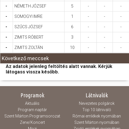
-
NÉMETH JÓZSEF
5
-
-
-
-
SOMOGYI IMRE
1
-
-
-
-
SZŰCS JÓZSEF
6
-
-
-
-
ZIMITS RÓBERT
3
-
-
-
-
ZIMITS ZOLTÁN
10
-
-
-
Következő meccsek
Az adatok jelenleg feltöltés alatt vannak. Kérjük
látogass vissza később.
Programok
Látnivalók
Aktuális
Nevezetes polgárok
Program naptár
Top 10 látnivaló
Szent Márton Programsorozat
Római emlékek nyomában
Zene/Koncert
Szent Márton nyomában
Mozi
Zsidó emlékek nyomában