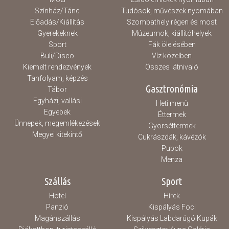
Színház/Tánc
Tudósok, művészek nyomában
Előadás/Kiállítás
Szombathely régen és most
Gyerekeknek
Múzeumok, kiállítóhelyek
Sport
Fák ölelésében
Buli/Disco
Víz közelben
Kiemelt rendezvények
Összes látnivaló
Tanfolyam, képzés
Gasztronómia
Tábor
Egyházi, vallási
Heti menü
Egyebek
Éttermek
Ünnepek, megemlékezések
Gyorséttermek
Megyei kitekintő
Cukrászdák, kávézók
Pubok
Menza
Szállás
Sport
Hotel
Hírek
Panzió
Kispályás Foci
Magánszállás
Kispályás Labdarúgó Kupák