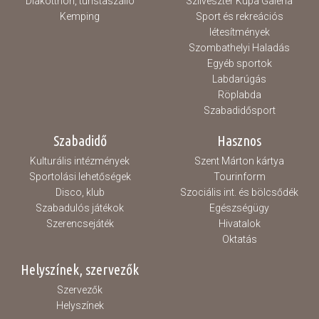
Diákotthon, turistaszálló
Szilveszter Kupa Galéria
Kemping
Sport és rekreációs
létesítmények
Szombathelyi Haladás
Egyéb sportok
Labdarúgás
Röplabda
Szabadidősport
Szabadidő
Hasznos
Kulturális intézmények
Szent Márton kártya
Sportolási lehetőségek
Tourinform
Disco, klub
Szociális int. és bölcsődék
Szabadulós játékok
Egészségügy
Szerencsejáték
Hivatalok
Oktatás
Helyszínek, szervezők
Szervezők
Helyszínek