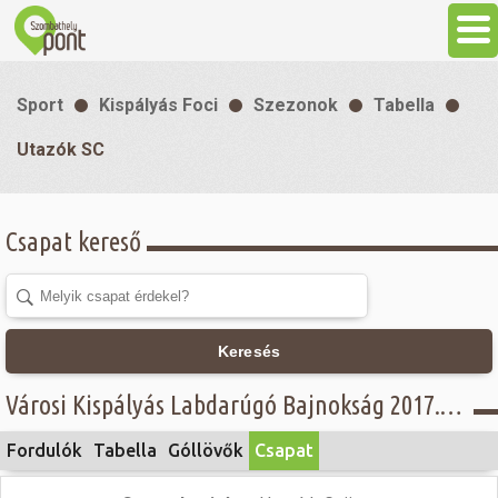
Aktuális
Sport
Kispályás Foci
Szezonok
Tabella
Programok
Utazók SC
Látnivalók
Csapat kereső
Gasztronómia
Szállás
Keresés
Városi Kispályás Labdarúgó Bajnokság 2017. - Öregfiúk Alsóház - Utazók SC
Sport
Fordulók
Tabella
Góllövők
Csapat
Szabadidő