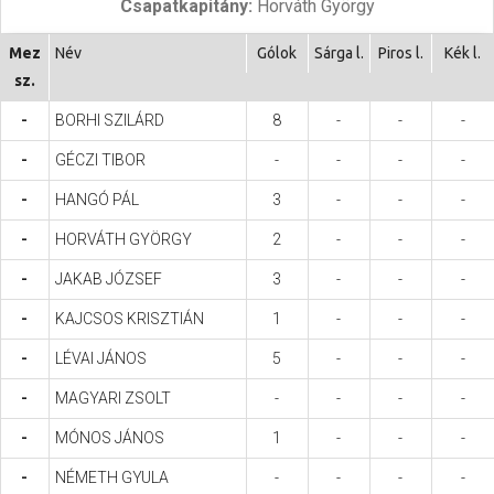
Csapatkapitány:
Horváth György
Hasznos
Mez
Név
Gólok
Sárga l.
Piros l.
Kék l.
sz.
-
BORHI SZILÁRD
8
-
-
-
-
GÉCZI TIBOR
-
-
-
-
-
HANGÓ PÁL
3
-
-
-
-
HORVÁTH GYÖRGY
2
-
-
-
-
JAKAB JÓZSEF
3
-
-
-
-
KAJCSOS KRISZTIÁN
1
-
-
-
-
LÉVAI JÁNOS
5
-
-
-
-
MAGYARI ZSOLT
-
-
-
-
-
MÓNOS JÁNOS
1
-
-
-
-
NÉMETH GYULA
-
-
-
-