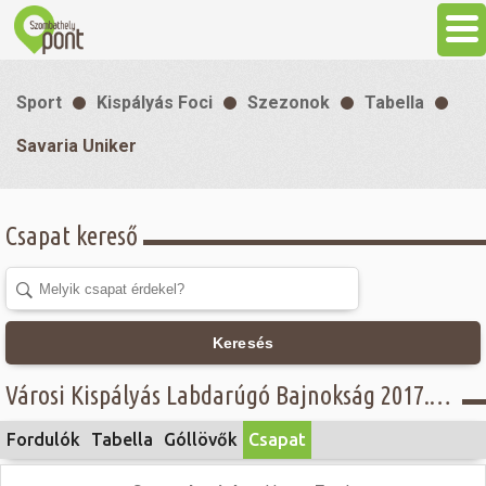
Aktuális
Sport
Kispályás Foci
Szezonok
Tabella
Programok
Savaria Uniker
Látnivalók
Csapat kereső
Gasztronómia
Szállás
Keresés
Városi Kispályás Labdarúgó Bajnokság 2017. - Öregfiúk Alsóház - Savaria Uniker
Sport
Fordulók
Tabella
Góllövők
Csapat
Szabadidő