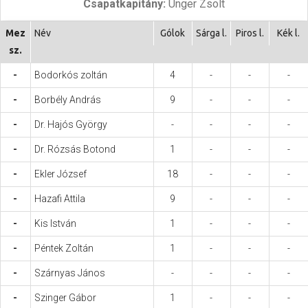
Csapatkapitány:
Unger Zsolt
Hasznos
Mez
Név
Gólok
Sárga l.
Piros l.
Kék l.
sz.
-
Bodorkós zoltán
4
-
-
-
-
Borbély András
9
-
-
-
-
Dr. Hajós György
-
-
-
-
-
Dr. Rózsás Botond
1
-
-
-
-
Ekler József
18
-
-
-
-
Hazafi Attila
9
-
-
-
-
Kis István
1
-
-
-
-
Péntek Zoltán
1
-
-
-
-
Szárnyas János
-
-
-
-
-
Szinger Gábor
1
-
-
-