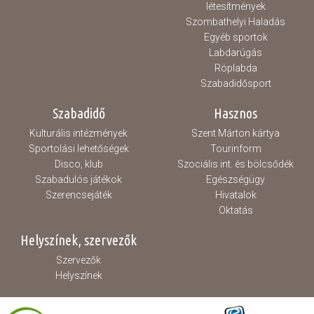
létesítmények
Szombathelyi Haladás
Egyéb sportok
Labdarúgás
Röplabda
Szabadidősport
Szabadidő
Hasznos
Kulturális intézmények
Szent Márton kártya
Sportolási lehetőségek
Tourinform
Disco, klub
Szociális int. és bölcsődék
Szabadulós játékok
Egészségügy
Szerencsejáték
Hivatalok
Oktatás
Helyszínek, szervezők
Szervezők
Helyszínek