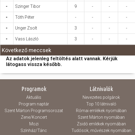
-
Szinger Tibor
9
-
-
-
-
Tóth Péter
-
-
-
-
-
Unger Zsolt
3
-
-
-
-
Vass László
3
-
-
-
Következő meccsek
Az adatok jelenleg feltöltés alatt vannak. Kérjük
látogass vissza később.
Programok
Látnivalók
Aktuális
Nevezetes polgárok
Program naptár
Top 10 látnivaló
Szent Márton Programsorozat
Római emlékek nyomában
Zene/Koncert
Szent Márton nyomában
Mozi
Zsidó emlékek nyomában
Színház/Tánc
Tudósok, művészek nyomában