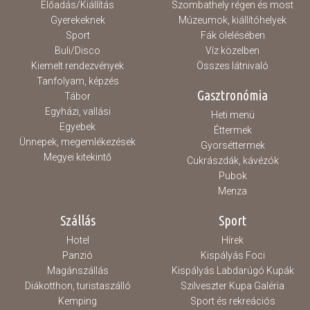
Előadás/Kiállítás
Szombathely régen és most
Gyerekeknek
Múzeumok, kiállítóhelyek
Sport
Fák ölelésében
Buli/Disco
Víz közelben
Kiemelt rendezvények
Összes látnivaló
Tanfolyam, képzés
Gasztronómia
Tábor
Egyházi, vallási
Heti menü
Egyebek
Éttermek
Ünnepek, megemlékezések
Gyorséttermek
Megyei kitekintő
Cukrászdák, kávézók
Pubok
Menza
Szállás
Sport
Hotel
Hírek
Panzió
Kispályás Foci
Magánszállás
Kispályás Labdarúgó Kupák
Diákotthon, turistaszálló
Szilveszter Kupa Galéria
Kemping
Sport és rekreációs