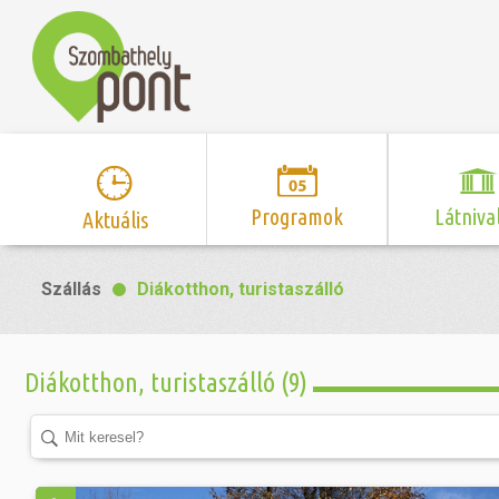
Programok
Látniva
Aktuális
Program naptár
Hírek
Neveze
Szállás
Diákotthon, turistaszálló
Top 10 
Szent Márton
Kispályás 
Programsorozat
Kispályás
Római 
Zene/Koncert
Kupák
nyomá
Diákotthon, turistaszálló (9)
Mozi
Sport és r
Szent 
létesítmé
nyomá
Színház/Tánc
Szombathe
Zsidó 
nyomá