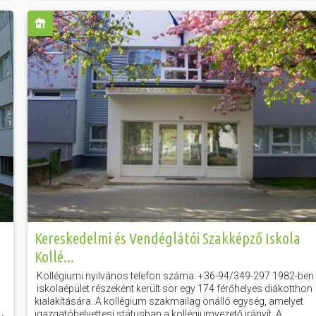
Kereskedelmi és Vendéglátói Szakképző Iskola
Kollé...
Kollégiumi nyilvános telefon száma: +36-94/349-297 1982-ben
iskolaépület részeként került sor egy 174 férőhelyes diákotthon
kialakítására. A kollégium szakmailag önálló egység, amelyet
igazgatóhelyettesi státusban a kollégiumvezető irányít. A