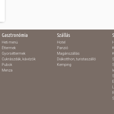
Gasztronómia
Szállás
Heti menü
Hotel
H
Éttermek
Panzió
K
Gyorséttermek
Magánszállás
K
Cukrászdák, kávézók
Diákotthon, turistaszálló
S
Pubok
Kemping
S
Menza
l
S
E
S