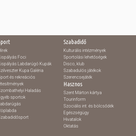
Sport
Szabadidő
írek
Kulturális intézmények
ispályás Foci
Sportolási lehetőségek
ispályás Labdarúgó Kupák
Disco, klub
zilveszter Kupa Galéria
Szabadulós játékok
port és rekreációs
Szerencsejáték
Hasznos
étesítmények
zombathelyi Haladás
Szent Márton kártya
gyéb sportok
Tourinform
Labdarúgás
Szociális int. és bölcsődék
Röplabda
Egészségügy
zabadidősport
Hivatalok
Oktatás