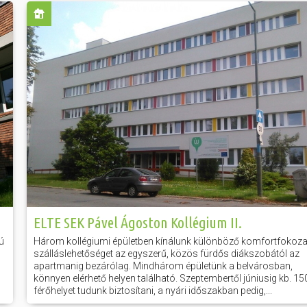
ELTE SEK Pável Ágoston Kollégium II.
ú
Három kollégiumi épületben kínálunk különböző komfortfokoza
szálláslehetőséget az egyszerű, közös fürdős diákszobától az
apartmanig bezárólag. Mindhárom épületünk a belvárosban,
könnyen elérhető helyen található. Szeptembertől júniusig kb. 15
férőhelyet tudunk biztosítani, a nyári időszakban pedig,...