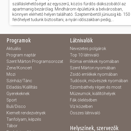
szálláslehetőséget az egyszerű, közös fürdős diákszobától az
apartmanig bezárólag. Mindhárom épületünk a belvárosban,
könnyen elérhető helyen található. Szeptembertől júniusig kb. 150
férőhelyet tudunk biztosítani, a nyári időszakban pedig,...
Programok
Látnivalók
Aktuális
Nevezetes polgárok
Program naptár
Top 10 látnivaló
Szent Márton Programsorozat
Római emlékek nyomában
Zene/Koncert
Szent Márton nyomában
Mozi
Zsidó emlékek nyomában
Színház/Tánc
Tudósok, művészek nyomában
Előadás/Kiállítás
Szombathely régen és most
Gyerekeknek
Múzeumok, kiállítóhelyek
Sport
Fák ölelésében
Buli/Disco
Víz közelben
Kiemelt rendezvények
Összes látnivaló
Tanfolyam, képzés
Tábor
Helyszínek, szervezők