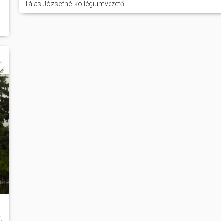
Tálas Józsefné kollégiumvezető
ú