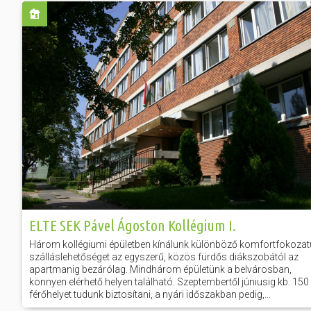
ELTE SEK Pável Ágoston Kollégium I.
Három kollégiumi épületben kínálunk különböző komfortfokozat
szálláslehetőséget az egyszerű, közös fürdős diákszobától az
apartmanig bezárólag. Mindhárom épületünk a belvárosban,
könnyen elérhető helyen található. Szeptembertől júniusig kb. 150
férőhelyet tudunk biztosítani, a nyári időszakban pedig,...