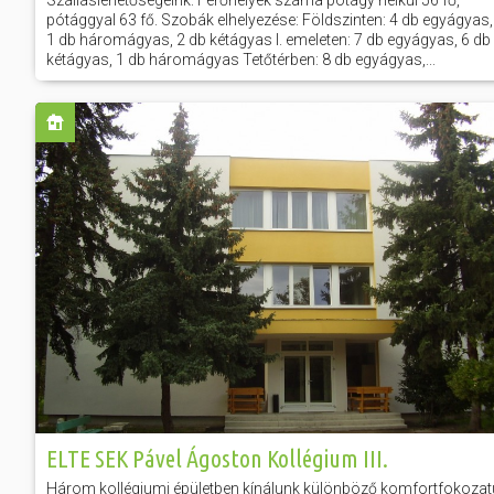
Szálláslehetőségeink: Férőhelyek száma pótágy nélkül 56 fő,
pótággyal 63 fő. Szobák elhelyezése: Földszinten: 4 db egyágyas,
1 db háromágyas, 2 db kétágyas I. emeleten: 7 db egyágyas, 6 db
kétágyas, 1 db háromágyas Tetőtérben: 8 db egyágyas,...
ELTE SEK Pável Ágoston Kollégium III.
Három kollégiumi épületben kínálunk különböző komfortfokozat