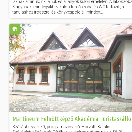
laknak a tanulóink, a fiúk és a lányok külön emeleten. A lakószob
3 ágyasak, mindegyikhez külön fürdőszoba és WC tartozik, a
tanuláshoz íróasztal és könyvespolc áll minden...
Martineum Felnőttképző Akadémia Turistaszálló
Szálláshelyvezető, programszervező: Horváth Katalin