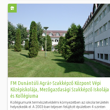
FM Dunántúli Agrár-Szakképző Központ Vépi
Középiskolája, Mezőgazdasági Szakképző Iskolája
és Kollégiuma
Kollégiumunk természetvédelmi környezetben az iskola területén
helyezkedik el. A 2003-ban teljesen felújított épületben 4 szinten