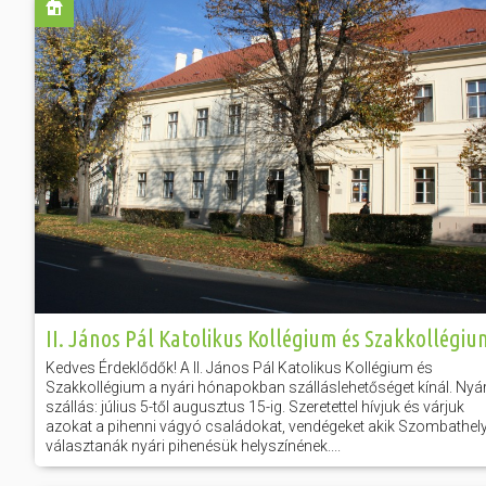
Előadás/Kiállítás
Egyéb spo
Tudóso
Gyerekeknek
nyomá
Labdarúgá
Sport
Szomba
Röplabda
most
Buli/Disco
Szabadidő
Múzeu
Kiemelt rendezvények
kiállít
Fák öl
Tanfolyam, képzés
Víz köz
Tábor
Összes látniv
Egyházi, vallási
II. János Pál Katolikus Kollégium és Szakkollégiu
Egyebek
Kedves Érdeklődők! A II. János Pál Katolikus Kollégium és
Szakkollégium a nyári hónapokban szálláslehetőséget kínál. Nyár
Ünnepek,
szállás: július 5-től augusztus 15-ig. Szeretettel hívjuk és várjuk
megemlékezések
azokat a pihenni vágyó családokat, vendégeket akik Szombathely
választanák nyári pihenésük helyszínének....
Megyei kitekintő