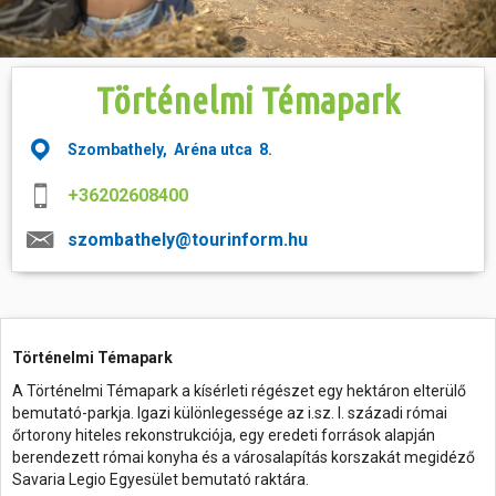
Hasznos
Történelmi Témapark
Szombathely, Aréna utca 8.
+36202608400
szombathely@tourinform.hu
Történelmi Témapark
A Történelmi Témapark a kísérleti régészet egy hektáron elterülő
bemutató-parkja. Igazi különlegessége az i.sz. I. századi római
őrtorony hiteles rekonstrukciója, egy eredeti források alapján
berendezett római konyha és a városalapítás korszakát megidéző
Savaria Legio Egyesület bemutató raktára.