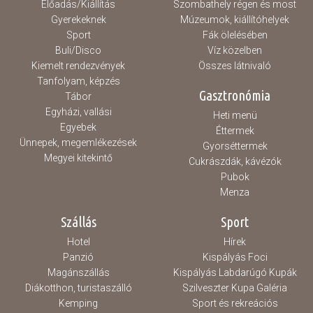
Előadás/Kiállítás
Szombathely régen és most
Gyerekeknek
Múzeumok, kiállítóhelyek
Sport
Fák ölelésében
Buli/Disco
Víz közelben
Kiemelt rendezvények
Összes látnivaló
Tanfolyam, képzés
Gasztronómia
Tábor
Egyházi, vallási
Heti menü
Egyebek
Éttermek
Ünnepek, megemlékezések
Gyorséttermek
Megyei kitekintő
Cukrászdák, kávézók
Pubok
Menza
Szállás
Sport
Hotel
Hírek
Panzió
Kispályás Foci
Magánszállás
Kispályás Labdarúgó Kupák
Diákotthon, turistaszálló
Szilveszter Kupa Galéria
Kemping
Sport és rekreációs