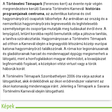
A
Történelmi Témapark
(Ferences-kert) az évente nyár végén
megrendezésre kerülő Savaria Történelmi Karnevál
históriás
programjainak centruma
, az autentikus katonai és civil
hagyományőrző csapatok táborhelye. Az arénában az ország és a
nemzetközi hagyományőrzés legnevesebb és leghitelesebb
személyiségei és csoportjai mutatják meg tudásukat évről évre. A
lenyűgöző, letűnt korokba repítő bemutatók célja a játszva tanítás,
a tanítva szórakoztatás. Hagyományosan a Történelmi Témapark
ad otthon a Karnevál idején a legnagyobb létszámú közép-európai
katonai hagyományőrző találkozónak. A római kor legionáriusainak
és gladiátorainak harcait és mindennapjait éppúgy megismerheti a
látogató, mint a honfoglaláskori magyar életmódot, a lovasíjászat
legfinomabb fogásait, a középkori vitézi virtust vagy a török
háborúk korát.
A Történelmi Témapark Szombathelyen 2006 óta várja azokat a
látogatókat, akik érdeklődnek az ókori erődrendszer valamint az
ókori katonaság mindennapjai iránt. Jelenleg a Témapark a Savaria
Történelmi Karnevál idején látogatható.
Képek