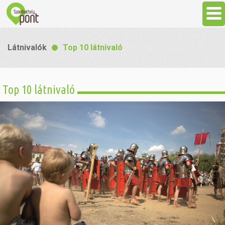
Aktuális
Látnivalók
Top 10 látnivaló
Programok
Top 10 látnivaló
Látnivalók
Gasztronómia
Szállás
Sport
Szabadidő