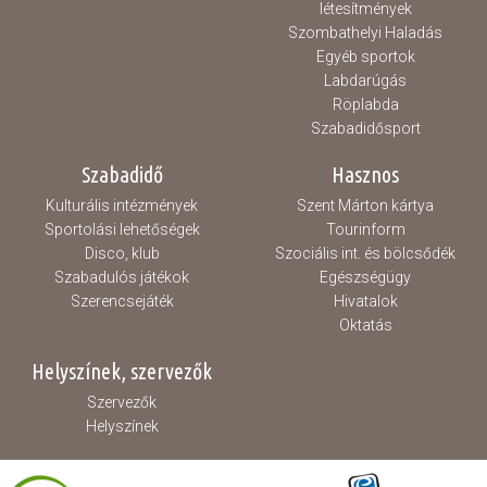
létesítmények
Szombathelyi Haladás
Egyéb sportok
Labdarúgás
Röplabda
Szabadidősport
Szabadidő
Hasznos
Kulturális intézmények
Szent Márton kártya
Sportolási lehetőségek
Tourinform
Disco, klub
Szociális int. és bölcsődék
Szabadulós játékok
Egészségügy
Szerencsejáték
Hivatalok
Oktatás
Helyszínek, szervezők
Szervezők
Helyszínek