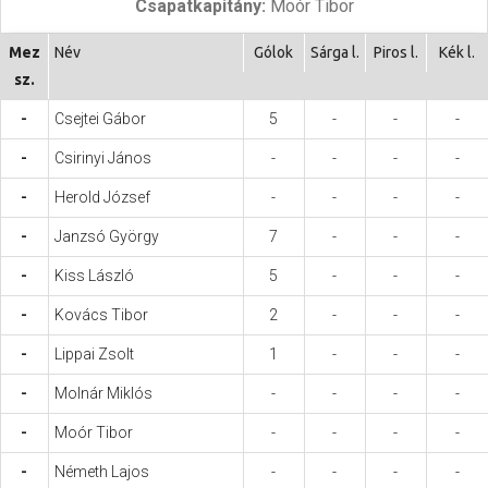
Csapatkapitány:
Moór Tibor
Hasznos
Mez
Név
Gólok
Sárga l.
Piros l.
Kék l.
sz.
-
Csejtei Gábor
5
-
-
-
-
Csirinyi János
-
-
-
-
-
Herold József
-
-
-
-
-
Janzsó György
7
-
-
-
-
Kiss László
5
-
-
-
-
Kovács Tibor
2
-
-
-
-
Lippai Zsolt
1
-
-
-
-
Molnár Miklós
-
-
-
-
-
Moór Tibor
-
-
-
-
-
Németh Lajos
-
-
-
-