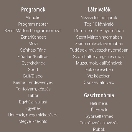
Programok
Látnivalók
Aktuális
Nevezetes polgárok
Program naptár
Top 10 látnivaló
Szent Márton Programsorozat
Római emlékek nyomában
Zene/Koncert
Szent Márton nyomában
Mozi
Zsidó emlékek nyomában
Színház/Tánc
Tudósok, művészek nyomában
Előadás/Kiállítás
Szombathely régen és most
Gyerekeknek
Múzeumok, kiállítóhelyek
Sport
Fák ölelésében
Buli/Disco
Víz közelben
Kiemelt rendezvények
Összes látnivaló
Tanfolyam, képzés
Gasztronómia
Tábor
Egyházi, vallási
Heti menü
Egyebek
Éttermek
Ünnepek, megemlékezések
Gyorséttermek
Megyei kitekintő
Cukrászdák, kávézók
Pubok