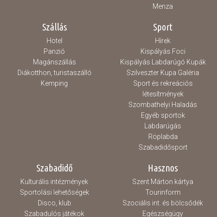
Menza
Szállás
Sport
Hotel
Hírek
Panzió
Kispályás Foci
Magánszállás
Kispályás Labdarúgó Kupák
Diákotthon, turistaszálló
Szilveszter Kupa Galéria
Kemping
Sport és rekreációs
létesítmények
Szombathelyi Haladás
Egyéb sportok
Labdarúgás
Röplabda
Szabadidősport
Szabadidő
Hasznos
Kulturális intézmények
Szent Márton kártya
Sportolási lehetőségek
Tourinform
Disco, klub
Szociális int. és bölcsődék
Szabadulós játékok
Egészségügy