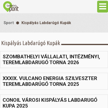
Aktuális
Sport
Kispályás Labdarúgó Kupák
Programok
Kispályás Labdarúgó Kupák
Látnivalók
SZOMBATHELYI VÁLLALATI, INTÉZMÉNYI,
Gasztronómia
TEREMLABDARUGÓ TORNA 2026
Szállás
XXXIX. VULCANO ENERGIA SZILVESZTER
TEREMLABDARÚGÓ TORNA 2025
Sport
CONOIL VÁROSI KISPÁLYÁS LABDARUGÓ
Szabadidő
KUPA 2025