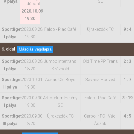
IV pálya
SE
időpont:
2020.10.09
19:30
Sportliget
2020.09.28
Falco - Piac Café
Újrakezdők FC
9 : 4
I pálya
19:30
6. oldal
Másolás vágólapra
Sportliget
2020.09.28
Jumbo Intertrans
Old Time PP Trans
2 : 3
I pálya
18:20
Százhold
Sportliget
2020.10.01
Acsád Old Boys
Savaria Honvéd
1 : 7
II pálya
19:30
Sportliget
2020.09.30
Arborétum Herény
Falco - Piac Café
3 : 19
I pálya
19:30
SE
Sportliget
2020.09.30
Újrakezdők FC
Carpolir FC - Váci
4 : 5
III pálya
18:20
Ászok