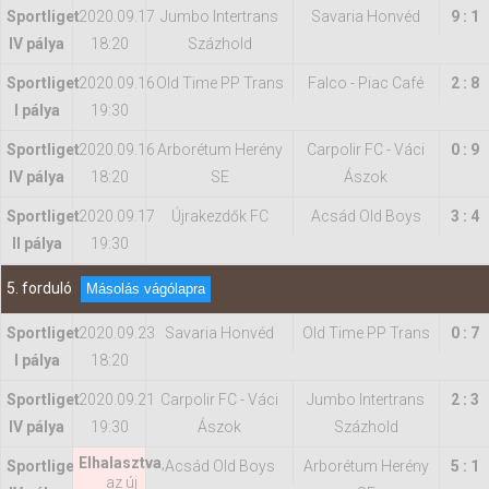
Sportliget
2020.09.17
Jumbo Intertrans
Savaria Honvéd
9 : 1
IV pálya
18:20
Százhold
Sportliget
2020.09.16
Old Time PP Trans
Falco - Piac Café
2 : 8
I pálya
19:30
Sportliget
2020.09.16
Arborétum Herény
Carpolir FC - Váci
0 : 9
IV pálya
18:20
SE
Ászok
Sportliget
2020.09.17
Újrakezdők FC
Acsád Old Boys
3 : 4
II pálya
19:30
5. forduló
Másolás vágólapra
Sportliget
2020.09.23
Savaria Honvéd
Old Time PP Trans
0 : 7
I pálya
18:20
Sportliget
2020.09.21
Carpolir FC - Váci
Jumbo Intertrans
2 : 3
IV pálya
19:30
Ászok
Százhold
Elhalasztva
,
Sportliget
Acsád Old Boys
Arborétum Herény
5 : 1
az új