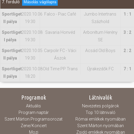
7. forduló
Másolás vágólapra
Sportliget
2020.10.06
Falco - Piac Café
Jumbo Intertrans
1 : 1
II pálya
19:30
Százhold
Sportliget
2020.10.08
Savaria Honvéd
Arborétum Herény
3 : 2
I pálya
19:30
SE
Sportliget
2020.10.05
Carpolir FC - Váci
Acsád Old Boys
2 : 2
II pálya
19:30
Ászok
Sportliget
2020.10.08
Old Time PP Trans
Újrakezdők FC
7 : 1
II pálya
18:20
Programok
Látnivalók
Aktuális
Nevezetes polgárok
Program naptár
Top 10 látnivaló
Szent Márton Programsorozat
Római emlékek nyomában
Zene/Koncert
Szent Márton nyomában
Mozi
Zsidó emlékek nyomában