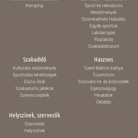
Kemping
Sport és rekreációs
létesítmények
Szombathelyi Haladás
Egyéb sportok
Labdarúgás
Röplabda
Szabadidősport
Szabadidő
Hasznos
Kulturális intézmények
Szent Márton kártya
Sportolási lehetőségek
Tourinform
Disco, klub
Szociális int. és bölcsődék
Szabadulós játékok
Egészségügy
Szerencsejáték
Hivatalok
Oktatás
Helyszínek, szervezők
Szervezők
Helyszínek