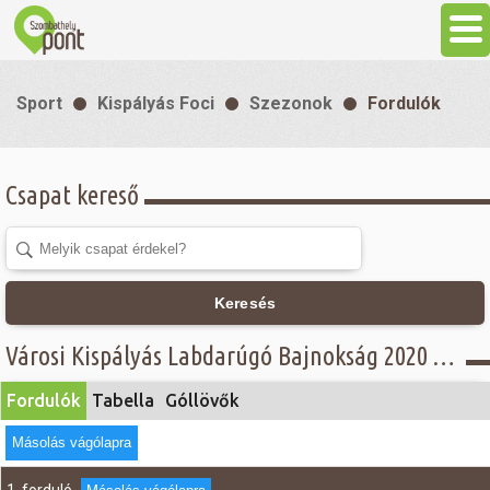
Aktuális
Sport
Kispályás Foci
Szezonok
Fordulók
Programok
Csapat kereső
Látnivalók
Gasztronómia
Keresés
Szállás
Városi Kispályás Labdarúgó Bajnokság 2020 - Fordulók - Öregfiúk csoport, A osztály
Fordulók
Tabella
Góllövők
Sport
Másolás vágólapra
Szabadidő