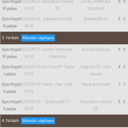
Sportliget
2020.08.31
Arborétum Herény
Jumbo Intertrans
0 : 9
III pálya
19:30
SE
Százhold
Sportliget
2020.09.02
Savaria Honvéd
Újrakezdők FC
3 : 2
III pálya
18:20
3. forduló
Másolás vágólapra
Sportliget
2020.09.07
Jumbo Intertrans
Acsád Old Boys
2 : 0
IV pálya
18:20
Százhold
Sportliget
2020.09.10
Old Time PP Trans
Carpolir FC - Váci
4 : 2
I pálya
19:30
Ászok
Sportliget
2020.09.09
Falco - Piac Café
Savaria Honvéd
7 : 1
II pálya
19:30
Sportliget
2020.09.09
Újrakezdők FC
Arborétum Herény
5 : 3
II pálya
18:20
SE
4. forduló
Másolás vágólapra