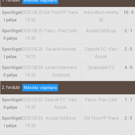
1. forduló
Másolás vágólapra
Sportliget
2020.08.25
Old Time PP Trans
Arborétum Herény
10 : 0
Hasznos
I pálya
19:30
SE
Sportliget
2020.08.25
Falco - Piac Café
Acsád Old Boys
2 : 1
II pálya
19:30
Sportliget
2020.08.26
Savaria Honvéd
Carpolir FC - Váci
2 : 5
I pálya
18:20
Ászok
Sportliget
2020.08.24
Jumbo Intertrans
Újrakezdők FC
4 : 0
II pálya
19:30
Százhold
2. forduló
Másolás vágólapra
Sportliget
2020.09.02
Carpolir FC - Váci
Falco - Piac Café
1 : 7
II pálya
19:30
Ászok
Sportliget
2020.09.03
Acsád Old Boys
Old Time PP Trans
2 : 5
I pálya
19:30