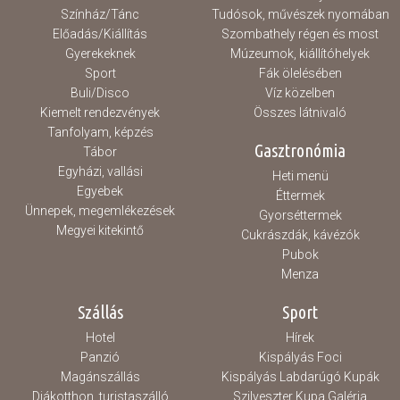
Színház/Tánc
Tudósok, művészek nyomában
Előadás/Kiállítás
Szombathely régen és most
Gyerekeknek
Múzeumok, kiállítóhelyek
Sport
Fák ölelésében
Buli/Disco
Víz közelben
Kiemelt rendezvények
Összes látnivaló
Tanfolyam, képzés
Gasztronómia
Tábor
Egyházi, vallási
Heti menü
Egyebek
Éttermek
Ünnepek, megemlékezések
Gyorséttermek
Megyei kitekintő
Cukrászdák, kávézók
Pubok
Menza
Szállás
Sport
Hotel
Hírek
Panzió
Kispályás Foci
Magánszállás
Kispályás Labdarúgó Kupák
Diákotthon, turistaszálló
Szilveszter Kupa Galéria