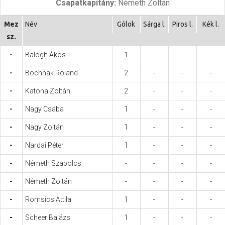
Csapatkapitány:
Németh Zoltán
Hasznos
Mez
Név
Gólok
Sárga l.
Piros l.
Kék l.
sz.
-
Balogh Ákos
1
-
-
-
-
Bochnak Roland
2
-
-
-
-
Katona Zoltán
2
-
-
-
-
Nagy Csaba
1
-
-
-
-
Nagy Zoltán
1
-
-
-
-
Nardai Péter
1
-
-
-
-
Németh Szabolcs
-
-
-
-
-
Németh Zoltán
-
-
-
-
-
Romsics Attila
1
-
-
-
-
Scheer Balázs
1
-
-
-