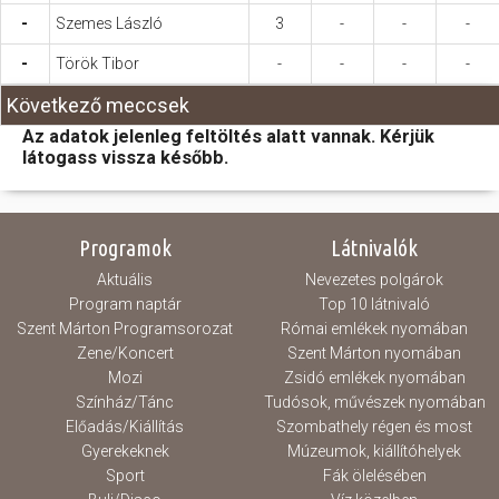
-
Szemes László
3
-
-
-
-
Török Tibor
-
-
-
-
Következő meccsek
Az adatok jelenleg feltöltés alatt vannak. Kérjük
látogass vissza később.
Programok
Látnivalók
Aktuális
Nevezetes polgárok
Program naptár
Top 10 látnivaló
Szent Márton Programsorozat
Római emlékek nyomában
Zene/Koncert
Szent Márton nyomában
Mozi
Zsidó emlékek nyomában
Színház/Tánc
Tudósok, művészek nyomában
Előadás/Kiállítás
Szombathely régen és most
Gyerekeknek
Múzeumok, kiállítóhelyek
Sport
Fák ölelésében