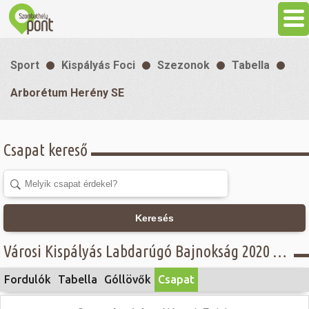
Aktuális
Sport
Kispályás Foci
Szezonok
Tabella
Programok
Arborétum Herény SE
Látnivalók
Csapat kereső
Gasztronómia
Szállás
Keresés
Városi Kispályás Labdarúgó Bajnokság 2020 - Öregfiúk csoport, A osztály - Arborétum Herény SE
Sport
Fordulók
Tabella
Góllövők
Csapat
Szabadidő