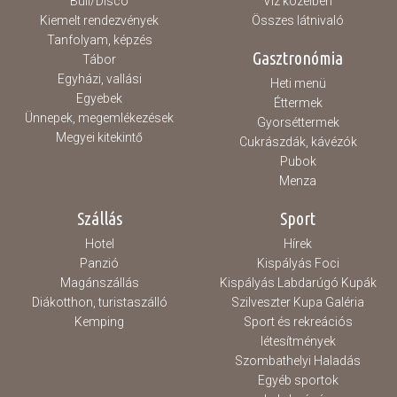
Buli/Disco
Víz közelben
Kiemelt rendezvények
Összes látnivaló
Tanfolyam, képzés
Gasztronómia
Tábor
Egyházi, vallási
Heti menü
Egyebek
Éttermek
Ünnepek, megemlékezések
Gyorséttermek
Megyei kitekintő
Cukrászdák, kávézók
Pubok
Menza
Szállás
Sport
Hotel
Hírek
Panzió
Kispályás Foci
Magánszállás
Kispályás Labdarúgó Kupák
Diákotthon, turistaszálló
Szilveszter Kupa Galéria
Kemping
Sport és rekreációs
létesítmények
Szombathelyi Haladás
Egyéb sportok