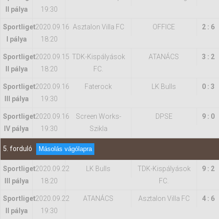
II pálya
19:30
Sportliget
2020.09.16
Asztalon Villa FC
OFFICE
2 : 6
I pálya
18:20
Sportliget
2020.09.15
TDK-Kispályások
ATANÁCS
3 : 2
II pálya
18:20
FC.
Sportliget
2020.09.16
Faterock
LK Bulls
0 : 3
III pálya
19:30
Sportliget
2020.09.16
Screen Works-
DPSE
9 : 0
IV pálya
19:30
Szikla
5. forduló
Másolás vágólapra
Sportliget
2020.09.22
LK Bulls
TDK-Kispályások
9 : 2
III pálya
18:20
FC.
Sportliget
2020.09.22
ATANÁCS
Asztalon Villa FC
4 : 6
II pálya
19:30