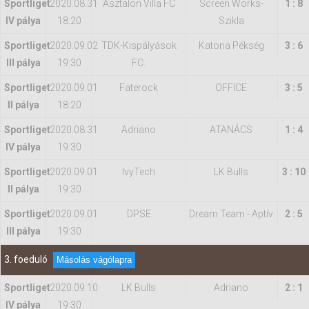
Sportliget
2020.08.31
Asztalon Villa FC
Screen Works-
1 : 8
IV pálya
18:20
Szikla
Sportliget
2020.09.02
TDK-Kispályások
Katona Pékség
3 : 6
III pálya
19:30
FC.
Sportliget
2020.09.01
Faterock
OFFICE
3 : 5
II pálya
18:20
Sportliget
2020.08.31
Adriano
ATANÁCS
1 : 4
IV pálya
19:30
Sportliget
2020.09.01
IvyTech
LK Bulls
3 : 10
II pálya
19:30
Sportliget
2020.09.01
DPSE
Dream Team - Aptív
2 : 5
III pálya
19:30
3. foeduló
Másolás vágólapra
Sportliget
2020.09.10
LK Bulls
Adriano
2 : 1
IV pálya
19:30