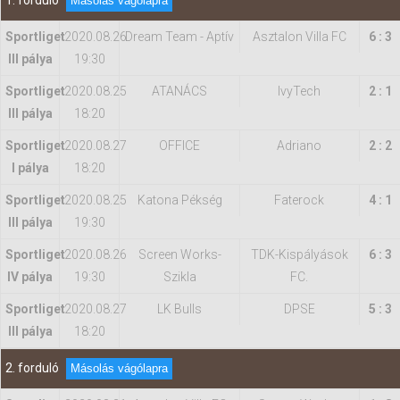
1. forduló
Másolás vágólapra
Sportliget
2020.08.26
Dream Team - Aptív
Asztalon Villa FC
6 : 3
Hasznos
III pálya
19:30
Sportliget
2020.08.25
ATANÁCS
IvyTech
2 : 1
III pálya
18:20
Sportliget
2020.08.27
OFFICE
Adriano
2 : 2
I pálya
18:20
Sportliget
2020.08.25
Katona Pékség
Faterock
4 : 1
III pálya
19:30
Sportliget
2020.08.26
Screen Works-
TDK-Kispályások
6 : 3
IV pálya
19:30
Szikla
FC.
Sportliget
2020.08.27
LK Bulls
DPSE
5 : 3
III pálya
18:20
2. forduló
Másolás vágólapra