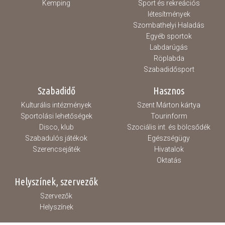
Kemping
Sport és rekreációs
létesítmények
Szombathelyi Haladás
Egyéb sportok
Labdarúgás
Röplabda
Szabadidősport
Szabadidő
Hasznos
Kulturális intézmények
Szent Márton kártya
Sportolási lehetőségek
Tourinform
Disco, klub
Szociális int. és bölcsődék
Szabadulós játékok
Egészségügy
Szerencsejáték
Hivatalok
Oktatás
Helyszínek, szervezők
Szervezők
Helyszínek