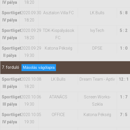
IV pálya
18:20
Sportliget
2020.09.30
Asztalon Villa FC
LK Bulls
5 : 8
IV pálya
18:20
Sportliget
2020.09.29
TDK-Kispályások
IvyTech
5 : 2
IV pálya
18:20
FC.
Sportliget
2020.09.29
Katona Pékség
DPSE
1 : 0
II pálya
19:30
7. forduló
Másolás vágólapra
Sportliget
2020.10.08
LK Bulls
Dream Team - Aptív
12 : 1
III pálya
18:20
Sportliget
2020.10.06
ATANÁCS
Screen Works-
1 : 7
III pálya
19:30
Szikla
Sportliget
2020.10.05
OFFICE
Katona Pékség
7 : 5
IV pálya
19:30