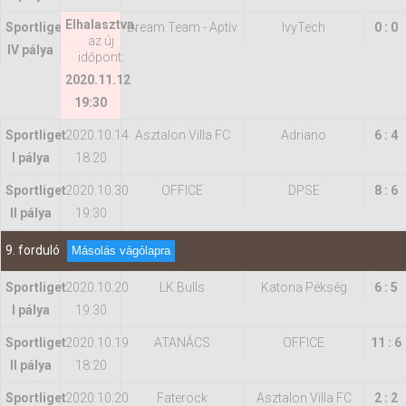
Elhalasztva
,
Sportliget
Dream Team - Aptív
IvyTech
0 : 0
az új
IV pálya
időpont:
2020.11.12
19:30
Sportliget
2020.10.14
Asztalon Villa FC
Adriano
6 : 4
I pálya
18:20
Sportliget
2020.10.30
OFFICE
DPSE
8 : 6
II pálya
19:30
9. forduló
Másolás vágólapra
Sportliget
2020.10.20
LK Bulls
Katona Pékség
6 : 5
I pálya
19:30
Sportliget
2020.10.19
ATANÁCS
OFFICE
11 : 6
II pálya
18:20
Sportliget
2020.10.20
Faterock
Asztalon Villa FC
2 : 2