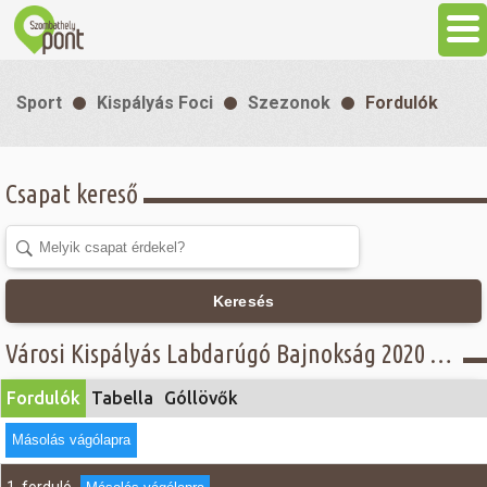
Aktuális
Sport
Kispályás Foci
Szezonok
Fordulók
Programok
Csapat kereső
Látnivalók
Gasztronómia
Keresés
Szállás
Városi Kispályás Labdarúgó Bajnokság 2020 - Fordulók - C. csoport
Fordulók
Tabella
Góllövők
Sport
Másolás vágólapra
Szabadidő