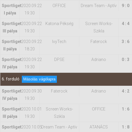
Sportliget
2020.09.22
OFFICE
Dream Team - Aptív
9 : 0
I pálya
19:30
Sportliget
2020.09.22
Katona Pékség
Screen Works-
4 : 4
III pálya
19:30
Szikla
Sportliget
2020.09.22
IvyTech
Faterock
3 : 6
II pálya
18:20
Sportliget
2020.09.22
DPSE
Adriano
0 : 3
IV pálya
19:30
6. forduló
Másolás vágólapra
Sportliget
2020.09.30
Faterock
Adriano
4 : 2
IV pálya
19:30
Sportliget
2020.10.01
Screen Works-
OFFICE
1 : 6
III pálya
19:30
Szikla
Sportliget
2020.10.05
Dream Team - Aptív
ATANÁCS
1 : 8