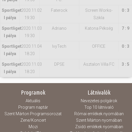
Sportliget
2020.11.02
Faterock
Screen Works-
0 : 3
I pálya
19:30
Szikla
Sportliget
2020.11.03
Adriano
Katona Pékség
7 : 9
I pálya
19:30
Sportliget
2020.11.04
IvyTech
OFFICE
0 : 3
I pálya
18:20
Sportliget
2020.11.03
DPSE
Asztalon Villa FC
3 : 5
I pálya
18:20
Programok
Látnivalók
Aktuális
Nevezetes polgárok
Program naptár
Top 10 látnivaló
Szent Márton Programsorozat
Római emlékek nyomában
Zene/Koncert
Szent Márton nyomában
Mozi
Zsidó emlékek nyomában