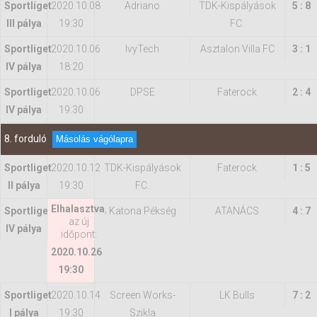
Sportliget
2020.10.08
Adriano
TDK-Kispályások
5 : 8
III pálya
19:30
FC.
Sportliget
2020.10.06
IvyTech
Asztalon Villa FC
3 : 1
IV pálya
18:20
Sportliget
2020.10.06
DPSE
Faterock
2 : 4
IV pálya
19:30
8. forduló
Másolás vágólapra
Sportliget
2020.10.12
TDK-Kispályások
Faterock
1 : 5
II pálya
19:30
FC.
Elhalasztva
,
Sportliget
Katona Pékség
ATANÁCS
4 : 7
az új
IV pálya
időpont:
2020.10.26
19:30
Sportliget
2020.10.14
Screen Works-
LK Bulls
7 : 2
I pálya
19:30
Szikla