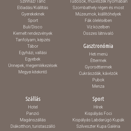
Színház/Tánc
Tudósok, művészek nyomában
Előadás/Kiállítás
Szombathely régen és most
Gyerekeknek
Múzeumok, kiállítóhelyek
Sport
Fák ölelésében
Buli/Disco
Víz közelben
Kiemelt rendezvények
Összes látnivaló
Tanfolyam, képzés
Gasztronómia
Tábor
Egyházi, vallási
Heti menü
Egyebek
Éttermek
Ünnepek, megemlékezések
Gyorséttermek
Megyei kitekintő
Cukrászdák, kávézók
Pubok
Menza
Szállás
Sport
Hotel
Hírek
Panzió
Kispályás Foci
Magánszállás
Kispályás Labdarúgó Kupák
Diákotthon, turistaszálló
Szilveszter Kupa Galéria