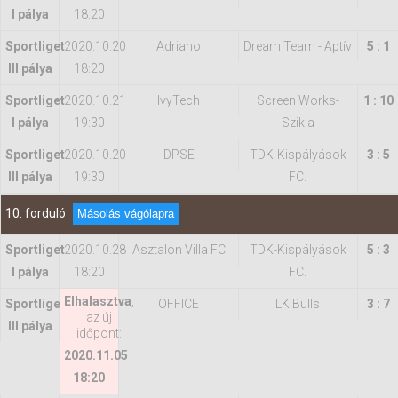
I pálya
18:20
Sportliget
2020.10.20
Adriano
Dream Team - Aptív
5 : 1
III pálya
18:20
Sportliget
2020.10.21
IvyTech
Screen Works-
1 : 10
I pálya
19:30
Szikla
Sportliget
2020.10.20
DPSE
TDK-Kispályások
3 : 5
III pálya
19:30
FC.
10. forduló
Másolás vágólapra
Sportliget
2020.10.28
Asztalon Villa FC
TDK-Kispályások
5 : 3
I pálya
18:20
FC.
Elhalasztva
,
Sportliget
OFFICE
LK Bulls
3 : 7
az új
III pálya
időpont:
2020.11.05
18:20