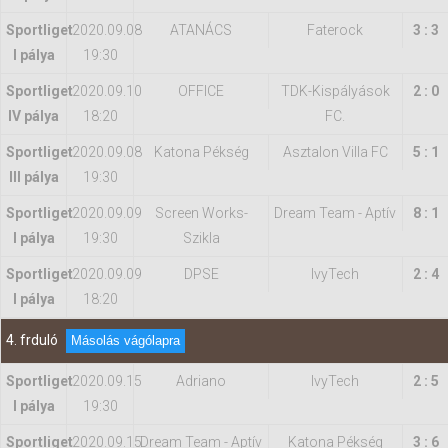
Sportliget
2020.09.08
ATANÁCS
Faterock
3 : 3
I pálya
19:30
Sportliget
2020.09.10
OFFICE
TDK-Kispályások
2 : 0
IV pálya
18:20
FC.
Sportliget
2020.09.08
Katona Pékség
Asztalon Villa FC
5 : 1
III pálya
19:30
Sportliget
2020.09.09
Screen Works-
Dream Team - Aptív
8 : 1
I pálya
19:30
Szikla
Sportliget
2020.09.09
DPSE
IvyTech
2 : 4
I pálya
18:20
4. frduló
Másolás vágólapra
Sportliget
2020.09.15
Adriano
IvyTech
2 : 5
I pálya
19:30
Sportliget
2020.09.15
Dream Team - Aptív
Katona Pékség
3 : 6