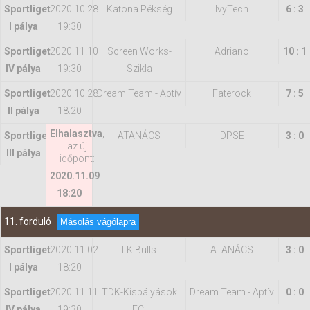
Sportliget
2020.10.28
Katona Pékség
IvyTech
6 : 3
I pálya
19:30
Sportliget
2020.11.10
Screen Works-
Adriano
10 : 1
IV pálya
19:30
Szikla
Sportliget
2020.10.28
Dream Team - Aptív
Faterock
7 : 5
II pálya
18:20
Elhalasztva
,
Sportliget
ATANÁCS
DPSE
3 : 0
az új
III pálya
időpont:
2020.11.09
18:20
11. forduló
Másolás vágólapra
Sportliget
2020.11.02
LK Bulls
ATANÁCS
3 : 0
I pálya
18:20
Sportliget
2020.11.11
TDK-Kispályások
Dream Team - Aptív
0 : 0
IV pálya
19:30
FC.