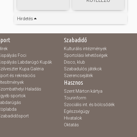
KÖTELEZŐ
Hirdetés
Sport
Szabadidő
írek
Kulturális intézmények
ispályás Foci
Sportolási lehetőségek
ispályás Labdarúgó Kupák
Disco, klub
zilveszter Kupa Galéria
Szabadulós játékok
port és rekreációs
Szerencsejáték
Hasznos
étesítmények
zombathelyi Haladás
Szent Márton kártya
gyéb sportok
Tourinform
Labdarúgás
Szociális int. és bölcsődék
Röplabda
Egészségügy
zabadidősport
Hivatalok
Oktatás