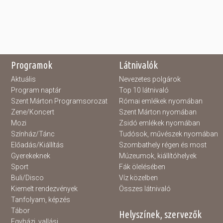
Programok
Látnivalók
Aktuális
Nevezetes polgárok
Program naptár
Top 10 látnivaló
Szent Márton Programsorozat
Római emlékek nyomában
Zene/Koncert
Szent Márton nyomában
Mozi
Zsidó emlékek nyomában
Színház/Tánc
Tudósok, művészek nyomában
Előadás/Kiállítás
Szombathely régen és most
Gyerekeknek
Múzeumok, kiállítóhelyek
Sport
Fák ölelésében
Buli/Disco
Víz közelben
Kiemelt rendezvények
Összes látnivaló
Tanfolyam, képzés
Tábor
Helyszínek, szervezők
Egyházi, vallási