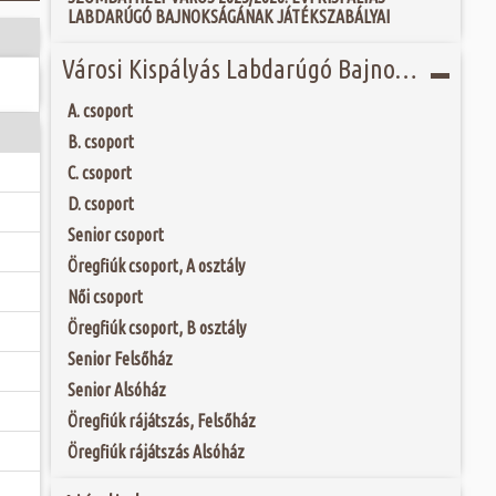
 és szombat egy új valóság...
LABDARÚGÓ BAJNOKSÁGÁNAK JÁTÉKSZABÁLYAI
étlen véletlen
ntőségű régészeti
ójában, egyben
Városi Kispályás Labdarúgó Bajnokság 2020
ó mérkőzésén a
etű Isis istennő
ra. A találkozó
agványaira és
ett játékkal és
Szombathelyen. Az
A. csoport
ani a lépést a
tározó kulturális
yüttessel....
B. csoport
homlokzat...
C. csoport
D. csoport
Senior csoport
Öregfiúk csoport, A osztály
Női csoport
Öregfiúk csoport, B osztály
Senior Felsőház
Senior Alsóház
Öregfiúk rájátszás, Felsőház
Öregfiúk rájátszás Alsóház