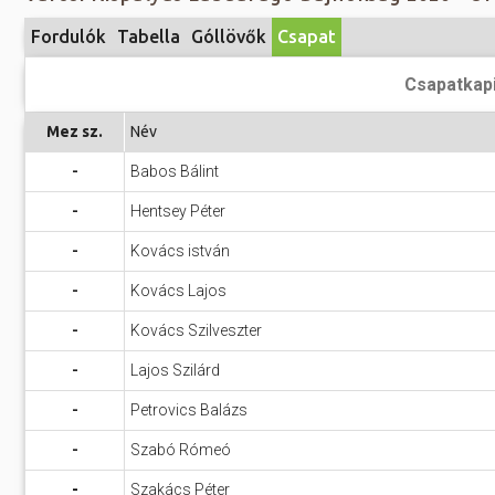
Előadás/Kiállítás
Egyéb spo
Tudóso
Fordulók
Tabella
Góllövők
Csapat
Gyerekeknek
nyomá
Labdarúgá
Csapatkap
Sport
Szomba
Röplabda
most
Mez sz.
Név
Buli/Disco
Szabadidő
Múzeu
-
Babos Bálint
Kiemelt rendezvények
kiállít
-
Hentsey Péter
Fák öl
Tanfolyam, képzés
-
Kovács istván
Víz köz
Tábor
-
Kovács Lajos
Összes látniv
Egyházi, vallási
-
Kovács Szilveszter
Egyebek
-
Lajos Szilárd
Ünnepek,
-
Petrovics Balázs
megemlékezések
-
Szabó Rómeó
Megyei kitekintő
-
Szakács Péter