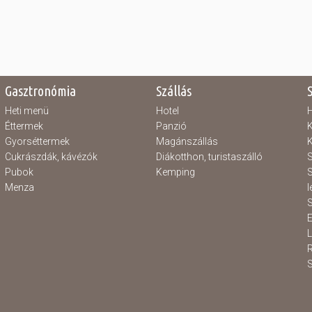
Gasztronómia
Szállás
Heti menü
Hotel
H
Éttermek
Panzió
K
Gyorséttermek
Magánszállás
K
Cukrászdák, kávézók
Diákotthon, turistaszálló
S
Pubok
Kemping
S
Menza
l
S
E
S