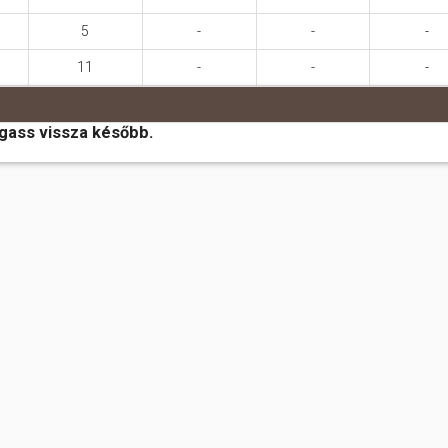
5
-
-
-
11
-
-
-
ogass vissza később.