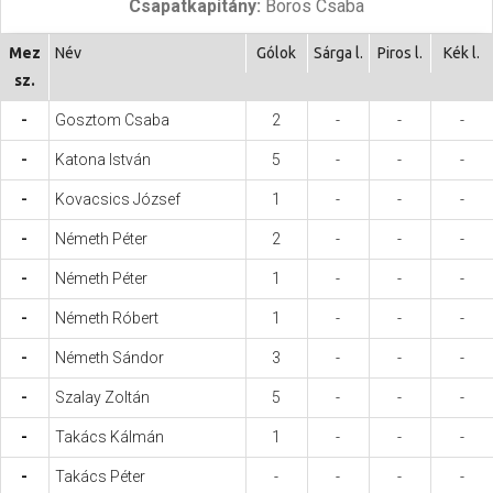
Csapatkapitány:
Boros Csaba
Hasznos
Mez
Név
Gólok
Sárga l.
Piros l.
Kék l.
sz.
-
Gosztom Csaba
2
-
-
-
-
Katona István
5
-
-
-
-
Kovacsics József
1
-
-
-
-
Németh Péter
2
-
-
-
-
Németh Péter
1
-
-
-
-
Németh Róbert
1
-
-
-
-
Németh Sándor
3
-
-
-
-
Szalay Zoltán
5
-
-
-
-
Takács Kálmán
1
-
-
-
-
Takács Péter
-
-
-
-