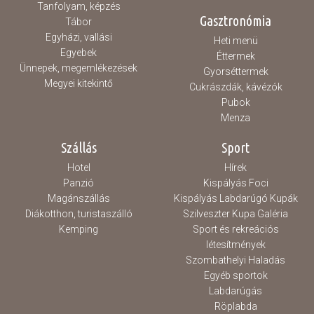
Tanfolyam, képzés
Gasztronómia
Tábor
Egyházi, vallási
Heti menü
Egyebek
Éttermek
Ünnepek, megemlékezések
Gyorséttermek
Megyei kitekintő
Cukrászdák, kávézók
Pubok
Menza
Szállás
Sport
Hotel
Hírek
Panzió
Kispályás Foci
Magánszállás
Kispályás Labdarúgó Kupák
Diákotthon, turistaszálló
Szilveszter Kupa Galéria
Kemping
Sport és rekreációs
létesítmények
Szombathelyi Haladás
Egyéb sportok
Labdarúgás
Röplabda