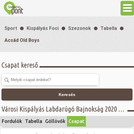
Aktuális
Sport
Kispályás Foci
Szezonok
Tabella
Programok
Acsád Old Boys
Látnivalók
Csapat kereső
Gasztronómia
Szállás
Keresés
Városi Kispályás Labdarúgó Bajnokság 2020 - Öregfiúk csoport, A osztály - Acsád Old Boys
Sport
Fordulók
Tabella
Góllövők
Csapat
Szabadidő