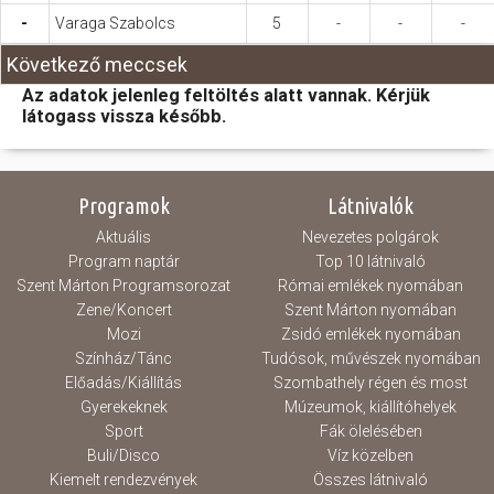
-
Varaga Szabolcs
5
-
-
-
Következő meccsek
Az adatok jelenleg feltöltés alatt vannak. Kérjük
látogass vissza később.
Programok
Látnivalók
Aktuális
Nevezetes polgárok
Program naptár
Top 10 látnivaló
Szent Márton Programsorozat
Római emlékek nyomában
Zene/Koncert
Szent Márton nyomában
Mozi
Zsidó emlékek nyomában
Színház/Tánc
Tudósok, művészek nyomában
Előadás/Kiállítás
Szombathely régen és most
Gyerekeknek
Múzeumok, kiállítóhelyek
Sport
Fák ölelésében
Buli/Disco
Víz közelben
Kiemelt rendezvények
Összes látnivaló