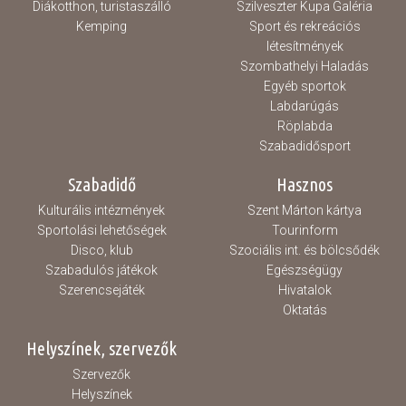
Diákotthon, turistaszálló
Szilveszter Kupa Galéria
Kemping
Sport és rekreációs
létesítmények
Szombathelyi Haladás
Egyéb sportok
Labdarúgás
Röplabda
Szabadidősport
Szabadidő
Hasznos
Kulturális intézmények
Szent Márton kártya
Sportolási lehetőségek
Tourinform
Disco, klub
Szociális int. és bölcsődék
Szabadulós játékok
Egészségügy
Szerencsejáték
Hivatalok
Oktatás
Helyszínek, szervezők
Szervezők
Helyszínek