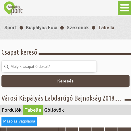
Aktuális
Sport
Kispályás Foci
Szezonok
Tabella
Programok
Csapat kereső
Látnivalók
Gasztronómia
Keresés
Szállás
Városi Kispályás Labdarúgó Bajnokság 2018. - Tabella - Concordia Üzemanyagkutak Kft. - Öregfiúk osztály
Sport
Fordulók
Tabella
Góllövők
Másolás vágólapra
Szabadidő