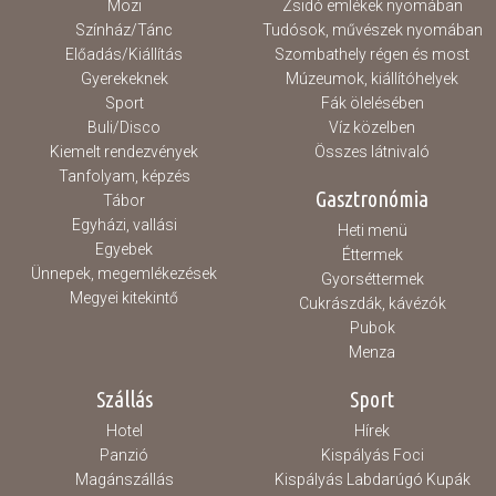
Mozi
Zsidó emlékek nyomában
Színház/Tánc
Tudósok, művészek nyomában
Előadás/Kiállítás
Szombathely régen és most
Gyerekeknek
Múzeumok, kiállítóhelyek
Sport
Fák ölelésében
Buli/Disco
Víz közelben
Kiemelt rendezvények
Összes látnivaló
Tanfolyam, képzés
Gasztronómia
Tábor
Egyházi, vallási
Heti menü
Egyebek
Éttermek
Ünnepek, megemlékezések
Gyorséttermek
Megyei kitekintő
Cukrászdák, kávézók
Pubok
Menza
Szállás
Sport
Hotel
Hírek
Panzió
Kispályás Foci
Magánszállás
Kispályás Labdarúgó Kupák