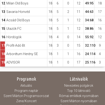
12
Milan Old Boys
18
6
0
12
49:95
18
13
Savaria Honvéd
18
5
2
11
44:63
17
14
Acsád Old Boys
18
5
1
12
34:68
16
15
Utazók FC
18
5
1
12
38:86
16
16
Hördögök
18
4
0
14
55:92
12
17
Profit-Adó Bt
18
3
0
15
32:110
9
18
Arborétum Herény SE
18
1
1
16
24:114
4
19
ADVISOR
18
1
0
17
25:116
3
Programok
Látnivalók
Aktuális
Nevezetes polgárok
Program naptár
Top 10 látnivaló
Szent Márton Programsorozat
Római emlékek nyomában
Zene/Koncert
Szent Márton nyomában