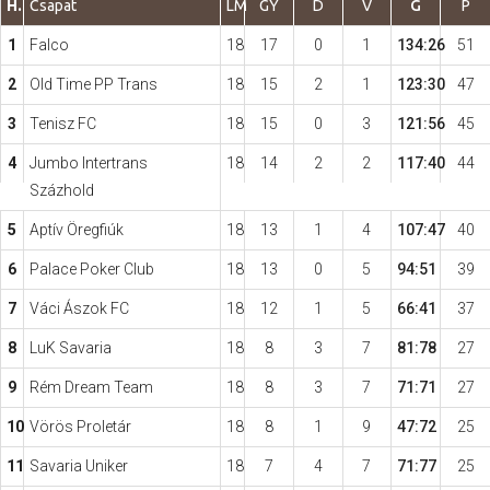
H.
Csapat
LM
GY
D
V
G
P
1
Falco
18
17
0
1
134:26
51
Hasznos
2
Old Time PP Trans
18
15
2
1
123:30
47
3
Tenisz FC
18
15
0
3
121:56
45
4
Jumbo Intertrans
18
14
2
2
117:40
44
Százhold
5
Aptív Öregfiúk
18
13
1
4
107:47
40
6
Palace Poker Club
18
13
0
5
94:51
39
7
Váci Ászok FC
18
12
1
5
66:41
37
8
LuK Savaria
18
8
3
7
81:78
27
9
Rém Dream Team
18
8
3
7
71:71
27
10
Vörös Proletár
18
8
1
9
47:72
25
11
Savaria Uniker
18
7
4
7
71:77
25