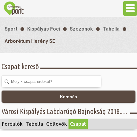
Aktuális
Sport
Kispályás Foci
Szezonok
Tabella
Programok
Arborétum Herény SE
Látnivalók
Csapat kereső
Gasztronómia
Szállás
Keresés
Városi Kispályás Labdarúgó Bajnokság 2018. - Concordia Üzemanyagkutak Kft. - Öregfiúk osztály - Arborétum Herény SE
Sport
Fordulók
Tabella
Góllövők
Csapat
Szabadidő