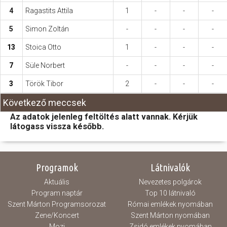
4
Ragastits Attila
1
-
-
-
5
Simon Zoltán
-
-
-
-
13
Stoica Otto
1
-
-
-
7
Süle Norbert
-
-
-
-
3
Török Tibor
2
-
-
-
Következő meccsek
Az adatok jelenleg feltöltés alatt vannak. Kérjük
látogass vissza később.
Programok
Látnivalók
Aktuális
Nevezetes polgárok
Program naptár
Top 10 látnivaló
Szent Márton Programsorozat
Római emlékek nyomában
Zene/Koncert
Szent Márton nyomában
Mozi
Zsidó emlékek nyomában