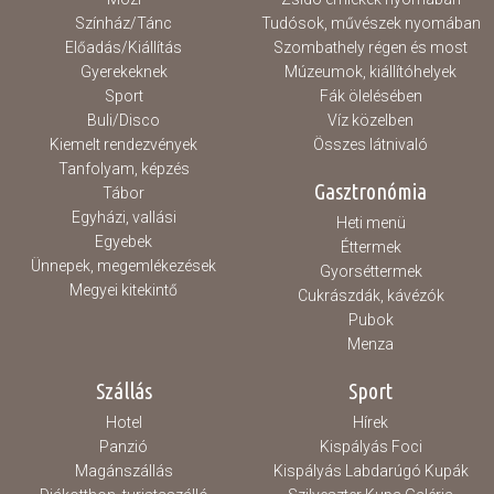
Színház/Tánc
Tudósok, művészek nyomában
Előadás/Kiállítás
Szombathely régen és most
Gyerekeknek
Múzeumok, kiállítóhelyek
Sport
Fák ölelésében
Buli/Disco
Víz közelben
Kiemelt rendezvények
Összes látnivaló
Tanfolyam, képzés
Gasztronómia
Tábor
Egyházi, vallási
Heti menü
Egyebek
Éttermek
Ünnepek, megemlékezések
Gyorséttermek
Megyei kitekintő
Cukrászdák, kávézók
Pubok
Menza
Szállás
Sport
Hotel
Hírek
Panzió
Kispályás Foci
Magánszállás
Kispályás Labdarúgó Kupák