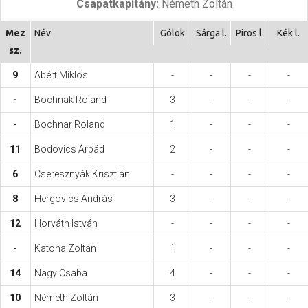
Csapatkapitány:
Németh Zoltán
Hasznos
Mez
Név
Gólok
Sárga l.
Piros l.
Kék l.
sz.
9
Abért Miklós
-
-
-
-
-
Bochnak Roland
3
-
-
-
-
Bochnar Roland
1
-
-
-
11
Bodovics Árpád
2
-
-
-
6
Cseresznyák Krisztián
-
-
-
-
8
Hergovics András
3
-
-
-
12
Horváth István
-
-
-
-
-
Katona Zoltán
1
-
-
-
14
Nagy Csaba
4
-
-
-
10
Németh Zoltán
3
-
-
-