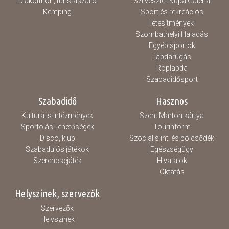
Diákotthon, turistaszálló
Szilveszter Kupa Galéria
Kemping
Sport és rekreációs
létesítmények
Szombathelyi Haladás
Egyéb sportok
Labdarúgás
Röplabda
Szabadidősport
Szabadidő
Hasznos
Kulturális intézmények
Szent Márton kártya
Sportolási lehetőségek
Tourinform
Disco, klub
Szociális int. és bölcsődék
Szabadulós játékok
Egészségügy
Szerencsejáték
Hivatalok
Oktatás
Helyszínek, szervezők
Szervezők
Helyszínek