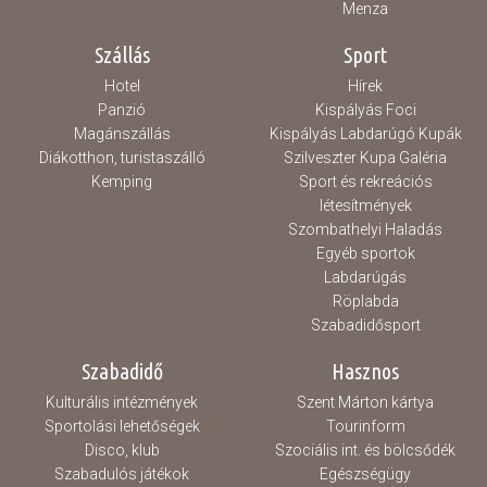
Menza
Szállás
Sport
Hotel
Hírek
Panzió
Kispályás Foci
Magánszállás
Kispályás Labdarúgó Kupák
Diákotthon, turistaszálló
Szilveszter Kupa Galéria
Kemping
Sport és rekreációs
létesítmények
Szombathelyi Haladás
Egyéb sportok
Labdarúgás
Röplabda
Szabadidősport
Szabadidő
Hasznos
Kulturális intézmények
Szent Márton kártya
Sportolási lehetőségek
Tourinform
Disco, klub
Szociális int. és bölcsődék
Szabadulós játékok
Egészségügy