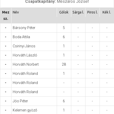
Csapatkapitány:
Mészáros József
Hasznos
Mez
Név
Gólok
Sárga l.
Piros l.
Kék l.
sz.
-
Bársony Péter
5
-
-
-
-
Boda Attila
6
-
-
-
-
Csirinyi János
1
-
-
-
-
Horváth László
1
-
-
-
-
Horváth Norbert
28
-
-
-
-
Horváth Roland
1
-
-
-
-
Horváth Roland
-
-
-
-
-
Horváth Roland
-
-
-
-
-
Jóo Péter
6
-
-
-
-
Kelemen gyöző
1
-
-
-