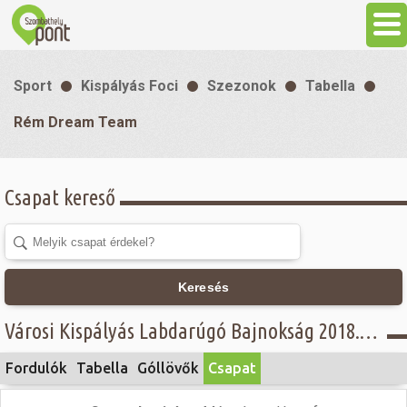
Aktuális
Sport
Kispályás Foci
Szezonok
Tabella
Programok
Rém Dream Team
Látnivalók
Csapat kereső
Gasztronómia
Szállás
Keresés
Városi Kispályás Labdarúgó Bajnokság 2018. - Concordia Üzemanyagkutak Kft. - Öregfiúk osztály - Rém Dream Team
Sport
Fordulók
Tabella
Góllövők
Csapat
Szabadidő