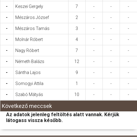
-
Keszei Gergely
7
-
-
-
-
Mészáros József
2
-
-
-
-
Mészáros Tamás
3
-
-
-
-
Molnár Róbert
4
-
-
-
-
Nagy Róbert
7
-
-
-
-
Németh Balázs
12
-
-
-
-
Sántha Lajos
9
-
-
-
-
Somogyi Attila
1
-
-
-
-
Szabó Mátyás
10
-
-
-
Következő meccsek
Az adatok jelenleg feltöltés alatt vannak. Kérjük
látogass vissza később.