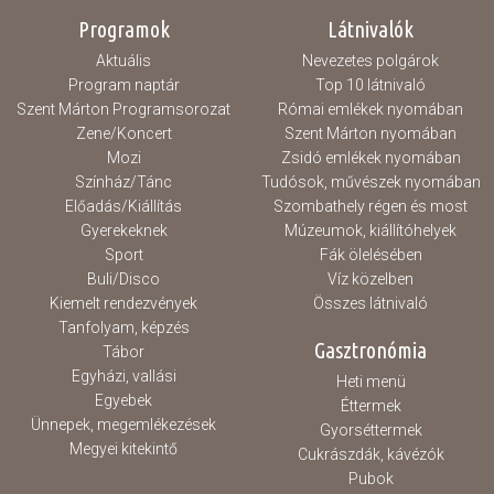
Programok
Látnivalók
Aktuális
Nevezetes polgárok
Program naptár
Top 10 látnivaló
Szent Márton Programsorozat
Római emlékek nyomában
Zene/Koncert
Szent Márton nyomában
Mozi
Zsidó emlékek nyomában
Színház/Tánc
Tudósok, művészek nyomában
Előadás/Kiállítás
Szombathely régen és most
Gyerekeknek
Múzeumok, kiállítóhelyek
Sport
Fák ölelésében
Buli/Disco
Víz közelben
Kiemelt rendezvények
Összes látnivaló
Tanfolyam, képzés
Gasztronómia
Tábor
Egyházi, vallási
Heti menü
Egyebek
Éttermek
Ünnepek, megemlékezések
Gyorséttermek
Megyei kitekintő
Cukrászdák, kávézók
Pubok