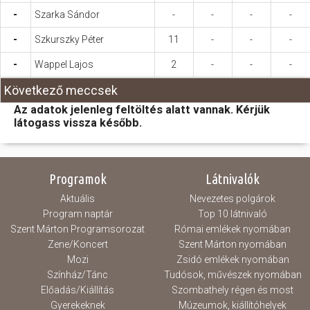
-
Szarka Sándor
-
-
-
-
-
Szkurszky Péter
11
-
-
-
-
Wappel Lajos
2
-
-
-
Következő meccsek
Az adatok jelenleg feltöltés alatt vannak. Kérjük
látogass vissza később.
Programok
Látnivalók
Aktuális
Nevezetes polgárok
Program naptár
Top 10 látnivaló
Szent Márton Programsorozat
Római emlékek nyomában
Zene/Koncert
Szent Márton nyomában
Mozi
Zsidó emlékek nyomában
Színház/Tánc
Tudósok, művészek nyomában
Előadás/Kiállítás
Szombathely régen és most
Gyerekeknek
Múzeumok, kiállítóhelyek