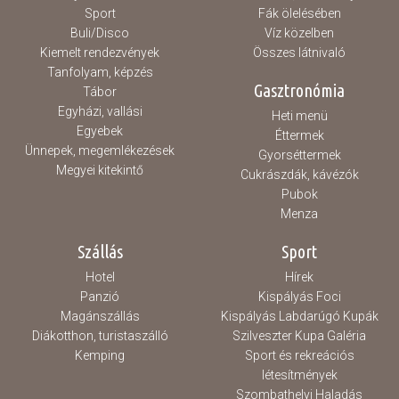
Sport
Fák ölelésében
Buli/Disco
Víz közelben
Kiemelt rendezvények
Összes látnivaló
Tanfolyam, képzés
Gasztronómia
Tábor
Egyházi, vallási
Heti menü
Egyebek
Éttermek
Ünnepek, megemlékezések
Gyorséttermek
Megyei kitekintő
Cukrászdák, kávézók
Pubok
Menza
Szállás
Sport
Hotel
Hírek
Panzió
Kispályás Foci
Magánszállás
Kispályás Labdarúgó Kupák
Diákotthon, turistaszálló
Szilveszter Kupa Galéria
Kemping
Sport és rekreációs
létesítmények
Szombathelyi Haladás