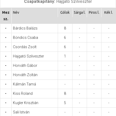
Csapatkapitány:
Hajgató Szilveszter
Hasznos
Mez
Név
Gólok
Sárga l.
Piros l.
Kék l.
sz.
-
Bárdics Balázs
8
-
-
-
-
Böndics Csaba
6
-
-
-
-
Csordás Zsolt
6
-
-
-
-
Hajgató Szilveszter
1
-
-
-
-
Horváth Gábor
-
-
-
-
-
Horváth Zoltán
-
-
-
-
-
Kálmán Tamá
-
-
-
-
-
Kiss Roland
8
-
-
-
-
Kugler Krisztián
5
-
-
-
-
Sali István
-
-
-
-