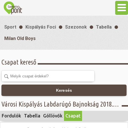
Aktuális
Sport
Kispályás Foci
Szezonok
Tabella
Programok
Milan Old Boys
Látnivalók
Csapat kereső
Gasztronómia
Szállás
Keresés
Városi Kispályás Labdarúgó Bajnokság 2018. - Concordia Üzemanyagkutak Kft. - Öregfiúk osztály - Milan Old Boys
Sport
Fordulók
Tabella
Góllövők
Csapat
Szabadidő