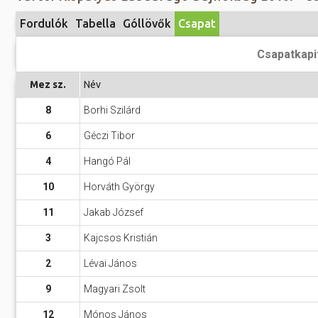
Előadás/Kiállítás
Egyéb spo
Tudóso
Fordulók
Tabella
Góllövők
Csapat
Gyerekeknek
nyomá
Labdarúgá
Csapatkapi
Sport
Szomba
Röplabda
most
Mez sz.
Név
Buli/Disco
Szabadidő
Múzeu
8
Borhi Szilárd
Kiemelt rendezvények
kiállít
6
Géczi Tibor
Fák öl
Tanfolyam, képzés
4
Hangó Pál
Víz köz
Tábor
10
Horváth György
Összes látniv
Egyházi, vallási
11
Jakab József
Egyebek
3
Kajcsos Kristián
Ünnepek,
2
Lévai János
megemlékezések
9
Magyari Zsolt
Megyei kitekintő
12
Mónos János