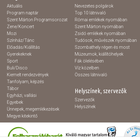
Aktuális
Nevezetes polgárok
Program naptár
Top 10 látnivaló
Szent Márton Programsorozat
Római emlékek nyomában
Zene/Koncert
Szent Márton nyomában
Mozi
Zsidó emlékek nyomában
Színház/Tánc
Tudósok, művészek nyomában
Előadás/Kiállítás
Szombathely régen és most
Gyerekeknek
Múzeumok, kiállítóhelyek
Sport
Fák ölelésében
Buli/Disco
Víz közelben
Kiemelt rendezvények
Összes látnivaló
Tanfolyam, képzés
Tábor
Helyszínek, szervezők
Egyházi, vallási
Szervezők
Egyebek
Helyszínek
Ünnepek, megemlékezések
Megyei kitekintő