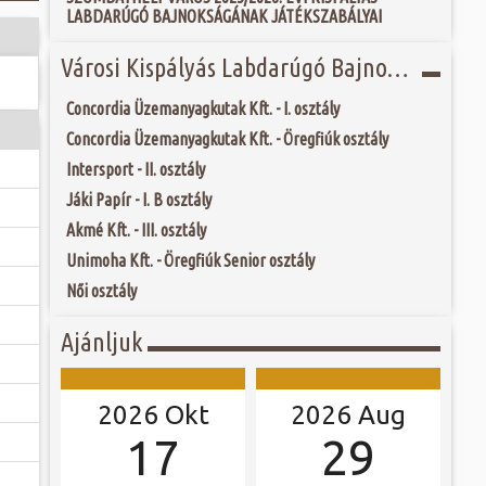
 és szombat egy új valóság...
LABDARÚGÓ BAJNOKSÁGÁNAK JÁTÉKSZABÁLYAI
ú Fő tere már a 13.
, azaz háromszög
r még a városfalain
ójában, egyben
Városi Kispályás Labdarúgó Bajnokság 2018.
ó mérkőzésén a
, piacokat, egyes
ra. A találkozó
árnapok révén kapta
ett játékkal és
 tér Szombathely...
Concordia Üzemanyagkutak Kft. - I. osztály
ani a lépést a
yüttessel....
Concordia Üzemanyagkutak Kft. - Öregfiúk osztály
Intersport - II. osztály
Jáki Papír - I. B osztály
Akmé Kft. - III. osztály
Unimoha Kft. - Öregfiúk Senior osztály
Női osztály
Ajánljuk
2026 Okt
2026 Aug
17
29