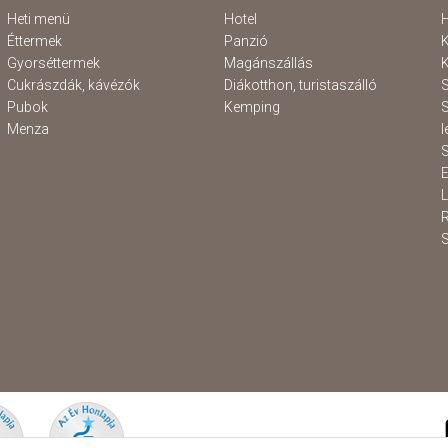
Heti menü
Hotel
H
Éttermek
Panzió
K
Gyorséttermek
Magánszállás
K
Cukrászdák, kávézók
Diákotthon, turistaszálló
S
Pubok
Kemping
S
Menza
l
S
E
S