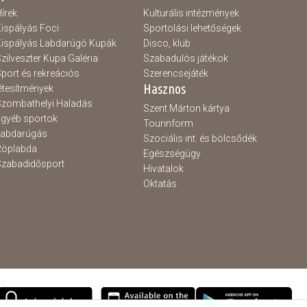
írek
Kulturális intézmények
ispályás Foci
Sportolási lehetőségek
ispályás Labdarúgó Kupák
Disco, klub
zilveszter Kupa Galéria
Szabadulós játékok
port és rekreációs
Szerencsejáték
Hasznos
étesítmények
zombathelyi Haladás
Szent Márton kártya
gyéb sportok
Tourinform
Labdarúgás
Szociális int. és bölcsődék
Röplabda
Egészségügy
zabadidősport
Hivatalok
Oktatás