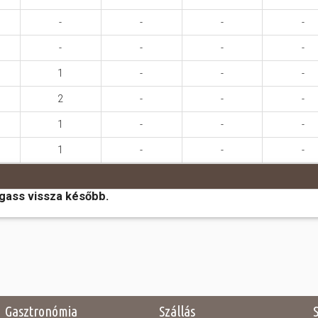
-
-
-
-
-
-
-
-
1
-
-
-
2
-
-
-
1
-
-
-
1
-
-
-
ogass vissza később.
Gasztronómia
Szállás