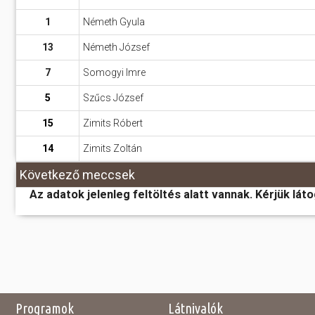
1
Németh Gyula
13
Németh József
7
Somogyi Imre
5
Szűcs József
15
Zimits Róbert
14
Zimits Zoltán
Következő meccsek
Az adatok jelenleg feltöltés alatt vannak. Kérjük lát
Programok
Látnivalók