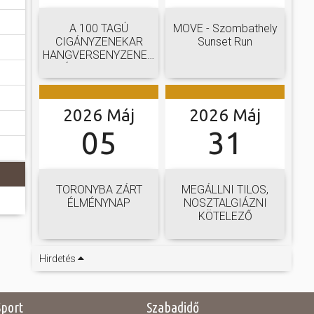
A 100 TAGÚ
MOVE - Szombathely
CIGÁNYZENEKAR
Sunset Run
HANGVERSENYZENEKARI
GÁLAKONCERTJE
2026 Máj
2026 Máj
05
31
TORONYBA ZÁRT
MEGÁLLNI TILOS,
ÉLMÉNYNAP
NOSZTALGIÁZNI
KÖTELEZŐ
Hirdetés
Sport
Szabadidő