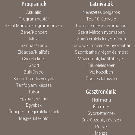
Programok
Látnivalók
Aktuális
Nevezetes polgárok
Program naptár
Top 10 látnivaló
Szent Márton Programsorozat
Római emlékek nyomában
Zene/Koncert
Szent Márton nyomában
Mozi
Zsidó emlékek nyomában
Színház/Tánc
Tudósok, művészek nyomában
Előadás/Kiállítás
Szombathely régen és most
Gyerekeknek
Múzeumok, kiállítóhelyek
Sport
Fák ölelésében
Buli/Disco
Víz közelben
Kiemelt rendezvények
Összes látnivaló
Tanfolyam, képzés
Gasztronómia
Tábor
Egyházi, vallási
Heti menü
Egyebek
Éttermek
Ünnepek, megemlékezések
Gyorséttermek
Megyei kitekintő
Cukrászdák, kávézók
Pubok
Menza