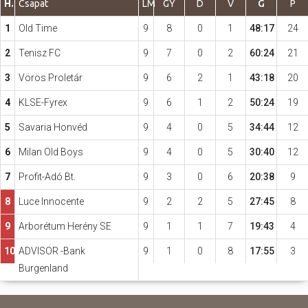
H.
Csapat
LM
GY
D
V
G
P
1
Old Time
9
8
0
1
48:17
24
Hasznos
2
Tenisz FC
9
7
0
2
60:24
21
3
Vörös Proletár
9
6
2
1
43:18
20
4
KLSE-Fyrex
9
6
1
2
50:24
19
5
Savaria Honvéd
9
4
0
5
34:44
12
6
Milan Old Boys
9
4
0
5
30:40
12
7
Profit-Adó Bt.
9
3
0
6
20:38
9
8
Luce Innocente
9
2
2
5
27:45
8
9
Arborétum Herény SE
9
1
1
7
19:43
4
10
ADVISOR -Bank
9
1
0
8
17:55
3
Burgenland