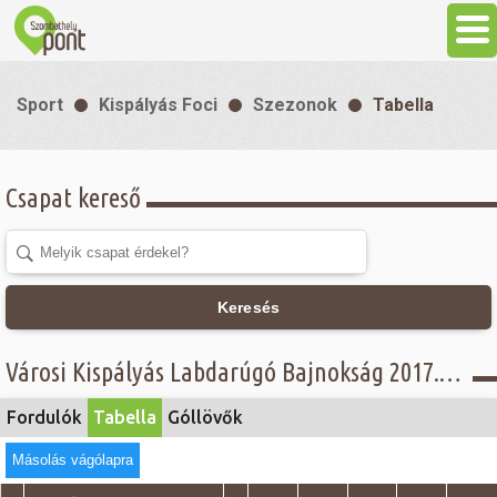
Aktuális
Sport
Kispályás Foci
Szezonok
Tabella
Programok
Csapat kereső
Látnivalók
Gasztronómia
Keresés
Szállás
Városi Kispályás Labdarúgó Bajnokság 2017. - Tabella - Öregfiúk II. csoport
Sport
Fordulók
Tabella
Góllövők
Másolás vágólapra
Szabadidő