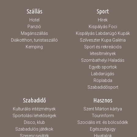
Szállás
Sport
Hotel
Hírek
Panzió
Kispályás Foci
Magánszállás
Kispályás Labdarúgó Kupák
Diákotthon, turistaszálló
Szilveszter Kupa Galéria
Kemping
Sport és rekreációs
létesítmények
Szombathelyi Haladás
Egyéb sportok
Labdarúgás
Röplabda
Szabadidősport
Szabadidő
Hasznos
Kulturális intézmények
Szent Márton kártya
Sportolási lehetőségek
Tourinform
Disco, klub
Szociális int. és bölcsődék
Szabadulós játékok
Egészségügy
Szerencsejáték
Hivatalok