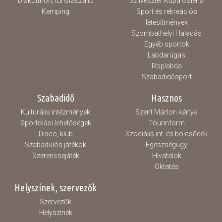
Diákotthon, turistaszálló
Szilveszter Kupa Galéria
Kemping
Sport és rekreációs
létesítmények
Szombathelyi Haladás
Egyéb sportok
Labdarúgás
Röplabda
Szabadidősport
Szabadidő
Hasznos
Kulturális intézmények
Szent Márton kártya
Sportolási lehetőségek
Tourinform
Disco, klub
Szociális int. és bölcsődék
Szabadulós játékok
Egészségügy
Szerencsejáték
Hivatalok
Oktatás
Helyszínek, szervezők
Szervezők
Helyszínek