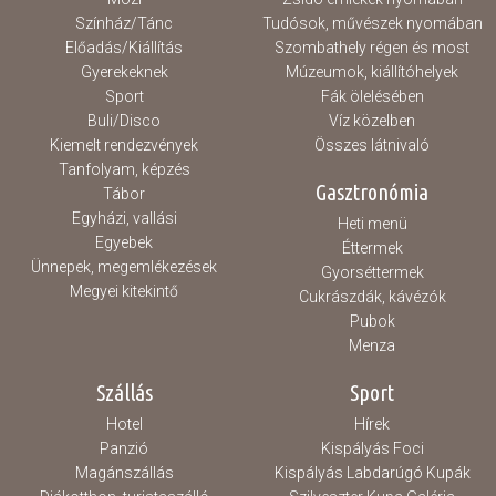
Színház/Tánc
Tudósok, művészek nyomában
Előadás/Kiállítás
Szombathely régen és most
Gyerekeknek
Múzeumok, kiállítóhelyek
Sport
Fák ölelésében
Buli/Disco
Víz közelben
Kiemelt rendezvények
Összes látnivaló
Tanfolyam, képzés
Gasztronómia
Tábor
Egyházi, vallási
Heti menü
Egyebek
Éttermek
Ünnepek, megemlékezések
Gyorséttermek
Megyei kitekintő
Cukrászdák, kávézók
Pubok
Menza
Szállás
Sport
Hotel
Hírek
Panzió
Kispályás Foci
Magánszállás
Kispályás Labdarúgó Kupák