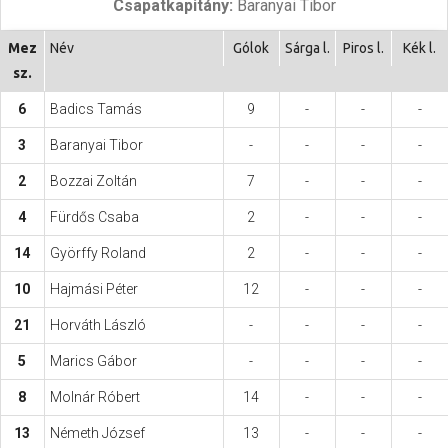
Csapatkapitány:
Baranyai Tibor
Hasznos
Mez
Név
Gólok
Sárga l.
Piros l.
Kék l.
sz.
6
Badics Tamás
9
-
-
-
3
Baranyai Tibor
-
-
-
-
2
Bozzai Zoltán
7
-
-
-
4
Fürdős Csaba
2
-
-
-
14
Györffy Roland
2
-
-
-
10
Hajmási Péter
12
-
-
-
21
Horváth László
-
-
-
-
5
Marics Gábor
-
-
-
-
8
Molnár Róbert
14
-
-
-
13
Németh József
13
-
-
-