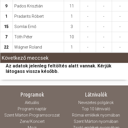
9
Pados Krisztián
11
-
-
-
1
Pradarits Róbert
1
-
-
-
15
Somlai Ernő
3
-
-
-
7
Tóth Péter
10
-
-
-
22
Wágner Roland
1
-
-
-
Következő meccsek
Az adatok jelenleg feltöltés alatt vannak. Kérjük
látogass vissza később.
Programok
Látnivalók
Aktuális
Nevezetes polgárok
Program naptár
Top 10 látnivaló
Szent Márton Programsorozat
Római emlékek nyomában
Zene/Koncert
Szent Márton nyomában
Mozi
Zsidó emlékek nyomában