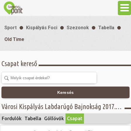
Aktuális
Sport
Kispályás Foci
Szezonok
Tabella
Programok
Old Time
Látnivalók
Csapat kereső
Gasztronómia
Szállás
Keresés
Városi Kispályás Labdarúgó Bajnokság 2017. - Öregfiúk II. csoport - Old Time
Sport
Fordulók
Tabella
Góllövők
Csapat
Szabadidő