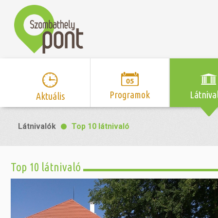
Programok
Látniva
Aktuális
Program naptár
Hírek
Neveze
Látnivalók
Top 10 látnivaló
Top 10 
Szent Márton
Kispályás 
Programsorozat
Kispályás
Római 
Zene/Koncert
Kupák
nyomá
Top 10 látnivaló
Mozi
Sport és r
Szent 
létesítmé
nyomá
Színház/Tánc
Szombathe
Zsidó 
nyomá