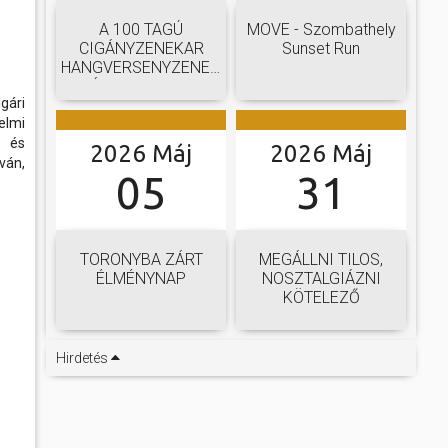
A 100 TAGÚ
MOVE - Szombathely
CIGÁNYZENEKAR
Sunset Run
HANGVERSENYZENEKARI
GÁLAKONCERTJE
gári
elmi
n és
2026 Máj
2026 Máj
ván,
05
31
TORONYBA ZÁRT
MEGÁLLNI TILOS,
ÉLMÉNYNAP
NOSZTALGIÁZNI
KÖTELEZŐ
Hirdetés