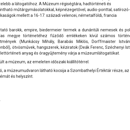
zelebb a látogatóhoz. A Múzeum régiségtára, hadtörténeti és
pintható műtárgymásolatokkal, képnézegetővel, audio-ponttal, satírozó-
tkaságok mellett a 16-17. századi velencei, németalföldi, francia
tó barokk, empire, biedermeier termek a dunántúli nemesek és pol
 Vas megye történetéhez fűződő emlékeken kívül számos történ
mények (Munkácsy Mihály, Barabás Miklós, Dorffmaister Istvá
enből), ötvösművek, hangszerek, kéziratok (Deák Ferenc, Széchenyi Ist
selettörténeti anyag és óragyűjtemény várja a múzeumlátogatókat.
t a múzeum, az emeleten időszaki kiállítótérrel.
ó, a múzeumudvaron látható kocsija a Szombathelyi Értéktár része, az
émát és helyszínt.
.