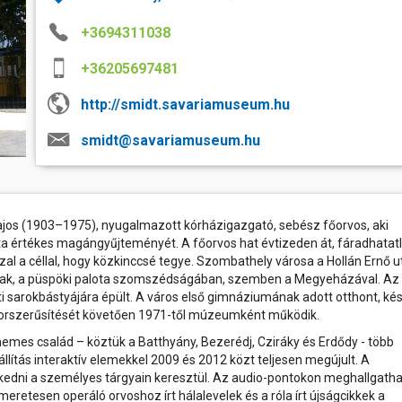
körbejárható...
péntek
rtok
és a velük való közös bemelegítést követően....
számára még...
Ferencváros otthonában
Történelmi Témapark A Törté
k, művészek
+3694311038
2026.06.01 08:00
kísérleti régészet egy hektáron
ban
s
parkja. Igazi különlegessége az i.
A K&H Női Kézilabda Liga 26. fordul
a 2025/26-os bajnoki idény utols
őrtorony hiteles rekonstrukciója, 
+36205697481
Ferencváros vendégeként léptünk pályá
alapján berendezett római konyha
thely régen és
első félidejében csapatunk fegyelmez
korszakát megidéző Savaria
gyors támadásokkal igyekezett tart
bemutató...
http://smidt.savariamuseum.hu
tabella második helyén álló fővárosi eg
sport
mok,
smidt@savariamuseum.hu
óhelyek
elésében
elben
jos (1903–1975), nyugalmazott kórházigazgató, sebész főorvos, aki
értékes magángyűjteményét. A főorvos hat évtizeden át, fáradhatat
aló
al a céllal, hogy közkinccsé tegye. Szombathely városa a Hollán Ernő u
nak, a püspöki palota szomszédságában, szemben a Megyeházával. Az
eti sarokbástyájára épült. A város első gimnáziumának adott otthont, ké
t, korszerűsítését követően 1971-től múzeumként működik.
emes család – köztük a Batthyány, Bezerédj, Cziráky és Erdődy - több
llítás interaktív elemekkel 2009 és 2012 közt teljesen megújult. A
rkedni a személyes tárgyain keresztül. Az audio-pontokon meghallgath
smeretesen operáló orvoshoz írt hálalevelek és a róla írt újságcikkek a