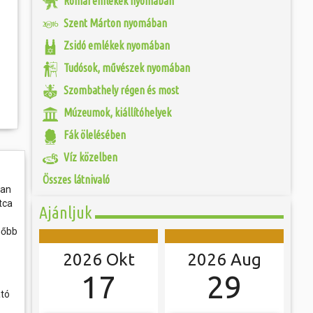
Római emlékek nyomában
 és szombat egy új valóság...
nelmi Témapark a
Szent Márton nyomában
 elterülő bemutató-
sz. I. századi római
ójában, egyben
Zsidó emlékek nyomában
ó mérkőzésén a
egy eredeti források
ra. A találkozó
 és a városalapítás
ett játékkal és
Tudósok, művészek nyomában
 Legio Egyesület
ani a lépést a
yüttessel....
Szombathely régen és most
Múzeumok, kiállítóhelyek
Fák ölelésében
Víz közelben
Összes látnivaló
lan
tca
Ajánljuk
sőbb
2026 Okt
2026 Aug
17
29
ató