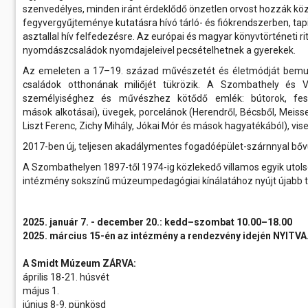
szenvedélyes, minden iránt érdeklődő önzetlen orvost hozzák kö
fegyvergyűjteménye kutatásra hívó tárló- és fiókrendszerben, ta
asztallal hív felfedezésre. Az európai és magyar könyvtörténeti ri
nyomdászcsaládok nyomdajeleivel pecsételhetnek a gyerekek.
Az emeleten a 17–19. század művészetét és életmódját bemuta
családok otthonának miliőjét tükrözik. A Szombathely és
személyiséghez és művészhez kötődő emlék: bútorok, fest
mások alkotásai), üvegek, porcelánok (Herendről, Bécsből, Meiss
Liszt Ferenc, Zichy Mihály, Jókai Mór és mások hagyatékából), vi
2017-ben új, teljesen akadálymentes fogadóépület-szárnnyal bővül
A Szombathelyen 1897-től 1974-ig közlekedő villamos egyik utols
intézmény sokszínű múzeumpedagógiai kínálatához nyújt újabb t
2025. január 7. - december 20.: kedd–szombat 10.00–18.00
2025. március 15-én az intézmény a rendezvény idején NYITVA
A Smidt Múzeum ZÁRVA:
április 18-21. húsvét
május 1.
június 8-9. pünkösd