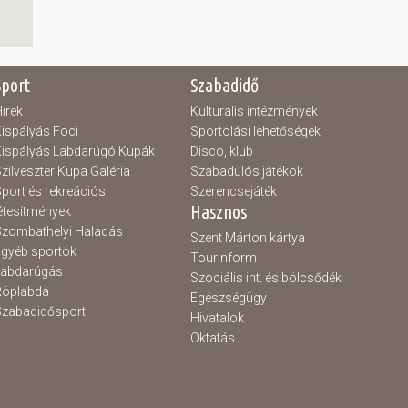
Sport
Szabadidő
írek
Kulturális intézmények
ispályás Foci
Sportolási lehetőségek
ispályás Labdarúgó Kupák
Disco, klub
zilveszter Kupa Galéria
Szabadulós játékok
port és rekreációs
Szerencsejáték
Hasznos
étesítmények
zombathelyi Haladás
Szent Márton kártya
gyéb sportok
Tourinform
Labdarúgás
Szociális int. és bölcsődék
Röplabda
Egészségügy
zabadidősport
Hivatalok
Oktatás