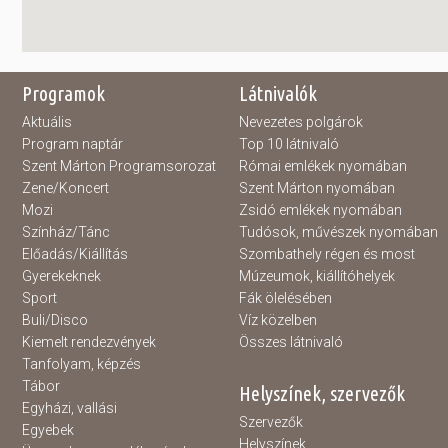
Programok
Látnivalók
Aktuális
Nevezetes polgárok
Program naptár
Top 10 látnivaló
Szent Márton Programsorozat
Római emlékek nyomában
Zene/Koncert
Szent Márton nyomában
Mozi
Zsidó emlékek nyomában
Színház/Tánc
Tudósok, művészek nyomában
Előadás/Kiállítás
Szombathely régen és most
Gyerekeknek
Múzeumok, kiállítóhelyek
Sport
Fák ölelésében
Buli/Disco
Víz közelben
Kiemelt rendezvények
Összes látnivaló
Tanfolyam, képzés
Tábor
Helyszínek, szervezők
Egyházi, vallási
Szervezők
Egyebek
Helyszínek