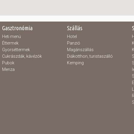
Gasztronómia
Szállás
Heti menü
Hotel
H
Éttermek
Panzió
K
Gyorséttermek
Magánszállás
K
Cukrászdák, kávézók
Diákotthon, turistaszálló
S
Pubok
Kemping
S
Menza
l
S
E
S