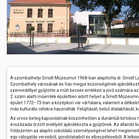
Előadás/Kiállítás
Egyéb spo
Tudóso
Gyerekeknek
nyomá
Labdarúgá
Sport
Szomba
Röplabda
most
Buli/Disco
Szabadidő
Múzeu
Kiemelt rendezvények
kiállít
Fák öl
Tanfolyam, képzés
Víz köz
Tábor
A szombathelyi Smidt Múzeumot 1968-ban alapította dr. Smidt La
Szombathely városának és Vas megye közönségének ajándékozta 
Összes látniv
Egyházi, vallási
szenvedéllyel gyűjtötte a múlt becses emlékeit a jövő számára azz
2. szám alatti műemlék épületben adott helyet a Smidt Múzeum
Egyebek
épület 1772–73-ban a középkori vár várfalaira, valamint a délkel
más kulturális célokra használták. Felújítását, belső átalakításá
Ünnepek,
Az orvos-beteg kapcsolatnak köszönhetően a dunántúli birtokos n
megemlékezések
évszázada őrzött ereklyéit ajándékozta a gyűjtőnek. Az állandó kiá
földszinten az alapító sokoldalú személyiségével lehet megisme
Megyei kitekintő
egy válogatás verseiből, gondolataiból és elbeszéléseiből. A lelkii