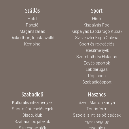
Szállás
Sport
Hotel
Hírek
Panzió
Kispályás Foci
Magánszállás
Kispályás Labdarúgó Kupák
Diákotthon, turistaszálló
Szilveszter Kupa Galéria
Kemping
Sport és rekreációs
létesítmények
Szombathelyi Haladás
Egyéb sportok
Labdarúgás
Röplabda
Szabadidősport
Szabadidő
Hasznos
Kulturális intézmények
Szent Márton kártya
Sportolási lehetőségek
Tourinform
Disco, klub
Szociális int. és bölcsődék
Szabadulós játékok
Egészségügy
Szerencsejáték
Hivatalok