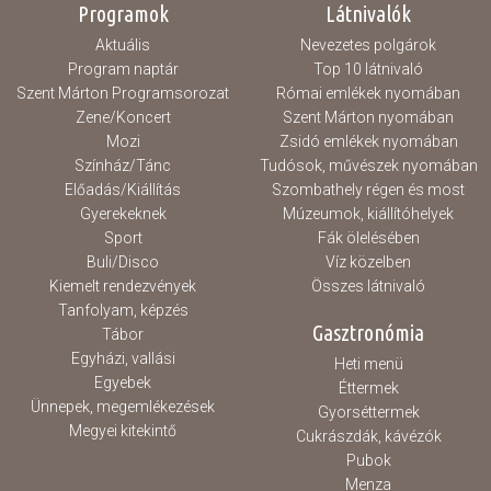
Programok
Látnivalók
Aktuális
Nevezetes polgárok
Program naptár
Top 10 látnivaló
Szent Márton Programsorozat
Római emlékek nyomában
Zene/Koncert
Szent Márton nyomában
Mozi
Zsidó emlékek nyomában
Színház/Tánc
Tudósok, művészek nyomában
Előadás/Kiállítás
Szombathely régen és most
Gyerekeknek
Múzeumok, kiállítóhelyek
Sport
Fák ölelésében
Buli/Disco
Víz közelben
Kiemelt rendezvények
Összes látnivaló
Tanfolyam, képzés
Gasztronómia
Tábor
Egyházi, vallási
Heti menü
Egyebek
Éttermek
Ünnepek, megemlékezések
Gyorséttermek
Megyei kitekintő
Cukrászdák, kávézók
Pubok
Menza