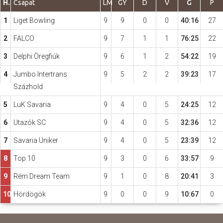
H.
Csapat
LM
GY
D
V
G
P
1
Liget Bowling
9
9
0
0
40:16
27
Hasznos
2
FALCO
9
7
1
1
76:25
22
3
Delphi Öregfiúk
9
6
1
2
54:22
19
4
Jumbo Intertrans
9
5
2
2
39:23
17
Százhold
5
LuK Savaria
9
4
0
5
24:25
12
6
Utazók SC
9
4
0
5
32:36
12
7
Savaria Uniker
9
4
0
5
23:39
12
8
Top 10
9
3
0
6
33:57
9
9
Rém Dream Team
9
1
0
8
20:41
3
10
Hördögök
9
0
0
9
10:67
0