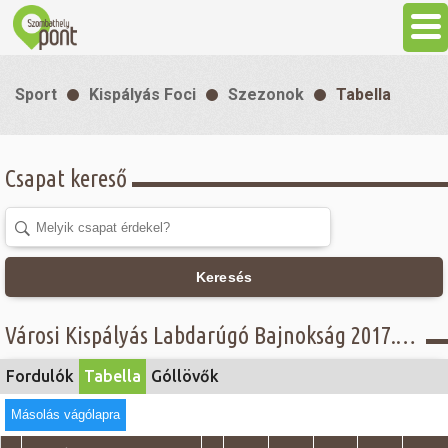
Aktuális
Sport
Kispályás Foci
Szezonok
Tabella
Programok
Csapat kereső
Látnivalók
Gasztronómia
Keresés
Szállás
Városi Kispályás Labdarúgó Bajnokság 2017. - Tabella - Öregfiúk I. csoport
Sport
Fordulók
Tabella
Góllövők
Másolás vágólapra
Szabadidő