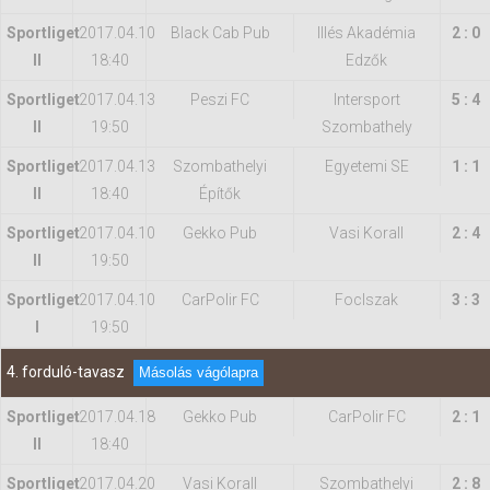
Sportliget
2017.04.10
Black Cab Pub
Illés Akadémia
2 : 0
II
18:40
Edzők
Sportliget
2017.04.13
Peszi FC
Intersport
5 : 4
II
19:50
Szombathely
Sportliget
2017.04.13
Szombathelyi
Egyetemi SE
1 : 1
II
18:40
Építők
Sportliget
2017.04.10
Gekko Pub
Vasi Korall
2 : 4
II
19:50
Sportliget
2017.04.10
CarPolir FC
FocIszak
3 : 3
I
19:50
4. forduló-tavasz
Másolás vágólapra
Sportliget
2017.04.18
Gekko Pub
CarPolir FC
2 : 1
II
18:40
Sportliget
2017.04.20
Vasi Korall
Szombathelyi
2 : 8