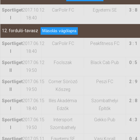
Sportliget
2017.10.12
CarPolir FC
Egyetemi SE
3 : 8
I
18:40
12. forduló-tavasz
Másolás vágólapra
Sportliget
2017.06.12
CarPolir FC
Peakfitness FC
3 : 1
I
18:40
Sportliget
2017.06.12
FocIszak
Black Cab Pub
0 : 5
II
19:50
Sportliget
2017.06.15
Corner Söröző
Peszi FC
2 : 9
II
19:50
Kőszeg
Sportliget
2017.06.15
Illés Akadémia
Szombathelyi
2 : 8
I
18:40
Edzők
Építők
Sportliget
2017.06.15
Intersport
Gekko Pub
4 : 3
I
19:50
Szombathely
Sportliget
2017.05.11
Egyetemi SE
Vasi Korall
0 : 4