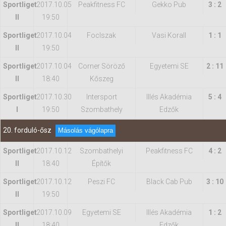
Sportliget
2017.10.05
Peakfitness FC
Gekko Pub
3 : 2
II
19:50
Sportliget
2017.10.04
FocIszak
Vasi Korall
1 : 1
II
19:50
Sportliget
2017.10.04
Corner Söröző
Egyetemi SE
2 : 11
II
18:40
Kőszeg
Sportliget
2017.10.30
Intersport
Illés Akadémia
5 : 4
I
19:50
Szombathely
Edzők
20. forduló-ősz
Másolás vágólapra
Sportliget
2017.10.12
Szombathelyi
Peakfitness FC
4 : 2
II
18:40
Építők
Sportliget
2017.10.12
Peszi FC
Black Cab Pub
3 : 10
II
19:50
Sportliget
2017.10.09
Egyetemi SE
Illés Akadémia
1 : 2
II
18:40
Edzők