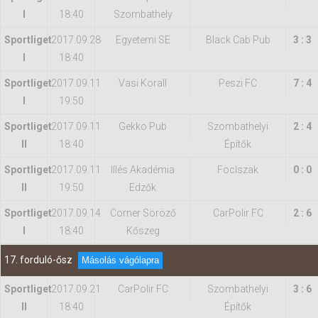
I
18:40
Szombathely
Sportliget
2017.09.28
Egyetemi SE
Black Cab Pub
3 : 3
I
18:40
Sportliget
2017.09.11
Vasi Korall
Peszi FC
7 : 4
I
19:50
Sportliget
2017.09.11
Gekko Pub
Szombathelyi
2 : 4
II
18:40
Építők
Sportliget
2017.09.11
Illés Akadémia
FocIszak
0 : 0
II
19:50
Edzők
Sportliget
2017.09.14
Corner Söröző
CarPolir FC
2 : 6
I
18:40
Kőszeg
17. forduló-ősz
Másolás vágólapra
Sportliget
2017.09.21
CarPolir FC
Szombathelyi
3 : 6
II
18:40
Építők