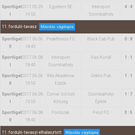
Sportliget
2017.05.29
Egyetemi SE
Intersport
4 : 4
I
19:50
Szombathely
11. forduló-tavasz
Másolás vágólapra
Sportliget
2017.06.06
Peakfitness FC
Black Cab Pub
0 : 8
II
18:40
Sportliget
2017.06.08
Intersport
Vasi Korall
1 : 1
I
18:40
Szombathely
Sportliget
2017.06.06
Illés Akadémia
Gekko Pub
1 : 1
II
19:50
Edzők
Sportliget
2017.06.08
Corner Söröző
Szombathelyi
1 : 7
I
19:50
Kőszeg
Építők
Sportliget
2017.06.08
FocIszak
Peszi FC
3 : 5
II
18:40
11. forduló-tavaszi elhalasztott
Másolás vágólapra