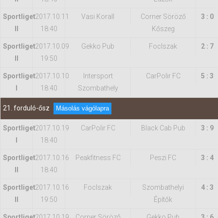
Sportliget
2017.10.11
Vasi Korall
Corner Söröző
3 : 0
II
18:40
Kőszeg
Sportliget
2017.10.09
Gekko Pub
FocIszak
2 : 7
II
19:50
Sportliget
2017.10.10
Intersport
CarPolir FC
5 : 3
I
18:40
Szombathely
21. forduló-ősz
Másolás vágólapra
Sportliget
2017.10.19
CarPolir FC
Black Cab Pub
3 : 9
I
18:40
Sportliget
2017.10.16
Peakfitness FC
Peszi FC
3 : 4
II
18:40
Sportliget
2017.10.16
FocIszak
Szombathelyi
4 : 3
II
19:50
Építők
Sportliget
2017.10.19
Corner Söröző
Gekko Pub
3 : 6