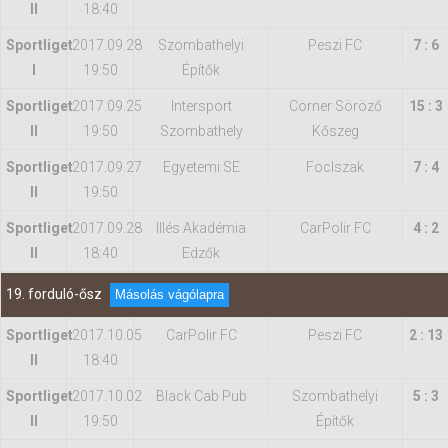
II
18:40
Sportliget
2017.09.28
Szombathelyi
Peszi FC
7 : 6
I
19:50
Építők
Sportliget
2017.09.25
Intersport
Corner Söröző
15 : 3
II
19:50
Szombathely
Kőszeg
Sportliget
2017.09.27
Egyetemi SE
FocIszak
7 : 4
II
19:50
Sportliget
2017.09.28
Illés Akadémia
CarPolir FC
4 : 2
II
18:40
Edzők
19. forduló-ősz
Másolás vágólapra
Sportliget
2017.10.05
CarPolir FC
Peszi FC
2 : 13
II
18:40
Sportliget
2017.10.02
Black Cab Pub
Szombathelyi
5 : 3
II
19:50
Építők