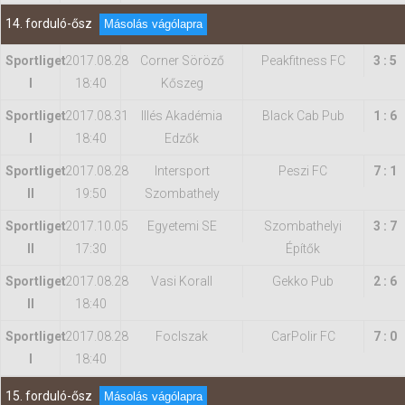
14. forduló-ősz
Másolás vágólapra
Sportliget
2017.08.28
Corner Söröző
Peakfitness FC
3 : 5
I
18:40
Kőszeg
Sportliget
2017.08.31
Illés Akadémia
Black Cab Pub
1 : 6
I
18:40
Edzők
Sportliget
2017.08.28
Intersport
Peszi FC
7 : 1
II
19:50
Szombathely
Sportliget
2017.10.05
Egyetemi SE
Szombathelyi
3 : 7
II
17:30
Építők
Sportliget
2017.08.28
Vasi Korall
Gekko Pub
2 : 6
II
18:40
Sportliget
2017.08.28
FocIszak
CarPolir FC
7 : 0
I
18:40
15. forduló-ősz
Másolás vágólapra