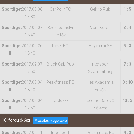
Sportliget
2017.09.06
CarPolir FC
Gekko Pub
1 : 5
I
17:30
Sportliget
2017.09.07
Szombathelyi
Vasi Korall
3 : 4
I
18:40
Építők
Sportliget
2017.09.26
Peszi FC
Egyetemi SE
5 : 3
II
18:40
Sportliget
2017.09.07
Black Cab Pub
Intersport
7 : 3
I
19:50
Szombathely
Sportliget
2017.09.04
Peakfitness FC
Illés Akadémia
0 : 10
II
18:40
Edzők
Sportliget
2017.09.04
FocIszak
Corner Söröző
13 : 3
II
19:50
Kőszeg
16. forduló-ősz
Másolás vágólapra
Sportliget
2017.09.11
Intersport
Peakfitness FC
4 : 3