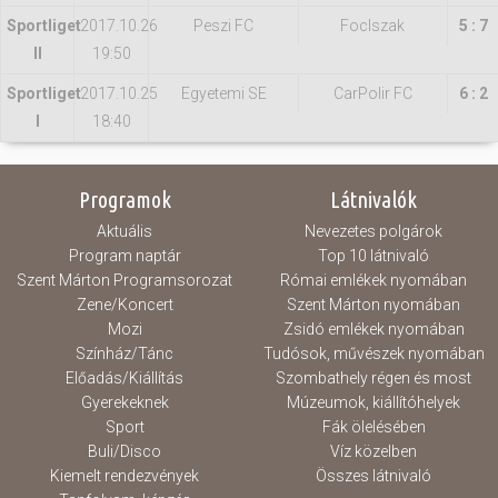
Sportliget
2017.10.26
Peszi FC
FocIszak
5 : 7
II
19:50
Sportliget
2017.10.25
Egyetemi SE
CarPolir FC
6 : 2
I
18:40
Programok
Látnivalók
Aktuális
Nevezetes polgárok
Program naptár
Top 10 látnivaló
Szent Márton Programsorozat
Római emlékek nyomában
Zene/Koncert
Szent Márton nyomában
Mozi
Zsidó emlékek nyomában
Színház/Tánc
Tudósok, művészek nyomában
Előadás/Kiállítás
Szombathely régen és most
Gyerekeknek
Múzeumok, kiállítóhelyek
Sport
Fák ölelésében
Buli/Disco
Víz közelben
Kiemelt rendezvények
Összes látnivaló