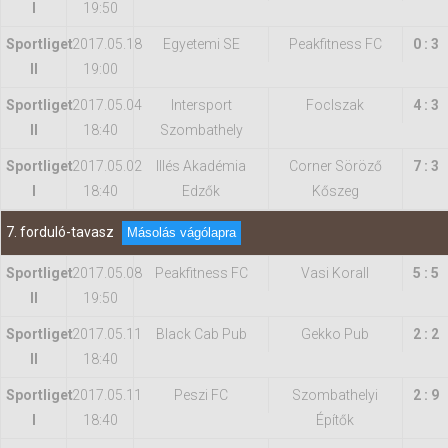
I
19:50
Sportliget
2017.05.18
Egyetemi SE
Peakfitness FC
0 : 3
II
19:00
Sportliget
2017.05.04
Intersport
FocIszak
4 : 3
II
18:40
Szombathely
Sportliget
2017.05.02
Illés Akadémia
Corner Söröző
7 : 3
I
18:40
Edzők
Kőszeg
7. forduló-tavasz
Másolás vágólapra
Sportliget
2017.05.08
Peakfitness FC
Vasi Korall
5 : 5
II
19:50
Sportliget
2017.05.11
Black Cab Pub
Gekko Pub
2 : 2
II
18:40
Sportliget
2017.05.11
Peszi FC
Szombathelyi
2 : 9
I
18:40
Építők