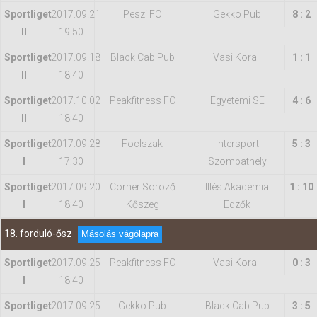
Sportliget
2017.09.21
Peszi FC
Gekko Pub
8 : 2
II
19:50
Sportliget
2017.09.18
Black Cab Pub
Vasi Korall
1 : 1
II
18:40
Sportliget
2017.10.02
Peakfitness FC
Egyetemi SE
4 : 6
II
18:40
Sportliget
2017.09.28
FocIszak
Intersport
5 : 3
I
17:30
Szombathely
Sportliget
2017.09.20
Corner Söröző
Illés Akadémia
1 : 10
I
18:40
Kőszeg
Edzők
18. forduló-ősz
Másolás vágólapra
Sportliget
2017.09.25
Peakfitness FC
Vasi Korall
0 : 3
I
18:40
Sportliget
2017.09.25
Gekko Pub
Black Cab Pub
3 : 5