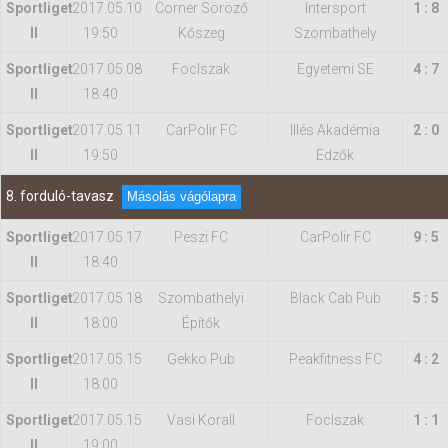
Sportliget
2017.05.10
Corner Söröző
Intersport
1 : 8
II
19:50
Kőszeg
Szombathely
Sportliget
2017.05.08
FocIszak
Egyetemi SE
4 : 7
II
18:40
Sportliget
2017.05.11
CarPolir FC
Illés Akadémia
2 : 0
II
19:50
Edzők
8. forduló-tavasz
Másolás vágólapra
Sportliget
2017.05.17
Peszi FC
CarPolir FC
9 : 5
II
18:40
Sportliget
2017.05.18
Szombathelyi
Black Cab Pub
5 : 5
II
18:00
Építők
Sportliget
2017.05.15
Gekko Pub
Peakfitness FC
4 : 2
II
18:00
Sportliget
2017.05.15
Vasi Korall
FocIszak
1 : 1
II
19:00