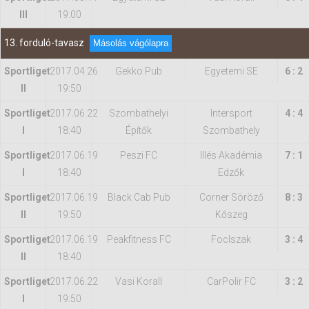
III
19:00
13. forduló-tavasz
Másolás vágólapra
Sportliget
2017.04.26
Gekko Pub
Egyetemi SE
6 : 2
II
19:50
Sportliget
2017.06.22
Szombathelyi
Intersport
4 : 4
I
18:40
Építők
Szombathely
Sportliget
2017.06.19
Peszi FC
Illés Akadémia
7 : 1
I
18:40
Edzők
Sportliget
2017.06.19
Black Cab Pub
Corner Söröző
8 : 3
II
19:50
Kőszeg
Sportliget
2017.06.19
Peakfitness FC
FocIszak
3 : 4
II
18:40
Sportliget
2017.06.22
Vasi Korall
CarPolir FC
3 : 2
I
19:50