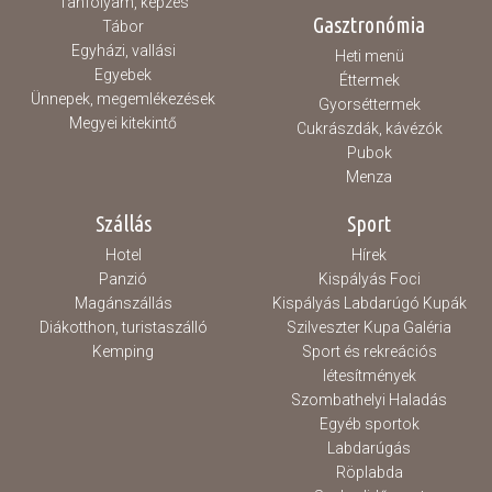
Tanfolyam, képzés
Gasztronómia
Tábor
Egyházi, vallási
Heti menü
Egyebek
Éttermek
Ünnepek, megemlékezések
Gyorséttermek
Megyei kitekintő
Cukrászdák, kávézók
Pubok
Menza
Szállás
Sport
Hotel
Hírek
Panzió
Kispályás Foci
Magánszállás
Kispályás Labdarúgó Kupák
Diákotthon, turistaszálló
Szilveszter Kupa Galéria
Kemping
Sport és rekreációs
létesítmények
Szombathelyi Haladás
Egyéb sportok
Labdarúgás
Röplabda