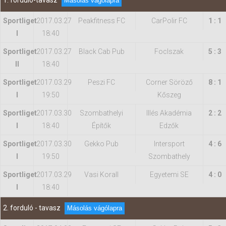
1. forduló-tavasz
Másolás vágólapra
Sportliget
2017.03.27
Peakfitness FC
CarPolir FC
1 : 1
Hasznos
I
18:40
Sportliget
2017.03.27
Black Cab Pub
FocIszak
5 : 3
II
18:40
Sportliget
2017.03.29
Peszi FC
Corner Söröző
8 : 1
I
19:50
Kőszeg
Sportliget
2017.03.30
Szombathelyi
Illés Akadémia
2 : 2
I
18:40
Építők
Edzők
Sportliget
2017.03.30
Gekko Pub
Intersport
4 : 6
I
19:50
Szombathely
Sportliget
2017.03.29
Vasi Korall
Egyetemi SE
4 : 0
I
18:40
2. forduló - tavasz
Másolás vágólapra