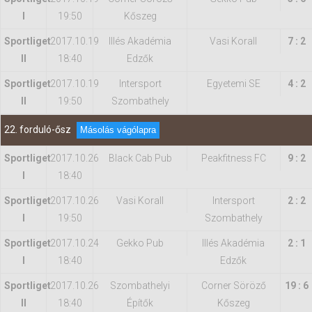
I
19:50
Kőszeg
Sportliget
2017.10.19
Illés Akadémia
Vasi Korall
7 : 2
II
18:40
Edzők
Sportliget
2017.10.19
Intersport
Egyetemi SE
4 : 2
II
19:50
Szombathely
22. forduló-ősz
Másolás vágólapra
Sportliget
2017.10.26
Black Cab Pub
Peakfitness FC
9 : 2
I
18:40
Sportliget
2017.10.26
Vasi Korall
Intersport
2 : 2
I
19:50
Szombathely
Sportliget
2017.10.24
Gekko Pub
Illés Akadémia
2 : 1
I
18:40
Edzők
Sportliget
2017.10.26
Szombathelyi
Corner Söröző
19 : 6
II
18:40
Építők
Kőszeg