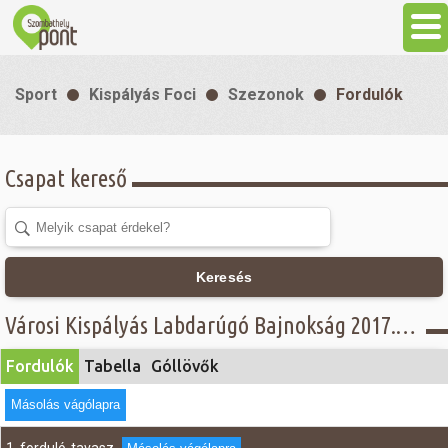
Aktuális
Sport
Kispályás Foci
Szezonok
Fordulók
Programok
Csapat kereső
Látnivalók
Gasztronómia
Keresés
Szállás
Városi Kispályás Labdarúgó Bajnokság 2017. - Fordulók - I. osztály
Fordulók
Tabella
Góllövők
Sport
Másolás vágólapra
Szabadidő