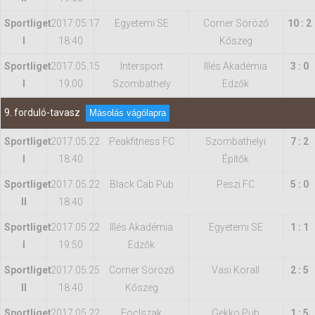
Sportliget
2017.05.17
Egyetemi SE
Corner Söröző
10 : 2
I
18:40
Kőszeg
Sportliget
2017.05.15
Intersport
Illés Akadémia
3 : 0
I
19:00
Szombathely
Edzők
9. forduló-tavasz
Másolás vágólapra
Sportliget
2017.05.22
Peakfitness FC
Szombathelyi
7 : 2
I
18:40
Építők
Sportliget
2017.05.22
Black Cab Pub
Peszi FC
5 : 0
II
18:40
Sportliget
2017.05.22
Illés Akadémia
Egyetemi SE
1 : 1
I
19:50
Edzők
Sportliget
2017.05.25
Corner Söröző
Vasi Korall
2 : 5
II
18:40
Kőszeg
Sportliget
2017.05.22
FocIszak
Gekko Pub
1 : 5