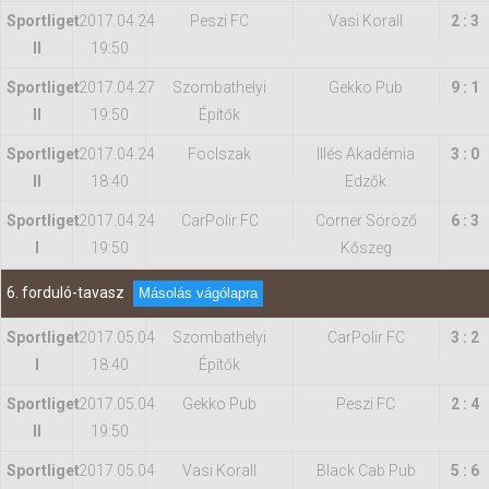
Sportliget
2017.04.24
Peszi FC
Vasi Korall
2 : 3
II
19:50
Sportliget
2017.04.27
Szombathelyi
Gekko Pub
9 : 1
II
19:50
Építők
Sportliget
2017.04.24
FocIszak
Illés Akadémia
3 : 0
II
18:40
Edzők
Sportliget
2017.04.24
CarPolir FC
Corner Söröző
6 : 3
I
19:50
Kőszeg
6. forduló-tavasz
Másolás vágólapra
Sportliget
2017.05.04
Szombathelyi
CarPolir FC
3 : 2
I
18:40
Építők
Sportliget
2017.05.04
Gekko Pub
Peszi FC
2 : 4
II
19:50
Sportliget
2017.05.04
Vasi Korall
Black Cab Pub
5 : 6