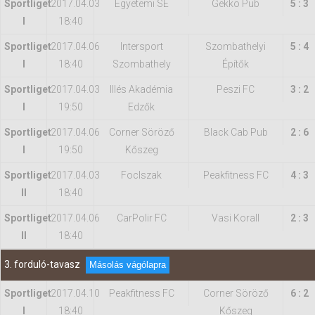
Sportliget
2017.04.03
Egyetemi SE
Gekko Pub
5 : 3
I
18:40
Sportliget
2017.04.06
Intersport
Szombathelyi
5 : 4
I
18:40
Szombathely
Építők
Sportliget
2017.04.03
Illés Akadémia
Peszi FC
3 : 2
I
19:50
Edzők
Sportliget
2017.04.06
Corner Söröző
Black Cab Pub
2 : 6
I
19:50
Kőszeg
Sportliget
2017.04.03
FocIszak
Peakfitness FC
4 : 3
II
18:40
Sportliget
2017.04.06
CarPolir FC
Vasi Korall
2 : 3
II
18:40
3. forduló-tavasz
Másolás vágólapra
Sportliget
2017.04.10
Peakfitness FC
Corner Söröző
6 : 2
I
18:40
Kőszeg