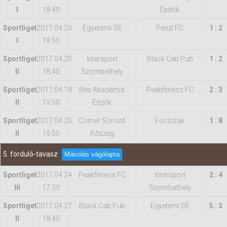
I
18:40
Építők
Sportliget
2017.04.20
Egyetemi SE
Peszi FC
1 : 2
I
19:50
Sportliget
2017.04.20
Intersport
Black Cab Pub
1 : 2
II
18:40
Szombathely
Sportliget
2017.04.18
Illés Akadémia
Peakfitness FC
2 : 3
II
19:50
Edzők
Sportliget
2017.04.20
Corner Söröző
FocIszak
1 : 8
II
19:50
Kőszeg
5. forduló-tavasz
Másolás vágólapra
Sportliget
2017.04.24
Peakfitness FC
Intersport
2 : 4
III
17:30
Szombathely
Sportliget
2017.04.27
Black Cab Pub
Egyetemi SE
5 : 3
II
18:40