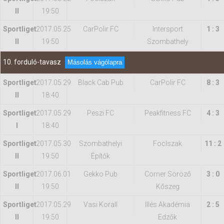
II
19:50
Sportliget
2017.05.25
CarPolir FC
Intersport
1 : 3
II
19:50
Szombathely
10. forduló-tavasz
Másolás vágólapra
Sportliget
2017.05.29
Black Cab Pub
CarPolir FC
8 : 3
II
18:40
Sportliget
2017.05.29
Peszi FC
Peakfitness FC
4 : 3
I
18:40
Sportliget
2017.05.30
Szombathelyi
FocIszak
11 : 2
II
19:50
Építők
Sportliget
2017.06.01
Gekko Pub
Corner Söröző
3 : 0
II
19:50
Kőszeg
Sportliget
2017.05.29
Vasi Korall
Illés Akadémia
2 : 5
II
19:50
Edzők