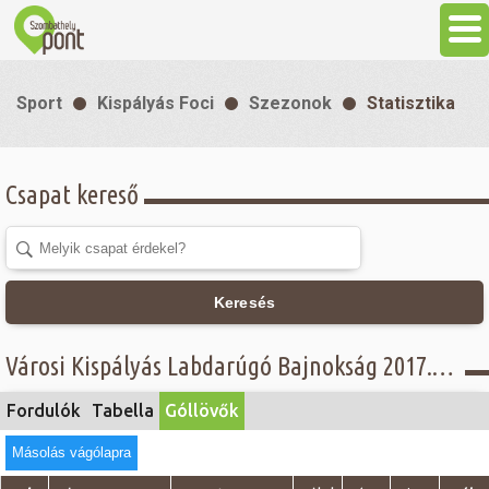
Aktuális
Sport
Kispályás Foci
Szezonok
Statisztika
Programok
Csapat kereső
Látnivalók
Gasztronómia
Keresés
Szállás
Városi Kispályás Labdarúgó Bajnokság 2017. - Góllövő lista - I. osztály
Sport
Fordulók
Tabella
Góllövők
Másolás vágólapra
Szabadidő