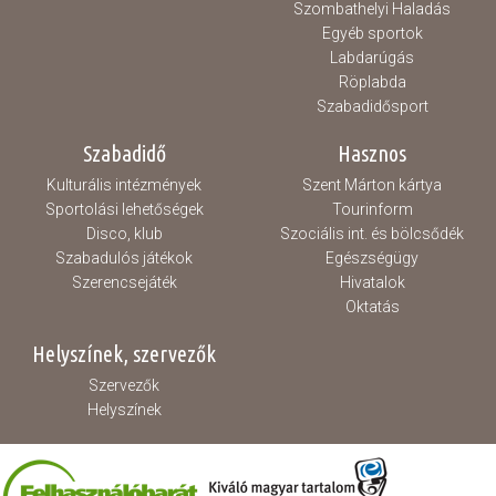
Szombathelyi Haladás
Egyéb sportok
Labdarúgás
Röplabda
Szabadidősport
Szabadidő
Hasznos
Kulturális intézmények
Szent Márton kártya
Sportolási lehetőségek
Tourinform
Disco, klub
Szociális int. és bölcsődék
Szabadulós játékok
Egészségügy
Szerencsejáték
Hivatalok
Oktatás
Helyszínek, szervezők
Szervezők
Helyszínek