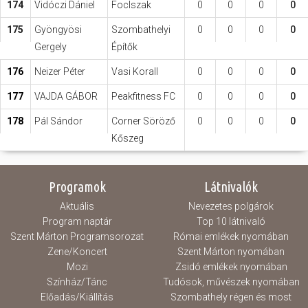
174
Vidóczi Dániel
FocIszak
0
0
0
0
175
Gyöngyösi
Szombathelyi
0
0
0
0
Gergely
Építők
176
Neizer Péter
Vasi Korall
0
0
0
0
177
VAJDA GÁBOR
Peakfitness FC
0
0
0
0
178
Pál Sándor
Corner Söröző
0
0
0
0
Kőszeg
Programok
Látnivalók
Aktuális
Nevezetes polgárok
Program naptár
Top 10 látnivaló
Szent Márton Programsorozat
Római emlékek nyomában
Zene/Koncert
Szent Márton nyomában
Mozi
Zsidó emlékek nyomában
Színház/Tánc
Tudósok, művészek nyomában
Előadás/Kiállítás
Szombathely régen és most