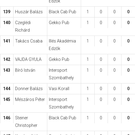
Edzők
139
Huszár Balázs
Black Cab Pub
1
0
0
0
140
Czeglédi
Gekko Pub
1
0
0
0
Richárd
141
Takács Csaba
Illés Akadémia
1
0
0
0
Edzők
142
VAJDA GYULA
Gekko Pub
1
0
0
0
143
Bíró István
Intersport
1
0
0
0
Szombathely
144
Donner Balázs
Vasi Korall
1
0
0
0
145
Mészáros Péter
Intersport
1
0
0
0
Szombathely
146
Steiner
Black Cab Pub
1
0
0
0
Christopher