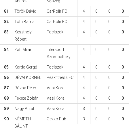
András
Kőszeg
81
Török Dávid
CarPolir FC
4
0
0
0
82
Tóth Barna
CarPolir FC
4
0
0
0
83
Keszthelyi
FocIszak
4
0
0
0
Róbert
84
Zab Milán
Intersport
4
0
0
0
Szombathely
85
Karda Gergő
FocIszak
4
0
0
0
86
DÉVAI KORNÉL
Peakfitness FC
4
0
0
0
87
Rózsa Péter
Vasi Korall
4
0
0
0
88
Fekete Zoltán
Vasi Korall
4
0
0
0
89
Nagy Antal
Vasi Korall
3
0
0
0
90
NÉMETH
Gekko Pub
3
0
0
0
BÁLINT