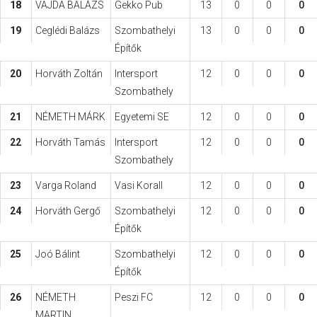
18
VAJDA BALÁZS
Gekko Pub
13
0
0
0
19
Ceglédi Balázs
Szombathelyi
13
0
0
0
Építők
20
Horváth Zoltán
Intersport
12
0
0
0
Szombathely
21
NÉMETH MÁRK
Egyetemi SE
12
0
0
0
22
Horváth Tamás
Intersport
12
0
0
0
Szombathely
23
Varga Roland
Vasi Korall
12
0
0
0
24
Horváth Gergő
Szombathelyi
12
0
0
0
Építők
25
Joó Bálint
Szombathelyi
12
0
0
0
Építők
26
NÉMETH
Peszi FC
12
0
0
0
MARTIN