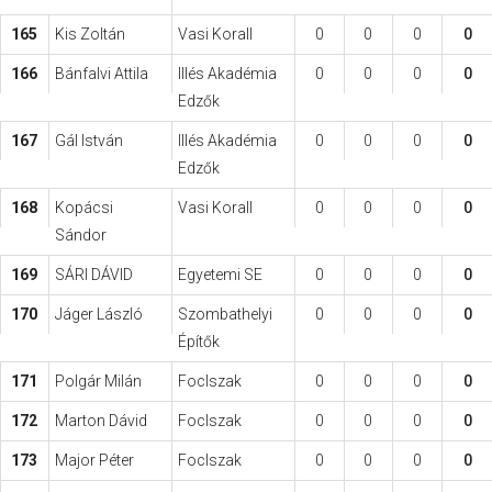
165
Kis Zoltán
Vasi Korall
0
0
0
0
166
Bánfalvi Attila
Illés Akadémia
0
0
0
0
Edzők
167
Gál István
Illés Akadémia
0
0
0
0
Edzők
168
Kopácsi
Vasi Korall
0
0
0
0
Sándor
169
SÁRI DÁVID
Egyetemi SE
0
0
0
0
170
Jáger László
Szombathelyi
0
0
0
0
Építők
171
Polgár Milán
FocIszak
0
0
0
0
172
Marton Dávid
FocIszak
0
0
0
0
173
Major Péter
FocIszak
0
0
0
0