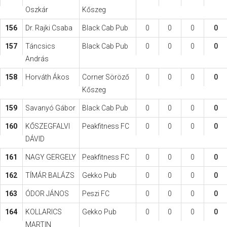
Oszkár
Kőszeg
156
Dr. Rajki Csaba
Black Cab Pub
0
0
0
0
157
Táncsics
Black Cab Pub
0
0
0
0
András
158
Horváth Ákos
Corner Söröző
0
0
0
0
Kőszeg
159
Savanyó Gábor
Black Cab Pub
0
0
0
0
160
KŐSZEGFALVI
Peakfitness FC
0
0
0
0
DÁVID
161
NAGY GERGELY
Peakfitness FC
0
0
0
0
162
TÍMÁR BALÁZS
Gekko Pub
0
0
0
0
163
ÓDOR JÁNOS
Peszi FC
0
0
0
0
164
KOLLARICS
Gekko Pub
0
0
0
0
MARTIN