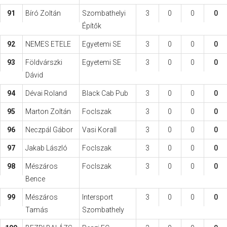
91
Bíró Zoltán
Szombathelyi
3
0
0
0
Építők
92
NEMES ETELE
Egyetemi SE
3
0
0
0
93
Földvárszki
Egyetemi SE
3
0
0
0
Dávid
94
Dévai Roland
Black Cab Pub
3
0
0
0
95
Marton Zoltán
FocIszak
3
0
0
0
96
Neczpál Gábor
Vasi Korall
3
0
0
0
97
Jakab László
FocIszak
3
0
0
0
98
Mészáros
FocIszak
3
0
0
0
Bence
99
Mészáros
Intersport
3
0
0
0
Tamás
Szombathely