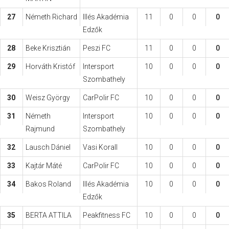
27
Németh Richard
Illés Akadémia
11
0
0
0
Edzők
28
Beke Krisztián
Peszi FC
11
0
0
0
29
Horváth Kristóf
Intersport
10
0
0
0
Szombathely
30
Weisz György
CarPolir FC
10
0
0
0
31
Németh
Intersport
10
0
0
0
Rajmund
Szombathely
32
Lausch Dániel
Vasi Korall
10
0
0
0
33
Kajtár Máté
CarPolir FC
10
0
0
0
34
Bakos Roland
Illés Akadémia
10
0
0
0
Edzők
35
BERTA ATTILA
Peakfitness FC
10
0
0
0