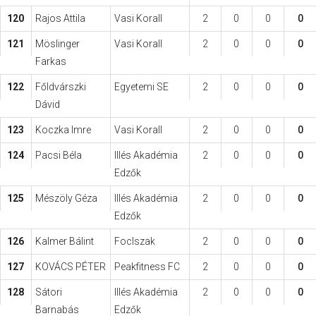
120
Rajos Attila
Vasi Korall
2
0
0
0
121
Möslinger
Vasi Korall
2
0
0
0
Farkas
122
Főldvárszki
Egyetemi SE
2
0
0
0
Dávid
123
Koczka Imre
Vasi Korall
2
0
0
0
124
Pacsi Béla
Illés Akadémia
2
0
0
0
Edzők
125
Mészöly Géza
Illés Akadémia
2
0
0
0
Edzők
126
Kalmer Bálint
FocIszak
2
0
0
0
127
KOVÁCS PÉTER
Peakfitness FC
2
0
0
0
128
Sátori
Illés Akadémia
2
0
0
0
Barnabás
Edzők