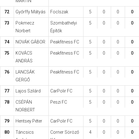
MARTIN
72
Győrffy Mátyás
FocIszak
5
0
0
0
73
Pokmecz
Szombathelyi
5
0
0
0
Norbert
Építők
74
NOVÁK GÁBOR
Peakfitness FC
5
0
0
0
75
KOVÁCS
Peakfitness FC
5
0
0
0
ANDRÁS
76
LANCSÁK
Peakfitness FC
5
0
0
0
GERGŐ
77
Lajos Szilárd
CarPolir FC
5
0
0
0
78
CSÉPÁN
Peszi FC
5
0
0
0
NORBERT
79
Hentsey Péter
CarPolir FC
5
0
0
0
80
Táncsics
Corner Söröző
4
0
0
0