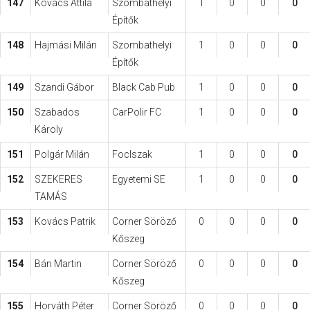
147
Kovács Attila
Szombathelyi
1
0
0
0
Építők
148
Hajmási Milán
Szombathelyi
1
0
0
0
Építők
149
Szandi Gábor
Black Cab Pub
1
0
0
0
150
Szabados
CarPolir FC
1
0
0
0
Károly
151
Polgár Milán
FocIszak
1
0
0
0
152
SZEKERES
Egyetemi SE
1
0
0
0
TAMÁS
153
Kovács Patrik
Corner Söröző
0
0
0
0
Kőszeg
154
Bán Martin
Corner Söröző
0
0
0
0
Kőszeg
155
Horváth Péter
Corner Söröző
0
0
0
0