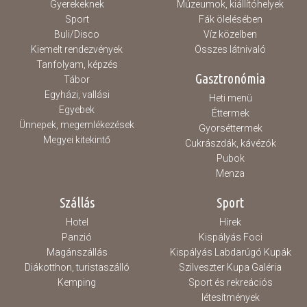
Gyerekeknek
Múzeumok, kiállítóhelyek
Sport
Fák ölelésében
Buli/Disco
Víz közelben
Kiemelt rendezvények
Összes látnivaló
Tanfolyam, képzés
Gasztronómia
Tábor
Egyházi, vallási
Heti menü
Egyebek
Éttermek
Ünnepek, megemlékezések
Gyorséttermek
Megyei kitekintő
Cukrászdák, kávézók
Pubok
Menza
Szállás
Sport
Hotel
Hírek
Panzió
Kispályás Foci
Magánszállás
Kispályás Labdarúgó Kupák
Diákotthon, turistaszálló
Szilveszter Kupa Galéria
Kemping
Sport és rekreációs
létesítmények