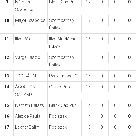
9
Németh
Black Cab Pub
17
0
0
0
Szabolcs
10
Major Szabolcs
Szombathelyi
17
0
0
0
Építők
11
Illés Béla
Illés Akadémia
16
0
0
0
Edzők
12
Varga László
Szombathelyi
16
0
0
0
Építők
13
JOÓ BÁLINT
Peakfitness FC
15
0
0
0
14
ÁGOSTON
Gekko Pub
15
0
0
0
SZILÁRD
15
Németh Balázs
Black Cab Pub
14
0
0
0
16
Alex de Paula
FocIszak
14
0
0
0
17
Lakner Bálint
FocIszak
13
0
0
0