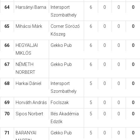
64
Harsányi Barna
Intersport
6
0
0
0
Szombathely
65
Mihácsi Márk
Corner Söröző
6
0
0
0
Kőszeg
66
HEGYALJAI
Gekko Pub
6
0
0
0
MIKLÓS
67
NÉMETH
Gekko Pub
6
0
0
0
NORBERT
68
Harkai Dániel
Intersport
5
0
0
0
Szombathely
69
Horváth András
FocIszak
5
0
0
0
70
Sipos Norbert
Illés Akadémia
5
0
0
0
Edzők
71
BARANYAI
Gekko Pub
5
0
0
0