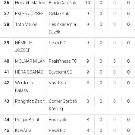
36
Horváth Márton
Black Cab Pub
10
0
0
0
37
EKLER JÓZSEF
Gekko Pub
9
0
0
0
38
Tóth Miklós
Illés Akadémia
9
0
0
0
Edzők
39
NÉMETH
Peszi FC
9
0
0
0
JÓZSEF
40
MOLNÁR MILÁN
Peakfitness FC
9
0
0
0
41
HÉRA CSANÁD
Egyetemi SE
9
0
0
0
42
Werderits
Vasi Korall
8
0
0
0
Balázs
43
Pongrácz Zsolt
Corner Söröző
8
0
0
0
Kőszeg
44
Polgár Bálint
FocIszak
8
0
0
0
45
KOVÁCS
Peszi FC
8
0
0
0