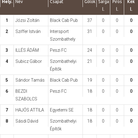
Hely.
Név
Csapat
Gólok
Sárga
Piros
Kék
l.
l.
l.
Hasznos
1
Józsi Zoltán
Black Cab Pub
37
0
0
0
2
Sziffer István
Intersport
31
0
0
0
Szombathely
3
ILLÉS ÁDÁM
Peszi FC
24
0
0
0
4
Subicz Gábor
Szombathelyi
21
0
0
0
Építők
5
Sándor Tamás
Black Cab Pub
19
0
0
0
6
BEZDI
Peszi FC
18
0
0
0
SZABOLCS
7
HAJÓS ATTILA
Egyetemi SE
18
0
0
0
8
Sásdi Dávid
Szombathelyi
18
0
0
0
Építők