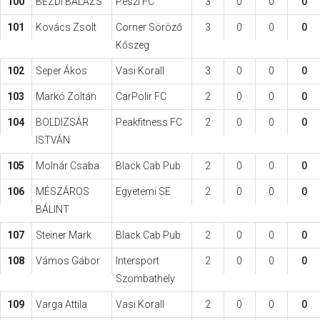
100
BEZDI BALÁZS
Peszi FC
3
0
0
0
101
Kovács Zsolt
Corner Söröző
3
0
0
0
Kőszeg
102
Seper Ákos
Vasi Korall
3
0
0
0
103
Markó Zoltán
CarPolir FC
2
0
0
0
104
BOLDIZSÁR
Peakfitness FC
2
0
0
0
ISTVÁN
105
Molnár Csaba
Black Cab Pub
2
0
0
0
106
MÉSZÁROS
Egyetemi SE
2
0
0
0
BÁLINT
107
Steiner Mark
Black Cab Pub
2
0
0
0
108
Vámos Gábor
Intersport
2
0
0
0
Szombathely
109
Varga Attila
Vasi Korall
2
0
0
0