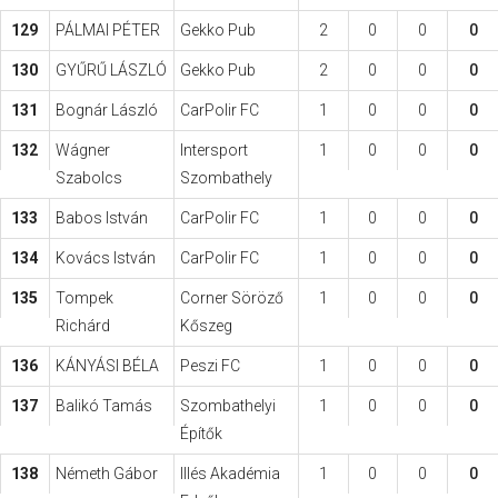
129
PÁLMAI PÉTER
Gekko Pub
2
0
0
0
130
GYŰRŰ LÁSZLÓ
Gekko Pub
2
0
0
0
131
Bognár László
CarPolir FC
1
0
0
0
132
Wágner
Intersport
1
0
0
0
Szabolcs
Szombathely
133
Babos István
CarPolir FC
1
0
0
0
134
Kovács István
CarPolir FC
1
0
0
0
135
Tompek
Corner Söröző
1
0
0
0
Richárd
Kőszeg
136
KÁNYÁSI BÉLA
Peszi FC
1
0
0
0
137
Balikó Tamás
Szombathelyi
1
0
0
0
Építők
138
Németh Gábor
Illés Akadémia
1
0
0
0