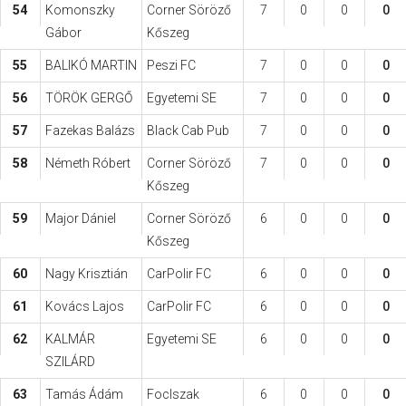
54
Komonszky
Corner Söröző
7
0
0
0
Gábor
Kőszeg
55
BALIKÓ MARTIN
Peszi FC
7
0
0
0
56
TÖRÖK GERGŐ
Egyetemi SE
7
0
0
0
57
Fazekas Balázs
Black Cab Pub
7
0
0
0
58
Németh Róbert
Corner Söröző
7
0
0
0
Kőszeg
59
Major Dániel
Corner Söröző
6
0
0
0
Kőszeg
60
Nagy Krisztián
CarPolir FC
6
0
0
0
61
Kovács Lajos
CarPolir FC
6
0
0
0
62
KALMÁR
Egyetemi SE
6
0
0
0
SZILÁRD
63
Tamás Ádám
FocIszak
6
0
0
0