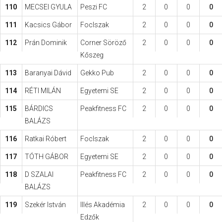
110
MECSEI GYULA
Peszi FC
2
0
0
0
111
Kacsics Gábor
FocIszak
2
0
0
0
112
Prán Dominik
Corner Söröző
2
0
0
0
Kőszeg
113
Baranyai Dávid
Gekko Pub
2
0
0
0
114
RÉTI MILÁN
Egyetemi SE
2
0
0
0
115
BÁRDICS
Peakfitness FC
2
0
0
0
BALÁZS
116
Ratkai Róbert
FocIszak
2
0
0
0
117
TÓTH GÁBOR
Egyetemi SE
2
0
0
0
118
D SZALAI
Peakfitness FC
2
0
0
0
BALÁZS
119
Szekér István
Illés Akadémia
2
0
0
0
Edzők