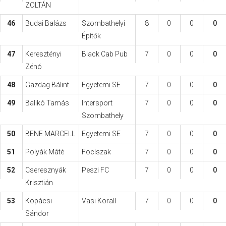
ZOLTÁN
46
Budai Balázs
Szombathelyi
8
0
0
0
Építők
47
Keresztényi
Black Cab Pub
7
0
0
0
Zénó
48
Gazdag Bálint
Egyetemi SE
7
0
0
0
49
Balikó Tamás
Intersport
7
0
0
0
Szombathely
50
BENE MARCELL
Egyetemi SE
7
0
0
0
51
Polyák Máté
FocIszak
7
0
0
0
52
Cseresznyák
Peszi FC
7
0
0
0
Krisztián
53
Kopácsi
Vasi Korall
7
0
0
0
Sándor