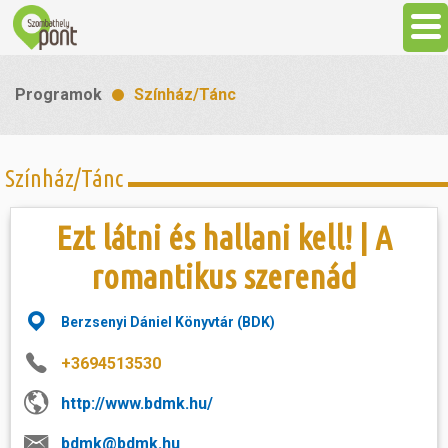
Aktuális
Programok
Színház/Tánc
Programok
Színház/Tánc
Látnivalók
Ezt látni és hallani kell! | A
Gasztronómia
romantikus szerenád
Szállás
Berzsenyi Dániel Könyvtár (BDK)
+3694513530
Sport
http://www.bdmk.hu/
Szabadidő
bdmk@bdmk.hu