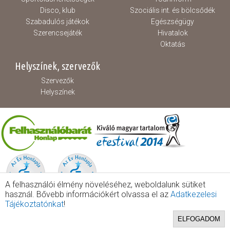
Disco, klub
Szociális int. és bölcsődék
Szabadulós játékok
Egészségügy
Szerencsejáték
Hivatalok
Oktatás
Helyszínek, szervezők
Szervezők
Helyszínek
A felhasználói élmény növeléséhez, weboldalunk sütiket
használ. Bővebb információkért olvassa el az
Adatkezelesi
Tájékoztatónkat
!
ELFOGADOM