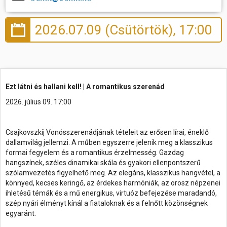
Hasznos
2026.07.09 (Csütörtök), 17:00
Ezt látni és hallani kell! | A romantikus szerenád
2026. július 09. 17:00
Csajkovszkij Vonósszerenádjának tételeit az erősen lírai, éneklő
dallamvilág jellemzi. A műben egyszerre jelenik meg a klasszikus
formai fegyelem és a romantikus érzelmesség. Gazdag
hangszínek, széles dinamikai skála és gyakori ellenpontszerű
szólamvezetés figyelhető meg. Az elegáns, klasszikus hangvétel, a
könnyed, kecses keringő, az érdekes harmóniák, az orosz népzenei
ihletésű témák és a mű energikus, virtuóz befejezése maradandó,
szép nyári élményt kínál a fiataloknak és a felnőtt közönségnek
egyaránt.