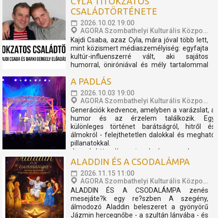
CYLA TITOKZATOS
koncertshow született. Zenekar és TBG a
CSALÁDTÖRTÉNETE
megtapasztalt sikerek mentén úgy
döntöttek, hogy az előadást folytatólagosan
2026.10.02 19:00
2026-ban is bemutatóra tűzik. A...
AGORA Szombathelyi Kulturális Központ
Kajdi Csaba, azaz Cyla, mára jóval több lett,
mint közismert médiaszemélyiség: egyfajta
kultúr-influenszerré vált, aki sajátos
humorral, öniróniával és mély tartalommal
vezeti be közönségét a művészet, a
A PADLÁS
történelem és az emberi sorsok világába.
Hét évvel ezelőtt találkozott Barki Gergely
2026.10.03 19:00
művészettörténésszel,...
AGORA Szombathelyi Kulturális Központ
Generációk kedvence, amelyben a varázslat, a
humor és az érzelem találkozik. Egy
különleges történet barátságról, hitről és
álmokról - felejthetetlen dalokkal és megható
pillanatokkal.
Jegyek: https://www.jegy.hu/program/presser-
gabor-sztevanovity-dusan-horvath-peter-a-
ALADDIN ÉS A CSODALÁMPA
padlas-153563?fbcli...
2026.11.15 11:00
AGORA Szombathelyi Kulturális Központ
ALADDIN ÉS A CSODALÁMPA zenés
mesejáte?k egy re?szben A szegény,
álmodozó Aladdin beleszeret a gyönyörű
Jázmin hercegnőbe - a szultán lányába - és