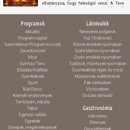
elhatározza, hogy feleségül veszi. A Teve
tanácsára megszerzi a csodalámpát
amelyből előhívja a "Lámpa Szellemét", hogy
célja érdekében szembeszálljon a
Programok
Látnivalók
Nagyvezírrel...
Aktuális
Nevezetes polgárok
Program naptár
Top 10 látnivaló
Szent Márton Programsorozat
Római emlékek nyomában
Zene/Koncert
Szent Márton nyomában
Mozi
Zsidó emlékek nyomában
Színház/Tánc
Tudósok, művészek nyomában
Előadás/Kiállítás
Szombathely régen és most
Gyerekeknek
Múzeumok, kiállítóhelyek
Sport
Fák ölelésében
Buli/Disco
Víz közelben
Kiemelt rendezvények
Összes látnivaló
Tanfolyam, képzés
Gasztronómia
Tábor
Egyházi, vallási
Heti menü
Egyebek
Éttermek
Ünnepek, megemlékezések
Gyorséttermek