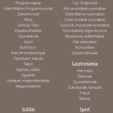
Program naptár
Top 10 látnivaló
Szent Márton Programsorozat
Római emlékek nyomában
Zene/Koncert
Szent Márton nyomában
Mozi
Zsidó emlékek nyomában
Színház/Tánc
Tudósok, művészek nyomában
Előadás/Kiállítás
Szombathely régen és most
Gyerekeknek
Múzeumok, kiállítóhelyek
Sport
Fák ölelésében
Buli/Disco
Víz közelben
Kiemelt rendezvények
Összes látnivaló
Tanfolyam, képzés
Gasztronómia
Tábor
Egyházi, vallási
Heti menü
Egyebek
Éttermek
Ünnepek, megemlékezések
Gyorséttermek
Megyei kitekintő
Cukrászdák, kávézók
Pubok
Menza
Szállás
Sport