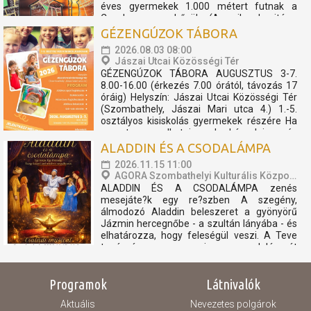
éves gyermekek 1.000 métert futnak a
Cosplay szuperhősök (Amerika kapitány,
Thor, Pókember, Venom) műsorát, és a velük
GÉZENGÚZOK TÁBORA
való közös bemelegítést követően....
2026.08.03 08:00
Jászai Utcai Közösségi Tér
GÉZENGÚZOK TÁBORA AUGUSZTUS 3-7.
8.00-16.00 (érkezés 7.00 órától, távozás 17
óráig) Helyszín: Jászai Utcai Közösségi Tér
(Szombathely, Jászai Mari utca 4.) 1.-5.
osztályos kisiskolás gyermekek részére Ha
szeretsz alkotni, barkácsolni és
kézműveskedni, akkor nálunk szuper heted
ALADDIN ÉS A CSODALÁMPA
lesz! A tábor minden...
2026.11.15 11:00
AGORA Szombathelyi Kulturális Központ
ALADDIN ÉS A CSODALÁMPA zenés
mesejáte?k egy re?szben A szegény,
álmodozó Aladdin beleszeret a gyönyörű
Jázmin hercegnőbe - a szultán lányába - és
elhatározza, hogy feleségül veszi. A Teve
tanácsára megszerzi a csodalámpát
amelyből előhívja a "Lámpa Szellemét", hogy
célja érdekében szembeszálljon a
Programok
Látnivalók
Nagyvezírrel...
Aktuális
Nevezetes polgárok