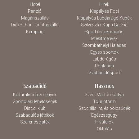
Hotel
Hírek
Panzió
Kispályás Foci
Magánszállás
Kispályás Labdarúgó Kupák
Diákotthon, turistaszálló
Szilveszter Kupa Galéria
Kemping
Sport és rekreációs
létesítmények
Szombathelyi Haladás
Egyéb sportok
Labdarúgás
Röplabda
Szabadidősport
Szabadidő
Hasznos
Kulturális intézmények
Szent Márton kártya
Sportolási lehetőségek
Tourinform
Disco, klub
Szociális int. és bölcsődék
Szabadulós játékok
Egészségügy
Szerencsejáték
Hivatalok
Oktatás