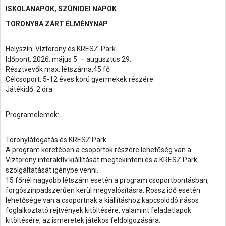
ISKOLANAPOK, SZÜNIDEI NAPOK
TORONYBA ZÁRT ÉLMÉNYNAP
Helyszín: Víztorony és KRESZ-Park
Időpont: 2026. május 5. – augusztus 29.
Résztvevők max. létszáma:45 fő
Célcsoport: 5-12 éves korú gyermekek részére
Játékidő: 2 óra
Programelemek:
Toronylátogatás és KRESZ Park
A program keretében a csoportok részére lehetőség van a
Víztorony interaktív kiállítását megtekinteni és a KRESZ Park
szolgáltatását igénybe venni.
15 főnél nagyobb létszám esetén a program csoportbontásban,
forgószínpadszerűen kerül megvalósításra. Rossz idő esetén
lehetősége van a csoportnak a kiállításhoz kapcsolódó írásos
foglalkoztató rejtvények kitöltésére, valamint feladatlapok
kitöltésére, az ismeretek játékos feldolgozására.