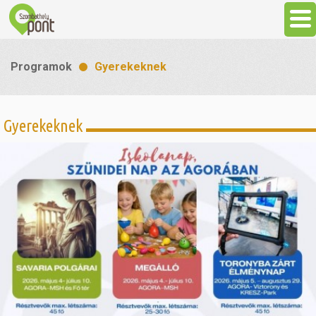
Aktuális
Programok
Gyerekeknek
Programok
Gyerekeknek
Látnivalók
Gasztronómia
Szállás
Sport
Szabadidő