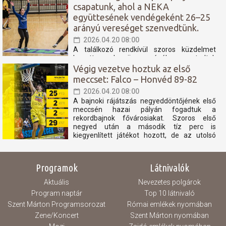
csapatunk, ahol a NEKA
szétestek a hazaiak, a hajrában pedig jól
menedzseltük...
együttesének vendégeként 26–25
arányú vereséget szenvedtünk.
2026.04.20 08:00
A találkozó rendkívül szoros küzdelmet
hozott, azonban összességében nem tudtuk
azt a teljesítményt nyújtani, amely elegendő
Végig vezetve hoztuk az első
lett volna a pontszerzéshez. A mérkőzés
meccset: Falco – Honvéd 89-82
nagy részében kapkodó játék jellemezte
2026.04.20 08:00
csapatunkat, amely több technikai hibához
és eladott labdához vezetett. Ezek a hibák
A bajnoki rájátszás negyeddöntőjének első
különösen a...
meccsén hazai pályán fogadtuk a
rekordbajnok fővárosiakat. Szoros első
negyed után a második tíz perc is
kiegyenlített játékot hozott, de az utolsó
percben nekünk jött ki jobban a lépés, 8
ponttal megléptünk. A harmadik negyedben
tovább nyílt az olló, majd...
Programok
Látnivalók
Aktuális
Nevezetes polgárok
Program naptár
Top 10 látnivaló
Szent Márton Programsorozat
Római emlékek nyomában
Zene/Koncert
Szent Márton nyomában