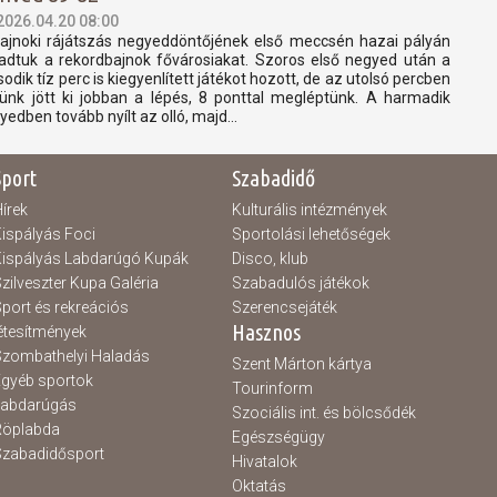
2026.04.20 08:00
ajnoki rájátszás negyeddöntőjének első meccsén hazai pályán
adtuk a rekordbajnok fővárosiakat. Szoros első negyed után a
odik tíz perc is kiegyenlített játékot hozott, de az utolsó percben
ünk jött ki jobban a lépés, 8 ponttal megléptünk. A harmadik
yedben tovább nyílt az olló, majd...
Sport
Szabadidő
írek
Kulturális intézmények
ispályás Foci
Sportolási lehetőségek
ispályás Labdarúgó Kupák
Disco, klub
zilveszter Kupa Galéria
Szabadulós játékok
port és rekreációs
Szerencsejáték
Hasznos
étesítmények
zombathelyi Haladás
Szent Márton kártya
gyéb sportok
Tourinform
Labdarúgás
Szociális int. és bölcsődék
Röplabda
Egészségügy
zabadidősport
Hivatalok
Oktatás