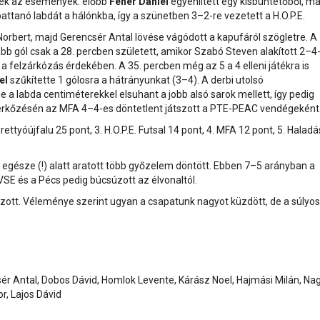
gtek az események: előbb
Fehér Dániel
egyenlített egy kisbüntetőből, ma
attanó labdát a hálónkba, így a szünetben 3–2-re vezetett a H.O.P.E.
orbert, majd Gerencsér Antal lövése vágódott a kapufáról szögletre. A
jabb gól csak a 28. percben született, amikor Szabó Steven alakított 2–4
a felzárkózás érdekében. A 35. percben még az 5 a 4 elleni játékra is
el
szűkítette 1 gólosra a hátrányunkat (3–4). A derbi utolsó
a labda centiméterekkel elsuhant a jobb alsó sarok mellett, így pedig
 mérkőzésén az MFA 4–4-es döntetlent játszott a PTE-PEAC vendégeként
tyóújfalu 25 pont, 3. H.O.P.E. Futsal 14 pont, 4. MFA 12 pont, 5. Haladá
 egésze (!) alatt aratott több győzelem döntött. Ebben 7–5 arányban a
VSE és a Pécs pedig búcsúzott az élvonaltól.
zott. Véleménye szerint ugyan a csapatunk nagyot küzdött, de a súlyos
ér Antal, Dobos Dávid, Homlok Levente, Kárász Noel, Hajmási Milán, Na
r, Lajos Dávid