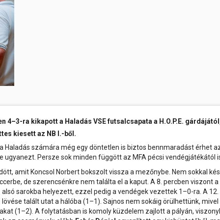
bemutató...
péntek
rtok
és a velük való közös bemelegítést követően....
számára még...
Ferencváros otthonában
Az 1996/97-es Szent Márton 
k, művészek
2026.06.01 08:00
fokozott érdeklődéssel keresi
ban
s
városát, mint Szent Mártonn
A K&H Női Kézilabda Liga 26. fordul
a 2025/26-os bajnoki idény utols
legismertebb szentjének sz
Ferencváros vendégeként léptünk pályá
emlékeket keresve, kultúrtörténet
thely régen és
első félidejében csapatunk fegyelmez
településük névadójának,
gyors támadásokkal igyekezett tart
védőszentjének szülőhelyét meglá
tabella második helyén álló fővárosi eg
sport
mok,
óhelyek
elésében
elben
n 4–3-ra kikapott a Haladás VSE futsalcsapata a H.O.P.E. gárdájától
s kiesett az NB I.-ből.
aló
y a Haladás számára még egy döntetlen is biztos bennmaradást érhet a
e ugyanezt. Persze sok minden függött az MFA pécsi vendégjátékától i
dött, amit Koncsol Norbert bokszolt vissza a mezőnybe. Nem sokkal ké
iccerbe, de szerencsénkre nem találta el a kaput. A 8. percben viszont a
alsó sarokba helyezett, ezzel pedig a vendégek vezettek 1–0-ra. A 12.
övése talált utat a hálóba (1–1). Sajnos nem sokáig örülhettünk, mivel
akat (1–2). A folytatásban is komoly küzdelem zajlott a pályán, viszony