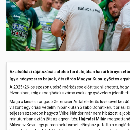
Előadás/Kiállítás
Egyéb spo
Tudóso
Gyerekeknek
nyomá
Labdarúgá
Sport
Szomba
Röplabda
most
Buli/Disco
Szabadidő
Múzeu
Kiemelt rendezvények
kiállít
Fák öl
Tanfolyam, képzés
Víz köz
Tábor
Az alsóházi rájátszásás utolsó fordulójában hazai környezetbe
így a négyszeres bajnok, ötszörös Magyar Kupa-győztes együtte
Összes látniv
Egyházi, vallási
A 2025/26-os szezon utolsó mérkőzése előtt tudni lehetett, hog
élvonalban, míg a maglódiak száma csak egy győzelem jelenthett
Egyebek
Maga a kiesési rangadó Gerencsér Antal életerős lövésével kezdő
viszont egy óriási védelmi hibánk után Szabó Donát került óriási z
Ünnepek,
teljesen szabadon hagyott Vékei Nándor már nem hibázott: a jobb 
megemlékezések
minutumban aztán jött az egyenlítés:
Hajmási Milán
megpattanó l
Megyei kitekintő
Milavecz Kevin egy percen belül ismét előnyhöz juttatta a maglódi