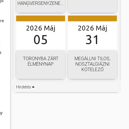
jd
HANGVERSENYZENEKARI
GÁLAKONCERTJE
-re
2026 Máj
2026 Máj
05
31
.
s
TORONYBA ZÁRT
MEGÁLLNI TILOS,
ÉLMÉNYNAP
NOSZTALGIÁZNI
KÖTELEZŐ
Hirdetés
gy