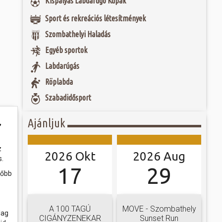
Kispályás Labdarúgó Kupák
 és szombat egy új valóság...
Jubileumi Év óta
Sport és rekreációs létesítmények
k fel Szombathely
ak, Európa egyik
ójában, egyben
ó mérkőzésén a
ülőhelyét. Római
Szombathelyi Haladás
ra. A találkozó
i értékekről hallva,
ett játékkal és
 vagy templomuk
Egyéb sportok
ani a lépést a
togatva...
yüttessel....
Labdarúgás
Röplabda
Szabadidősport
Ajánljuk
,
z
2026 Okt
2026 Aug
s.
17
29
sőbb
A 100 TAGÚ
MOVE - Szombathely
lag
CIGÁNYZENEKAR
Sunset Run