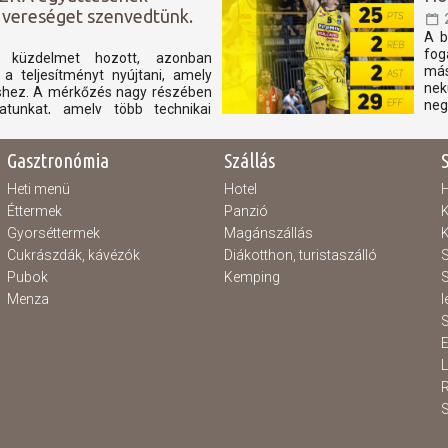
 vereséget szenvedtünk.
A b
fog
s küzdelmet hozott, azonban
más
 teljesítményt nyújtani, amely
nek
éshez. A mérkőzés nagy részében
neg
atunkat, amely több technikai
tt. Ezek a hibák különösen a...
Gasztronómia
Szállás
Heti menü
Hotel
H
Éttermek
Panzió
K
Gyorséttermek
Magánszállás
K
Cukrászdák, kávézók
Diákotthon, turistaszálló
S
Pubok
Kemping
S
Menza
l
S
E
S