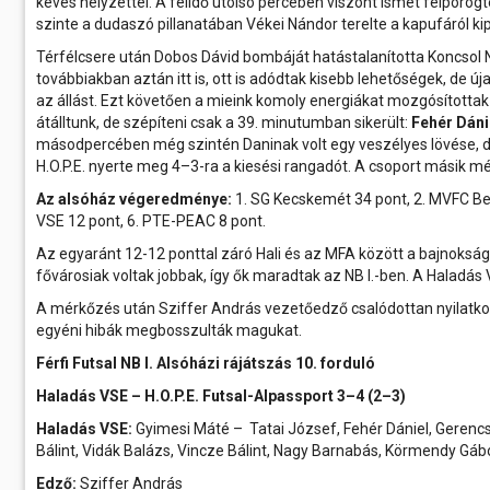
kevés helyzettel. A félidő utolsó percében viszont ismét felpörö
szinte a dudaszó pillanatában Vékei Nándor terelte a kapufáról kip
Térfélcsere után Dobos Dávid bombáját hatástalanította Koncsol N
továbbiakban aztán itt is, ott is adódtak kisebb lehetőségek, de ú
az állást. Ezt követően a mieink komoly energiákat mozgósítottak 
átálltunk, de szépíteni csak a 39. minutumban sikerült:
Fehér Dáni
másodpercében még szintén Daninak volt egy veszélyes lövése, de 
H.O.P.E. nyerte meg 4–3-ra a kiesési rangadót. A csoport másik
Az alsóház végeredménye:
1. SG Kecskemét 34 pont, 2. MVFC Beret
VSE 12 pont, 6. PTE-PEAC 8 pont.
Az egyaránt 12-12 ponttal záró Hali és az MFA között a bajnokság
fővárosiak voltak jobbak, így ők maradtak az NB I.-ben. A Haladás 
A mérkőzés után Sziffer András vezetőedző csalódottan nyilatko
egyéni hibák megbosszulták magukat.
Férfi Futsal NB I. Alsóházi rájátszás 10. forduló
Haladás VSE – H.O.P.E. Futsal-Alpassport 3–4 (2–3)
Haladás VSE:
Gyimesi Máté – Tatai József, Fehér Dániel, Gerencs
Bálint, Vidák Balázs, Vincze Bálint, Nagy Barnabás, Körmendy Gábo
Edző:
Sziffer András