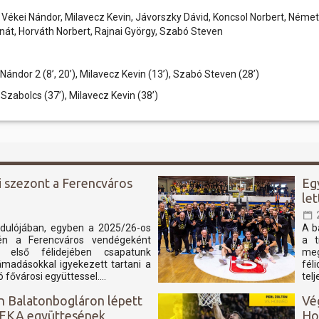
, Vékei Nándor, Milavecz Kevin, Jávorszky Dávid, Koncsol Norbert, Néme
át, Horváth Norbert, Rajnai György, Szabó Steven
ei Nándor 2 (8’, 20’), Milavecz Kevin (13’), Szabó Steven (28’)
 Szabolcs (37’), Milavecz Kevin (38’)
i szezont a Ferencváros
Eg
le
rdulójában, egyben a 2025/26-os
A b
sén a Ferencváros vendégeként
a t
ó első félidejében csapatunk
meg
ámadásokkal igyekezett tartani a
fél
 fővárosi együttessel....
tel
n Balatonbogláron lépett
Vé
 NEKA együttesének
Ho