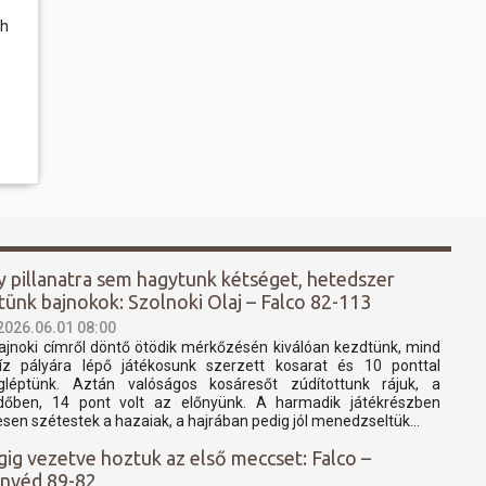
th
y pillanatra sem hagytunk kétséget, hetedszer
ttünk bajnokok: Szolnoki Olaj – Falco 82-113
2026.06.01 08:00
ajnoki címről döntő ötödik mérkőzésén kiválóan kezdtünk, mind
íz pályára lépő játékosunk szerzett kosarat és 10 ponttal
léptünk. Aztán valóságos kosáresőt zúdítottunk rájuk, a
időben, 14 pont volt az előnyünk. A harmadik játékrészben
jesen szétestek a hazaiak, a hajrában pedig jól menedzseltük...
gig vezetve hoztuk az első meccset: Falco –
nvéd 89-82