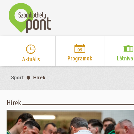
Programok
Látniva
Aktuális
Program naptár
Hírek
Neveze
Sport
Hírek
Top 10 
Szent Márton
Kispályás 
Programsorozat
Kispályás
Római 
Zene/Koncert
Kupák
nyomá
Hírek
Mozi
Sport és r
Szent 
létesítmé
nyomá
Színház/Tánc
Szombathe
Zsidó 
nyomá