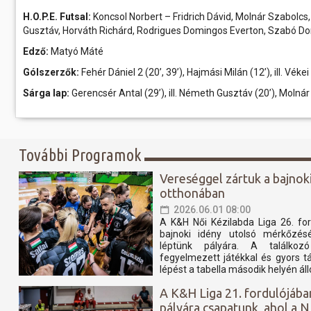
H.O.P.E. Futsal:
Koncsol Norbert – Fridrich Dávid, Molnár Szabolcs
Gusztáv, Horváth Richárd, Rodrigues Domingos Everton, Szabó Don
Edző:
Matyó Máté
Gólszerzők:
Fehér Dániel 2 (20’, 39’), Hajmási Milán (12’), ill. Vék
Sárga lap:
Gerencsér Antal (29’), ill. Németh Gusztáv (20’), Molnár
További Programok
Vereséggel zártuk a bajnok
otthonában
2026.06.01 08:00
A K&H Női Kézilabda Liga 26. fo
bajnoki idény utolsó mérkőzé
léptünk pályára. A találkoz
fegyelmezett játékkal és gyors t
lépést a tabella második helyén álló
A K&H Liga 21. fordulójába
pályára csapatunk, ahol a