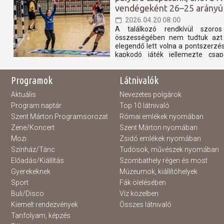
vendégeként 26–25 arányú
2026.04.20 08:00
A találkozó rendkívül szoro
összességében nem tudtuk azt a
elegendő lett volna a pontszerz
kapkodó játék jellemezte csap
hibához és eladott labdához vezete
Programok
Látnivalók
Aktuális
Nevezetes polgárok
Program naptár
Top 10 látnivaló
Szent Márton Programsorozat
Római emlékek nyomában
Zene/Koncert
Szent Márton nyomában
Mozi
Zsidó emlékek nyomában
Színház/Tánc
Tudósok, művészek nyomában
Előadás/Kiállítás
Szombathely régen és most
Gyerekeknek
Múzeumok, kiállítóhelyek
Sport
Fák ölelésében
Buli/Disco
Víz közelben
Kiemelt rendezvények
Összes látnivaló
Tanfolyam, képzés