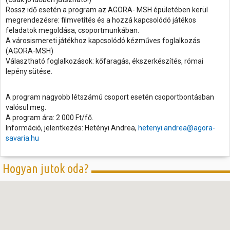
Rossz idő esetén a program az AGORA- MSH épületében kerül
megrendezésre: filmvetítés és a hozzá kapcsolódó játékos
feladatok megoldása, csoportmunkában.
A városismereti játékhoz kapcsolódó kézműves foglalkozás
(AGORA-MSH)
Választható foglalkozások: kőfaragás, ékszerkészítés, római
lepény sütése.
A program nagyobb létszámú csoport esetén csoportbontásban
valósul meg.
A program ára: 2 000 Ft/fő.
Információ, jelentkezés: Hetényi Andrea,
hetenyi.andrea@agora-
savaria.hu
Hogyan jutok oda?