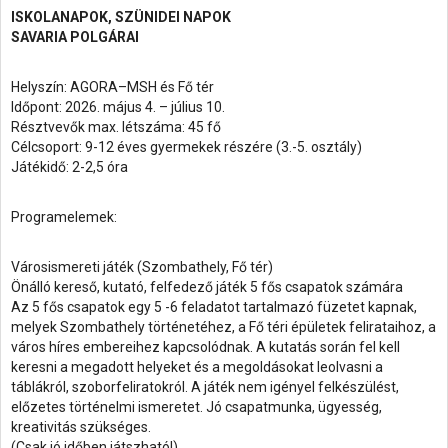
ISKOLANAPOK, SZÜNIDEI NAPOK
SAVARIA POLGÁRAI
Helyszín: AGORA–MSH és Fő tér
Időpont: 2026. május 4.
– július 10.
Résztvevők max. létszáma: 45 fő
Célcsoport: 9-12 éves gyermekek részére (3.-5. osztály)
Játékidő: 2-2,5 óra
Programelemek:
Városismereti játék (Szombathely, Fő tér)
Önálló kereső, kutató, felfedező játék 5 fős csapatok számára
Az 5 fős csapatok egy 5 -6 feladatot tartalmazó füzetet kapnak,
melyek Szombathely történetéhez, a Fő téri épületek felirataihoz, a
város híres embereihez kapcsolódnak. A kutatás során fel kell
keresni a megadott helyeket és a megoldásokat leolvasni a
táblákról, szoborfeliratokról. A játék nem igényel felkészülést,
előzetes történelmi ismeretet. Jó csapatmunka, ügyesség,
kreativitás szükséges.
(Csak jó időben játszható!)