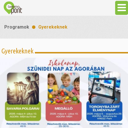
Aktuális
Programok
Gyerekeknek
Programok
Gyerekeknek
Látnivalók
Gasztronómia
Szállás
Sport
Szabadidő