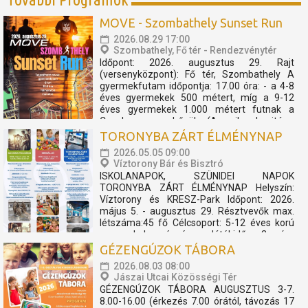
MOVE - Szombathely Sunset Run
2026.08.29 17:00
Szombathely, Fő tér - Rendezvénytér
Időpont: 2026. augusztus 29. Rajt
(versenyközpont): Fő tér, Szombathely A
gyermekfutam időpontja: 17.00 óra: - a 4-8
éves gyermekek 500 métert, míg a 9-12
éves gyermekek 1.000 métert futnak a
Cosplay szuperhősök (Amerika kapitány,
Thor, Pókember, Venom) műsorát, és a velük
TORONYBA ZÁRT ÉLMÉNYNAP
való közös bemelegítést követően....
2026.05.05 09:00
Víztorony Bár és Bisztró
ISKOLANAPOK, SZÜNIDEI NAPOK
TORONYBA ZÁRT ÉLMÉNYNAP Helyszín:
Víztorony és KRESZ-Park Időpont: 2026.
május 5. - augusztus 29. Résztvevők max.
létszáma:45 fő Célcsoport: 5-12 éves korú
gyermekek részére Játékidő: 2 óra
Programelemek: Toronylátogatás és KRESZ
GÉZENGÚZOK TÁBORA
Park A program keretében a csoportok
2026.08.03 08:00
részére...
Jászai Utcai Közösségi Tér
GÉZENGÚZOK TÁBORA AUGUSZTUS 3-7.
8.00-16.00 (érkezés 7.00 órától, távozás 17