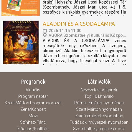
óráig) Helyszín: Jászai Utcai Közösségi Tér
(Szombathely, Jászai Mari utca 4.) 1.-5.
osztályos kisiskolás gyermekek részére Ha
szeretsz alkotni, barkácsolni és
kézműveskedni, akkor nálunk szuper heted
ALADDIN ÉS A CSODALÁMPA
lesz! A tábor minden...
2026.11.15 11:00
AGORA Szombathelyi Kulturális Központ
ALADDIN ÉS A CSODALÁMPA zenés
mesejáte?k egy re?szben A szegény,
álmodozó Aladdin beleszeret a gyönyörű
Jázmin hercegnőbe - a szultán lányába - és
elhatározza, hogy feleségül veszi. A Teve
tanácsára megszerzi a csodalámpát
amelyből előhívja a "Lámpa Szellemét", hogy
célja érdekében szembeszálljon a
Programok
Látnivalók
Nagyvezírrel...
Aktuális
Nevezetes polgárok
Program naptár
Top 10 látnivaló
Szent Márton Programsorozat
Római emlékek nyomában
Zene/Koncert
Szent Márton nyomában
Mozi
Zsidó emlékek nyomában
Színház/Tánc
Tudósok, művészek nyomában
Előadás/Kiállítás
Szombathely régen és most