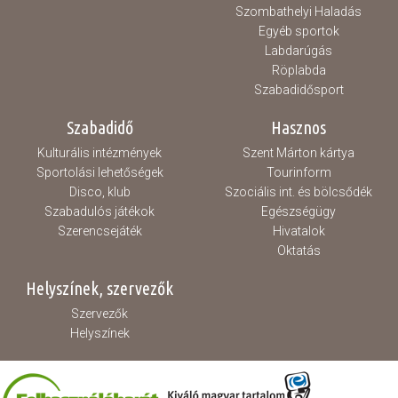
Szombathelyi Haladás
Egyéb sportok
Labdarúgás
Röplabda
Szabadidősport
Szabadidő
Hasznos
Kulturális intézmények
Szent Márton kártya
Sportolási lehetőségek
Tourinform
Disco, klub
Szociális int. és bölcsődék
Szabadulós játékok
Egészségügy
Szerencsejáték
Hivatalok
Oktatás
Helyszínek, szervezők
Szervezők
Helyszínek