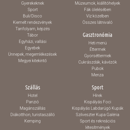
Gyerekeknek
Múzeumok, kiállítóhelyek
Sport
Fák ölelésében
Buli/Disco
Víz közelben
Kiemelt rendezvények
Összes látnivaló
Tanfolyam, képzés
Gasztronómia
Tábor
Egyházi, vallási
Heti menü
Egyebek
Éttermek
Ünnepek, megemlékezések
Gyorséttermek
Megyei kitekintő
Cukrászdák, kávézók
Pubok
Menza
Szállás
Sport
Hotel
Hírek
Panzió
Kispályás Foci
Magánszállás
Kispályás Labdarúgó Kupák
Diákotthon, turistaszálló
Szilveszter Kupa Galéria
Kemping
Sport és rekreációs
létesítmények