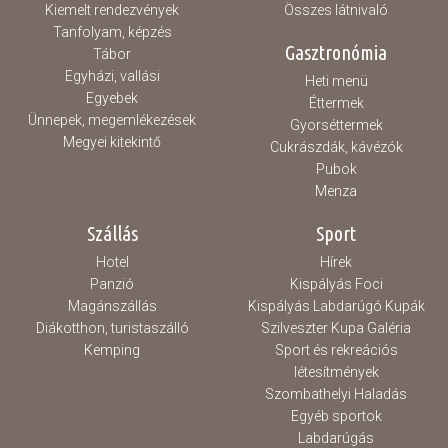
Kiemelt rendezvények
Összes látnivaló
Tanfolyam, képzés
Gasztronómia
Tábor
Egyházi, vallási
Heti menü
Egyebek
Éttermek
Ünnepek, megemlékezések
Gyorséttermek
Megyei kitekintő
Cukrászdák, kávézók
Pubok
Menza
Szállás
Sport
Hotel
Hírek
Panzió
Kispályás Foci
Magánszállás
Kispályás Labdarúgó Kupák
Diákotthon, turistaszálló
Szilveszter Kupa Galéria
Kemping
Sport és rekreációs
létesítmények
Szombathelyi Haladás
Egyéb sportok
Labdarúgás