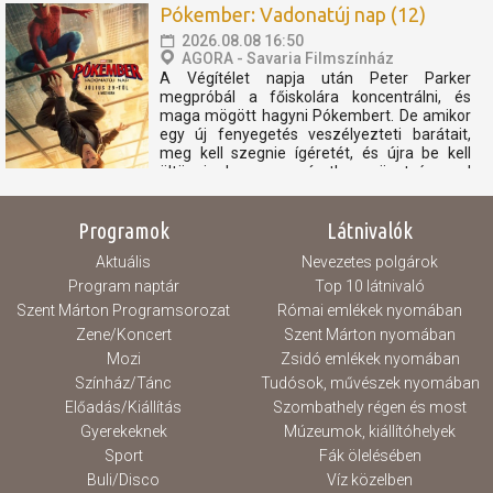
2.000 Ft Szent Márton kártyával 10%
Pókember: Vadonatúj nap (12)
kedvezmény. Pénztárnyitás...
2026.08.08 16:50
AGORA - Savaria Filmszínház
A Végítélet napja után Peter Parker
megpróbál a főiskolára koncentrálni, és
maga mögött hagyni Pókembert. De amikor
egy új fenyegetés veszélyezteti barátait,
meg kell szegnie ígéretét, és újra be kell
öltöznie, hogy egy váratlan szövetségessel
összefogva megvédje szeretteit. Helyár:
2.400 Ft Diákok,...
Programok
Látnivalók
Aktuális
Nevezetes polgárok
Program naptár
Top 10 látnivaló
Szent Márton Programsorozat
Római emlékek nyomában
Zene/Koncert
Szent Márton nyomában
Mozi
Zsidó emlékek nyomában
Színház/Tánc
Tudósok, művészek nyomában
Előadás/Kiállítás
Szombathely régen és most
Gyerekeknek
Múzeumok, kiállítóhelyek
Sport
Fák ölelésében
Buli/Disco
Víz közelben