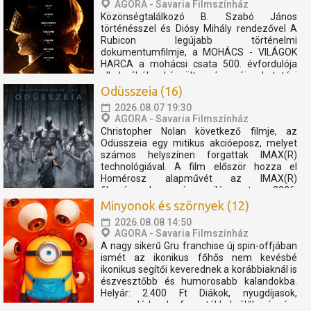
AGORA - Savaria Filmszínház
Közönségtalálkozó B. Szabó János
történésszel és Diósy Mihály rendezővel A
Rubicon legújabb történelmi
dokumentumfilmje, a MOHÁCS - VILÁGOK
HARCA a mohácsi csata 500. évfordulója
alkalmából készült, és új kutatási
eredményekre támaszkodva, nemzetközi
Odüsszeia (16)
történészek bevonásával mutatja be a
2026.08.07 19:30
magyar történelem...
AGORA - Savaria Filmszínház
Christopher Nolan következő filmje, az
Odüsszeia egy mitikus akcióeposz, melyet
számos helyszínen forgattak IMAX(R)
technológiával. A film először hozza el
Homérosz alapművét az IMAX(R)
filmvásznakra, és világszerte 2026.
júliusában kerül a mozikba. Az Odüsszeia
Minyonok és szörnyek (12)
főszereplői Matt Damon, Tom Holland,...
2026.08.08 14:50
AGORA - Savaria Filmszínház
A nagy sikerű Gru franchise új spin-offjában
ismét az ikonikus főhős nem kevésbé
ikonikus segítői keverednek a korábbiaknál is
észvesztőbb és humorosabb kalandokba.
Helyár: 2.400 Ft Diákok, nyugdíjasok,
nagycsaládosok, fogyatékkal élők részére