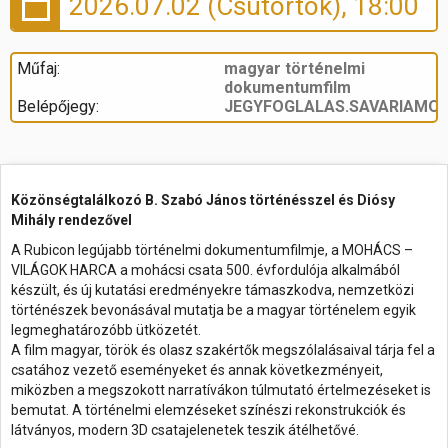
2026.07.02 (Csütörtök), 18:00
Műfaj:
magyar történelmi
dokumentumfilm
Belépőjegy:
JEGYFOGLALAS.SAVARIAMOZ
Közönségtalálkozó B. Szabó János történésszel és Diósy
Mihály rendezővel
A Rubicon legújabb történelmi dokumentumfilmje, a MOHÁCS –
VILÁGOK HARCA a mohácsi csata 500. évfordulója alkalmából
készült, és új kutatási eredményekre támaszkodva, nemzetközi
történészek bevonásával mutatja be a magyar történelem egyik
legmeghatározóbb ütközetét.
A film magyar, török és olasz szakértők megszólalásaival tárja fel a
csatához vezető eseményeket és annak következményeit,
miközben a megszokott narratívákon túlmutató értelmezéseket is
bemutat. A történelmi elemzéseket színészi rekonstrukciók és
látványos, modern 3D csatajelenetek teszik átélhetővé.