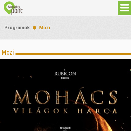
Aktuális
Programok
Mozi
Programok
Mozi
Látnivalók
Gasztronómia
Szállás
Sport
Szabadidő