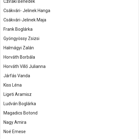
Cziráki Benedek
Csákvári- Jelinek Hanga
Csákvári-Jelinek Maja
Frank Boglárka
Gyöngyössy Zsizsi
Halmágyi Zalán
Horváth Borbála
Horváth Villő Julianna
Járfás Vanda
Kiss Léna
Ligeti Aramisz
Ludván Boglárka
Magadics Botond
Nagy Amira
Noé Emese