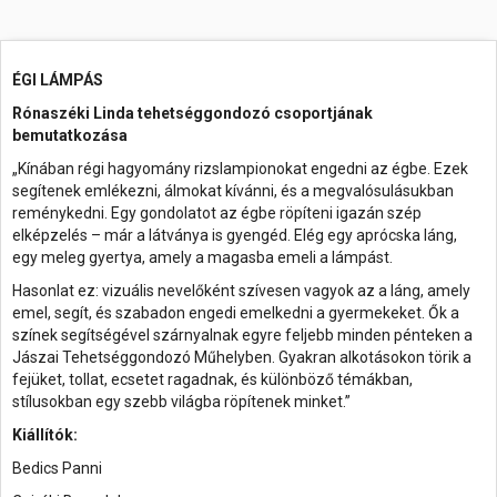
ÉGI LÁMPÁS
Rónaszéki Linda tehetséggondozó csoportjának
bemutatkozása
„Kínában régi hagyomány rizslampionokat engedni az égbe. Ezek
segítenek emlékezni, álmokat kívánni, és a megvalósulásukban
reménykedni. Egy gondolatot az égbe röpíteni igazán szép
elképzelés – már a látványa is gyengéd. Elég egy aprócska láng,
egy meleg gyertya, amely a magasba emeli a lámpást.
Hasonlat ez: vizuális nevelőként szívesen vagyok az a láng, amely
emel, segít, és szabadon engedi emelkedni a gyermekeket. Ők a
színek segítségével szárnyalnak egyre feljebb minden pénteken a
Jászai Tehetséggondozó Műhelyben. Gyakran alkotásokon törik a
fejüket, tollat, ecsetet ragadnak, és különböző témákban,
stílusokban egy szebb világba röpítenek minket.”
Kiállítók:
Bedics Panni