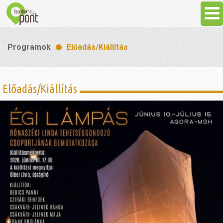
Aktuális
Programok
Előadás/Kiállítás
Programok
Előadás/Kiállítás
Látnivalók
Gasztronómia
Szállás
Sport
Szabadidő