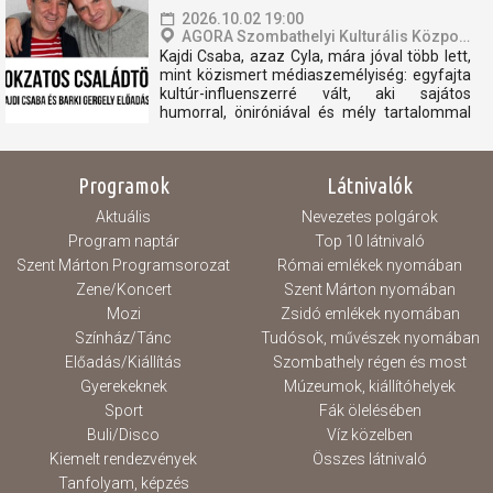
a fontosabb eseményeket, történéseket,...
2026.10.02 19:00
AGORA Szombathelyi Kulturális Központ
Kajdi Csaba, azaz Cyla, mára jóval több lett,
mint közismert médiaszemélyiség: egyfajta
kultúr-influenszerré vált, aki sajátos
humorral, öniróniával és mély tartalommal
vezeti be közönségét a művészet, a
történelem és az emberi sorsok világába.
Hét évvel ezelőtt találkozott Barki Gergely
Programok
Látnivalók
művészettörténésszel,...
Aktuális
Nevezetes polgárok
Program naptár
Top 10 látnivaló
Szent Márton Programsorozat
Római emlékek nyomában
Zene/Koncert
Szent Márton nyomában
Mozi
Zsidó emlékek nyomában
Színház/Tánc
Tudósok, művészek nyomában
Előadás/Kiállítás
Szombathely régen és most
Gyerekeknek
Múzeumok, kiállítóhelyek
Sport
Fák ölelésében
Buli/Disco
Víz közelben
Kiemelt rendezvények
Összes látnivaló
Tanfolyam, képzés