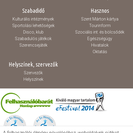
Szabadidő
Hasznos
Kulturális intézmények
Szent Márton kártya
Sportolási lehetőségek
Tourinform
Disco, klub
Szociális int. és bölcsődék
Szabadulós játékok
Egészségügy
Szerencsejáték
Hivatalok
Oktatás
Helyszínek, szervezők
Szervezők
Helyszínek
A felhasználói élmény növeléséhez, weboldalunk sütiket