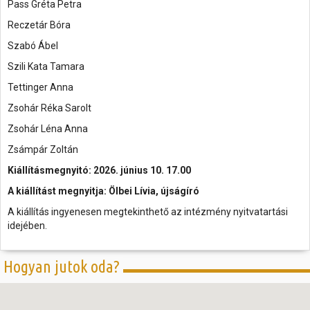
Pass Gréta Petra
Reczetár Bóra
Szabó Ábel
Szili Kata Tamara
Tettinger Anna
Zsohár Réka Sarolt
Zsohár Léna Anna
Zsámpár Zoltán
Kiállításmegnyitó: 2026. június 10. 17.00
A kiállítást megnyitja: Ölbei Lívia, újságíró
A kiállítás ingyenesen megtekinthető az intézmény nyitvatartási
idejében.
Hogyan jutok oda?