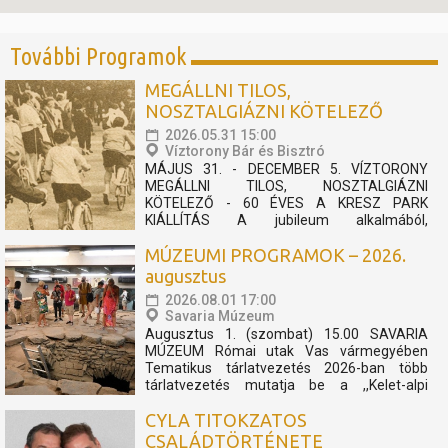
További Programok
MEGÁLLNI TILOS,
NOSZTALGIÁZNI KÖTELEZŐ
2026.05.31 15:00
Víztorony Bár és Bisztró
MÁJUS 31. - DECEMBER 5. VÍZTORONY
MEGÁLLNI TILOS, NOSZTALGIÁZNI
KÖTELEZŐ - 60 ÉVES A KRESZ PARK
KIÁLLÍTÁS A jubileum alkalmából,
felhívásunkra érkezett archív fotókból és
MÚZEUMI PROGRAMOK – 2026.
relikviákból nyílik kiállítás, mely megidézi a 60
éves KRESZ Park múltját. 1966-ban nyitotta
augusztus
meg kapuit városunk egyik ikonikus kedvelt...
2026.08.01 17:00
Savaria Múzeum
Augusztus 1. (szombat) 15.00 SAVARIA
MÚZEUM Római utak Vas vármegyében
Tematikus tárlatvezetés 2026-ban több
tárlatvezetés mutatja be a ,,Kelet-alpi
Borostyánkő út" történetét. A négy
CYLA TITOKZATOS
alkalomra tervezett sorozat a geológiai
előzményektől napjainkig villantja fel azokat
CSALÁDTÖRTÉNETE