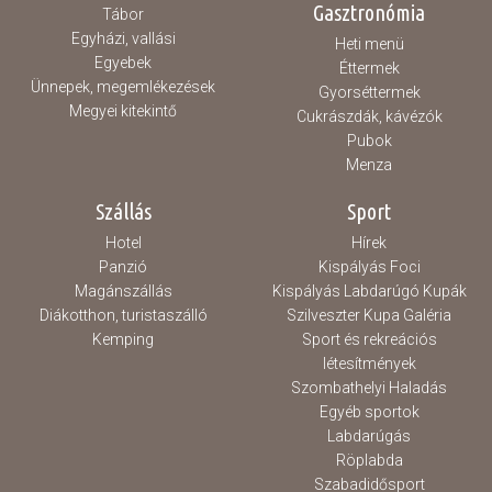
Gasztronómia
Tábor
Egyházi, vallási
Heti menü
Egyebek
Éttermek
Ünnepek, megemlékezések
Gyorséttermek
Megyei kitekintő
Cukrászdák, kávézók
Pubok
Menza
Szállás
Sport
Hotel
Hírek
Panzió
Kispályás Foci
Magánszállás
Kispályás Labdarúgó Kupák
Diákotthon, turistaszálló
Szilveszter Kupa Galéria
Kemping
Sport és rekreációs
létesítmények
Szombathelyi Haladás
Egyéb sportok
Labdarúgás
Röplabda
Szabadidősport