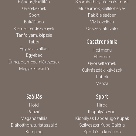
Előadás/Kiállítás
Szombathely régen és most
Gyerekeknek
Múzeumok, kiállítóhelyek
Sport
Fák ölelésében
Buli/Disco
Víz közelben
Kiemelt rendezvények
Összes látnivaló
Tanfolyam, képzés
Gasztronómia
Tábor
Egyházi, vallási
Heti menü
Egyebek
Éttermek
Ünnepek, megemlékezések
Gyorséttermek
Megyei kitekintő
Cukrászdák, kávézók
Pubok
Menza
Szállás
Sport
Hotel
Hírek
Panzió
Kispályás Foci
Magánszállás
Kispályás Labdarúgó Kupák
Diákotthon, turistaszálló
Szilveszter Kupa Galéria
Kemping
Sport és rekreációs