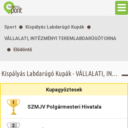
Aktuális
Sport
Kispályás Labdarúgó Kupák
Programok
VÁLLALATI, INTÉZMÉNYI TEREMLABDARÚGÓTORNA
Elődöntő
Látnivalók
Gasztronómia
Kispályás Labdarúgó Kupák - VÁLLALATI, INTÉZMÉNYI TEREMLABDARÚGÓTORNA - Elődöntő
Szállás
Kupagyőztesek
1
Sport
SZMJV Polgármesteri Hivatala
Szabadidő
2