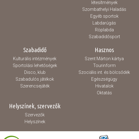
létesítmények
Szombathelyi Haladás
Egyéb sportok
Labdarúgás
Röplabda
Szabadidősport
Szabadidő
Hasznos
Kulturális intézmények
Szent Márton kártya
Sportolási lehetőségek
Tourinform
Disco, klub
Szociális int. és bölcsődék
Szabadulós játékok
Egészségügy
Szerencsejáték
Hivatalok
Oktatás
Helyszínek, szervezők
Szervezők
Helyszínek