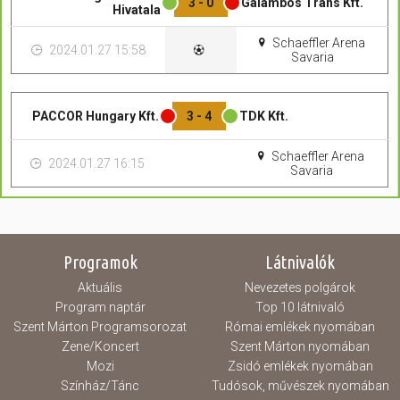
3 - 0
Galambos Trans Kft.
Hivatala
Schaeffler Arena
2024.01.27 15:58
Savaria
PACCOR Hungary Kft.
3 - 4
TDK Kft.
Schaeffler Arena
2024.01.27 16:15
Savaria
Programok
Látnivalók
Aktuális
Nevezetes polgárok
Program naptár
Top 10 látnivaló
Szent Márton Programsorozat
Római emlékek nyomában
Zene/Koncert
Szent Márton nyomában
Mozi
Zsidó emlékek nyomában
Színház/Tánc
Tudósok, művészek nyomában