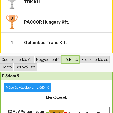
TDK Kft.
Hasznos
3
PACCOR Hungary Kft.
Galambos Trans Kft.
4
Elődöntő
Csoportmérkőzés
Negyeddöntő
Bronzmérkőzés
Döntő
Góllövő lista
Elődöntő
Másolás vágólapra : Elődöntő
Mérkőzések
SZMJV Polgármesteri