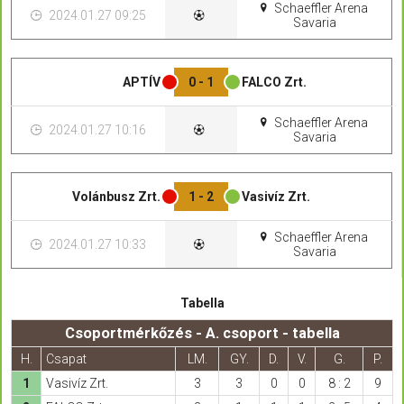
Schaeffler Arena
2024.01.27 09:25
Savaria
APTÍV
0 - 1
FALCO Zrt.
Schaeffler Arena
2024.01.27 10:16
Savaria
Volánbusz Zrt.
1 - 2
Vasivíz Zrt.
Schaeffler Arena
2024.01.27 10:33
Savaria
Tabella
Csoportmérkőzés - A. csoport - tabella
H.
Csapat
LM.
GY.
D.
V.
G.
P.
1
Vasivíz Zrt.
3
3
0
0
8 : 2
9