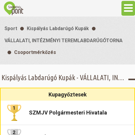
Aktuális
Sport
Kispályás Labdarúgó Kupák
Programok
VÁLLALATI, INTÉZMÉNYI TEREMLABDARÚGÓTORNA
Csoportmérkőzés
Látnivalók
Gasztronómia
Kispályás Labdarúgó Kupák - VÁLLALATI, INTÉZMÉNYI TEREMLABDARÚGÓTORNA - Csoportmérkőzés
Szállás
Kupagyőztesek
1
Sport
SZMJV Polgármesteri Hivatala
Szabadidő
2