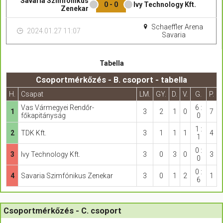
Savaria Szimfónikus
0 - 0
Ivy Technology Kft.
Zenekar
Schaeffler Arena
2024.01.27 11:07
Savaria
Tabella
Csoportmérkőzés - B. csoport - tabella
H.
Csapat
LM.
GY.
D.
V.
G.
P.
Vas Vármegyei Rendőr-
6 :
1
3
2
1
0
7
főkapitányság
0
1 :
2
TDK Kft.
3
1
1
1
4
1
0 :
3
Ivy Technology Kft.
3
0
3
0
3
0
0 :
4
Savaria Szimfónikus Zenekar
3
0
1
2
1
6
Csoportmérkőzés - C. csoport