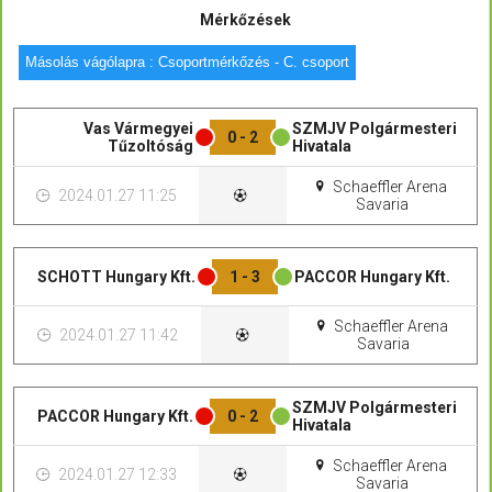
Mérkőzések
Másolás vágólapra : Csoportmérkőzés - C. csoport
Vas Vármegyei
SZMJV Polgármesteri
0 - 2
Tűzoltóság
Hivatala
Schaeffler Arena
2024.01.27 11:25
Savaria
SCHOTT Hungary Kft.
1 - 3
PACCOR Hungary Kft.
Schaeffler Arena
2024.01.27 11:42
Savaria
SZMJV Polgármesteri
PACCOR Hungary Kft.
0 - 2
Hivatala
Schaeffler Arena
2024.01.27 12:33
Savaria