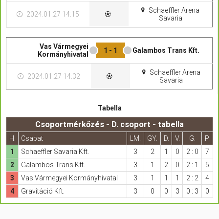
Schaeffler Arena
2024.01.27 14:15
Savaria
Vas Vármegyei
1 - 1
Galambos Trans Kft.
Kormányhivatal
Schaeffler Arena
2024.01.27 14:32
Savaria
Tabella
Csoportmérkőzés - D. csoport - tabella
H.
Csapat
LM.
GY.
D.
V.
G.
P.
1
Schaeffler Savaria Kft.
3
2
1
0
2 : 0
7
2
Galambos Trans Kft.
3
1
2
0
2 : 1
5
3
Vas Vármegyei Kormányhivatal
3
1
1
1
2 : 2
4
4
Gravitáció Kft.
3
0
0
3
0 : 3
0