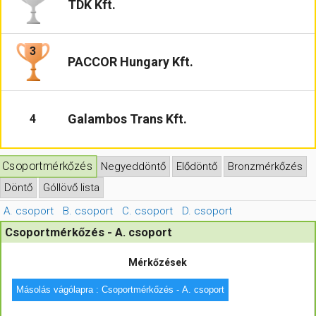
TDK Kft.
Hasznos
3
PACCOR Hungary Kft.
Galambos Trans Kft.
4
Csoportmérkőzés
Negyeddöntő
Elődöntő
Bronzmérkőzés
Döntő
Góllövő lista
A. csoport
B. csoport
C. csoport
D. csoport
Csoportmérkőzés - A. csoport
Mérkőzések
Másolás vágólapra : Csoportmérkőzés - A. csoport