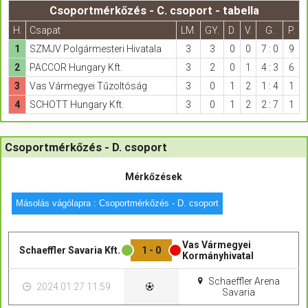
Csoportmérkőzés - C. csoport - tabella
H.
Csapat
LM.
GY.
D.
V.
G.
P.
1
SZMJV Polgármesteri Hivatala
3
3
0
0
7 : 0
9
2
PACCOR Hungary Kft.
3
2
0
1
4 : 3
6
3
Vas Vármegyei Tűzoltóság
3
0
1
2
1 : 4
1
4
SCHOTT Hungary Kft.
3
0
1
2
2 : 7
1
Csoportmérkőzés - D. csoport
Mérkőzések
Másolás vágólapra : Csoportmérkőzés - D. csoport
Vas Vármegyei
Schaeffler Savaria Kft.
1 - 0
Kormányhivatal
Schaeffler Arena
2024.01.27 11:59
Savaria