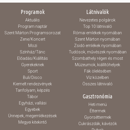
Programok
Látnivalók
Aktuális
Nevezetes polgárok
Program naptár
Top 10 látnivaló
Szent Márton Programsorozat
Római emlékek nyomában
Zene/Koncert
Szent Márton nyomában
Mozi
Zsidó emlékek nyomában
Színház/Tánc
Tudósok, művészek nyomában
Előadás/Kiállítás
Szombathely régen és most
Gyerekeknek
Múzeumok, kiállítóhelyek
Sport
Fák ölelésében
Buli/Disco
Víz közelben
Kiemelt rendezvények
Összes látnivaló
Tanfolyam, képzés
Gasztronómia
Tábor
Egyházi, vallási
Heti menü
Egyebek
Éttermek
Ünnepek, megemlékezések
Gyorséttermek
Megyei kitekintő
Cukrászdák, kávézók