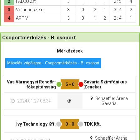
2
FALCO Zrt.
3
1
1
1
2 : 5
4
3
Volánbusz Zrt.
3
0
2
1
3 : 4
2
4
APTÍV
3
0
1
2
2 : 4
1
Csoportmérkőzés - B. csoport
Mérkőzések
Másolás vágólapra : Csoportmérkőzés - B. csoport
Vas Vármegyei Rendőr-
Savaria Szimfónikus
5 - 0
főkapitányság
Zenekar
Schaeffler Arena
2024.01.27 08:34
Savaria
Ivy Technology Kft.
0 - 0
TDK Kft.
Schaeffler Arena