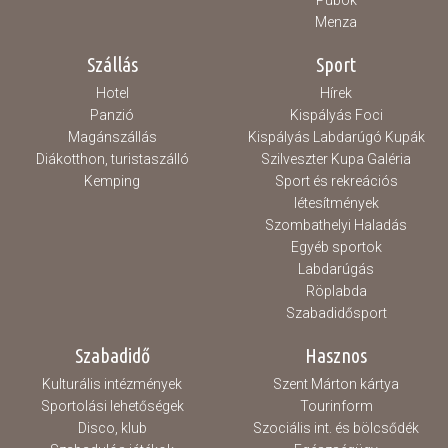
Pubok
Menza
Szállás
Sport
Hotel
Hírek
Panzió
Kispályás Foci
Magánszállás
Kispályás Labdarúgó Kupák
Diákotthon, turistaszálló
Szilveszter Kupa Galéria
Kemping
Sport és rekreációs
létesítmények
Szombathelyi Haladás
Egyéb sportok
Labdarúgás
Röplabda
Szabadidősport
Szabadidő
Hasznos
Kulturális intézmények
Szent Márton kártya
Sportolási lehetőségek
Tourinform
Disco, klub
Szociális int. és bölcsődék