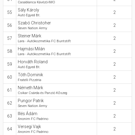
Casablanca Kávézó-IMO
Sály Károly
55
2
Autó Egyed Bt.
Szabó Christoher
56
2
Seven Nation Army
Steiner Márk
57
2
Lara - Autókozmetika FC Buntstift
Hajmási Milán
58
2
Lara - Autókozmetika FC Buntstift
Horváth Roland
59
2
Autó Egyed Bt.
Tóth Dominik
60
2
Fratelli Pizzéria
Németh Márk
61
2
Csikar Csárda és Panzió Kőszeg
Pungor Patrik
62
2
Seven Nation Army
Illés Ádám
63
2
Anonim FC Padrino
Versegi Vajk
64
2
Anonim FC Padrino