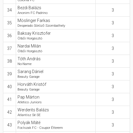
Colonia FC
Bezdi Balázs
34
3
Anonim FC Padrino
Möslinger Farkas
35
3
Desperado Söröző Szombathely
Baksay Krisztofer
36
3
Ölbői Horgásztó
Nardai Milán
37
3
Ölbői Horgásztó
Tóth András
38
3
No-Name
Sarang Dániel
39
3
Beauty Garage
Horváth Kristóf
40
3
Beauty Garage
Pap Márton
41
3
Atletico Juniors
Werderits Balázs
42
3
Atlantisz Sé SE
Polyák Máté
43
3
FocIszak FC - Csupor Étterem