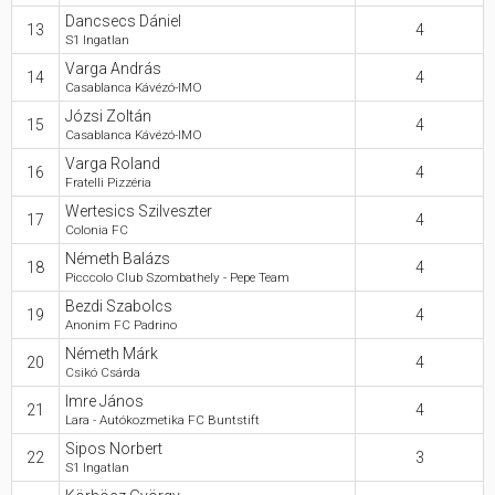
Dancsecs Dániel
13
4
S1 Ingatlan
Varga András
14
4
Casablanca Kávézó-IMO
Józsi Zoltán
15
4
Casablanca Kávézó-IMO
Varga Roland
16
4
Fratelli Pizzéria
Wertesics Szilveszter
17
4
Colonia FC
Németh Balázs
18
4
Picccolo Club Szombathely - Pepe Team
Bezdi Szabolcs
19
4
Anonim FC Padrino
Németh Márk
20
4
Csikó Csárda
Imre János
21
4
Lara - Autókozmetika FC Buntstift
Sipos Norbert
22
3
S1 Ingatlan