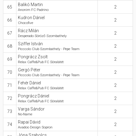
Balikó Martin
65
2
Anonim FC Padrino
Kudron Dániel
66
2
Chocofive
Rácz Milán
67
2
Desperado Söröző Szombathely
Sziffer István
68
2
Picccolo Club Szombathely - Pepe Team
Pongrácz Zsolt
69
2
Relax Caffe&Pub FC Söralátét
Gergó Péter
70
2
Picccolo Club Szombathely - Pepe Team
Fehér Dániel
71
2
Relax Caffe&Pub FC Söralátét
Pongrácz Dániel
72
2
Relax Caffe&Pub FC Söralátét
Varga Sándor
73
2
No-Name
Rapai Dávid
74
2
Avadoo Design Sopron
Jóna Szabolcs