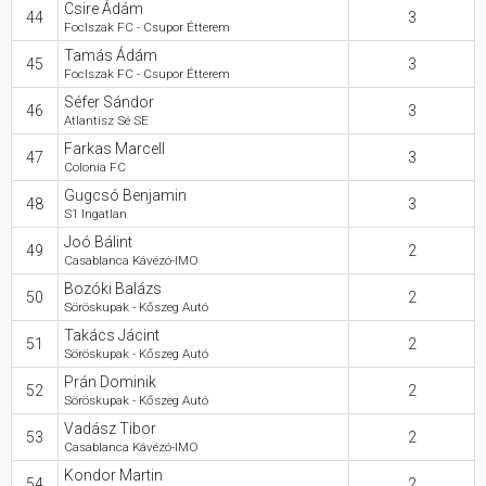
Csire Ádám
44
3
FocIszak FC - Csupor Étterem
Tamás Ádám
45
3
FocIszak FC - Csupor Étterem
Séfer Sándor
46
3
Atlantisz Sé SE
Farkas Marcell
47
3
Colonia FC
Gugcsó Benjamin
48
3
S1 Ingatlan
Joó Bálint
49
2
Casablanca Kávézó-IMO
Bozóki Balázs
50
2
Söröskupak - Kőszeg Autó
Takács Jácint
51
2
Söröskupak - Kőszeg Autó
Prán Dominik
52
2
Söröskupak - Kőszeg Autó
Vadász Tibor
53
2
Casablanca Kávézó-IMO
Kondor Martin
54
2