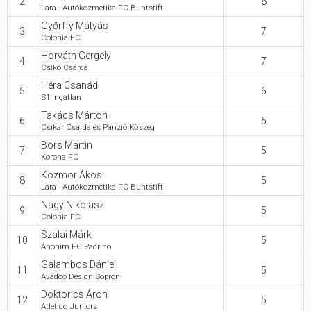
2
8
Lara - Autókozmetika FC Buntstift
Győrffy Mátyás
Hasznos
3
7
Colonia FC
Horváth Gergely
4
7
Csikó Csárda
Héra Csanád
5
6
S1 Ingatlan
Takács Márton
6
6
Csikar Csárda és Panzió Kőszeg
Bors Martin
7
5
Korona FC
Kozmor Ákos
8
5
Lara - Autókozmetika FC Buntstift
Nagy Nikolasz
9
5
Colonia FC
Szalai Márk
10
5
Anonim FC Padrino
Galambos Dániel
11
5
Avadoo Design Sopron
Doktorics Áron
12
5
Atletico Juniors