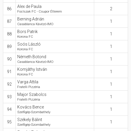
Alex de Paula
86
2
FocIszak FC - Csupor Étterem
Berning Adrián
87
1
Casablanca Kávézó-IMO
Bors Patrik
88
1
Korona FC
Soós László
89
1
Korona FC
Németh Botond
90
1
Casablanca Kávézó-IMO
Komjáthy István
91
1
Korona FC
Varga Attila
92
1
Fratelli Pizzéria
Major Szabolcs
93
1
Fratelli Pizzéria
Kovács Bence
94
1
Szelfigép-Szombathely
Székely Bálint
95
1
Szelfigép-Szombathely