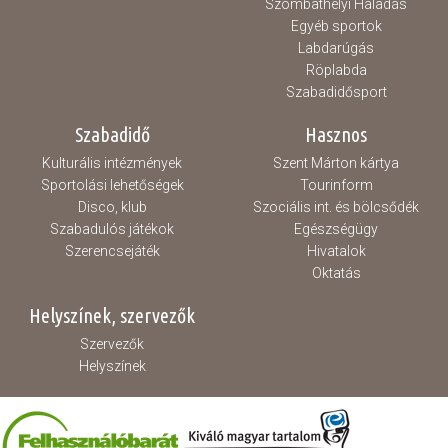
Szombathelyi Haladás
Egyéb sportok
Labdarúgás
Röplabda
Szabadidősport
Szabadidő
Hasznos
Kulturális intézmények
Szent Márton kártya
Sportolási lehetőségek
Tourinform
Disco, klub
Szociális int. és bölcsődék
Szabadulós játékok
Egészségügy
Szerencsejáték
Hivatalok
Oktatás
Helyszínek, szervezők
Szervezők
Helyszínek