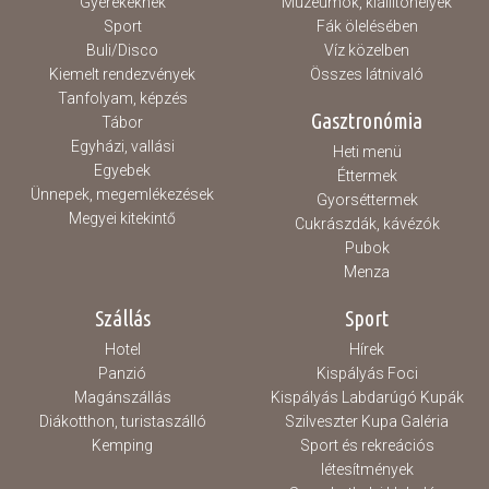
Gyerekeknek
Múzeumok, kiállítóhelyek
Sport
Fák ölelésében
Buli/Disco
Víz közelben
Kiemelt rendezvények
Összes látnivaló
Tanfolyam, képzés
Gasztronómia
Tábor
Egyházi, vallási
Heti menü
Egyebek
Éttermek
Ünnepek, megemlékezések
Gyorséttermek
Megyei kitekintő
Cukrászdák, kávézók
Pubok
Menza
Szállás
Sport
Hotel
Hírek
Panzió
Kispályás Foci
Magánszállás
Kispályás Labdarúgó Kupák
Diákotthon, turistaszálló
Szilveszter Kupa Galéria
Kemping
Sport és rekreációs
létesítmények