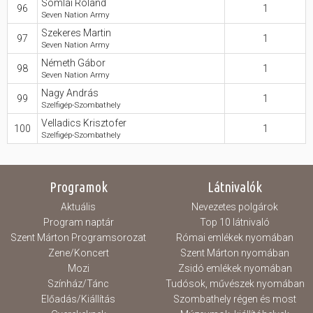
Somlai Roland
96
1
Seven Nation Army
Szekeres Martin
97
1
Seven Nation Army
Németh Gábor
98
1
Seven Nation Army
Nagy András
99
1
Szelfigép-Szombathely
Velladics Krisztofer
100
1
Szelfigép-Szombathely
Programok
Látnivalók
Aktuális
Nevezetes polgárok
Program naptár
Top 10 látnivaló
Szent Márton Programsorozat
Római emlékek nyomában
Zene/Koncert
Szent Márton nyomában
Mozi
Zsidó emlékek nyomában
Színház/Tánc
Tudósok, művészek nyomában
Előadás/Kiállítás
Szombathely régen és most