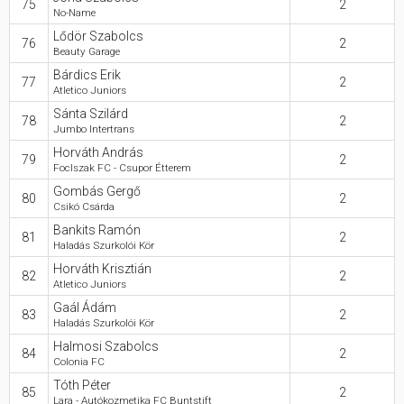
75
2
No-Name
Lődör Szabolcs
76
2
Beauty Garage
Bárdics Erik
77
2
Atletico Juniors
Sánta Szilárd
78
2
Jumbo Intertrans
Horváth András
79
2
FocIszak FC - Csupor Étterem
Gombás Gergő
80
2
Csikó Csárda
Bankits Ramón
81
2
Haladás Szurkolói Kör
Horváth Krisztián
82
2
Atletico Juniors
Gaál Ádám
83
2
Haladás Szurkolói Kör
Halmosi Szabolcs
84
2
Colonia FC
Tóth Péter
85
2
Lara - Autókozmetika FC Buntstift