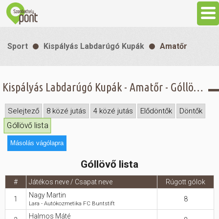
Aktuális
Sport
Kispályás Labdarúgó Kupák
Amatőr
Programok
Kispályás Labdarúgó Kupák - Amatőr - Góllövő lista
Látnivalók
Selejtező
8 közé jutás
4 közé jutás
Elődöntők
Döntők
Gasztronómia
Góllövő lista
Másolás vágólapra
Szállás
Góllövő lista
Sport
#
Játékos neve / Csapat neve
Rúgott gólok
Nagy Martin
1
8
Lara - Autókozmetika FC Buntstift
Szabadidő
Halmos Máté