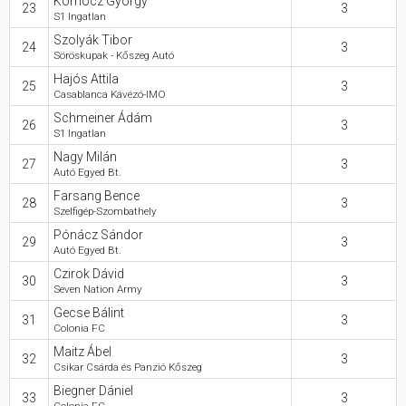
Körhöcz György
23
3
S1 Ingatlan
Szolyák Tibor
24
3
Söröskupak - Kőszeg Autó
Hajós Attila
25
3
Casablanca Kávézó-IMO
Schmeiner Ádám
26
3
S1 Ingatlan
Nagy Milán
27
3
Autó Egyed Bt.
Farsang Bence
28
3
Szelfigép-Szombathely
Pónácz Sándor
29
3
Autó Egyed Bt.
Czirok Dávid
30
3
Seven Nation Army
Gecse Bálint
31
3
Colonia FC
Maitz Ábel
32
3
Csikar Csárda és Panzió Kőszeg
Biegner Dániel
33
3