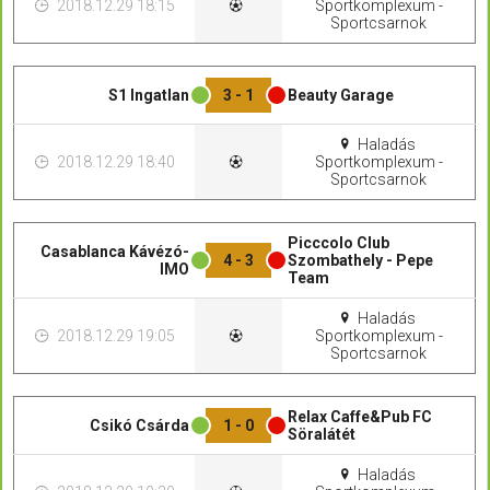
2018.12.29 18:15
Sportkomplexum -
Sportcsarnok
S1 Ingatlan
3 - 1
Beauty Garage
Haladás
2018.12.29 18:40
Sportkomplexum -
Sportcsarnok
Picccolo Club
Casablanca Kávézó-
4 - 3
Szombathely - Pepe
IMO
Team
Haladás
2018.12.29 19:05
Sportkomplexum -
Sportcsarnok
Relax Caffe&Pub FC
Csikó Csárda
1 - 0
Söralátét
Haladás