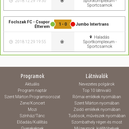
2018.12.29 19:30
Sportkomplexum -
Sportcsarnok
FocIszak FC - Csupor
1 - 0
Jumbo Intertrans
Étterem
Haladás
2018.12.29 19:55
Sportkomplexum -
Sportcsarnok
Programok
Látnivalók
Aktuális
Nevezetes polgárok
Program naptár
Top 10 látnivaló
Szent Márton Programsorozat
Római emlékek nyomában
Zene/Koncert
Szent Márton nyomában
Mozi
Zsidó emlékek nyomában
Színház/Tánc
Tudósok, művészek nyomában
Előadás/Kiállítás
Szombathely régen és most
Gyerekeknek
Múzeumok, kiállítóhelyek