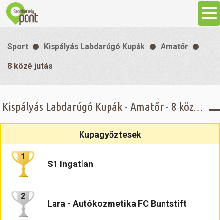
Aktuális
Sport
Kispályás Labdarúgó Kupák
Amatőr
Programok
8 közé jutás
Látnivalók
Kispályás Labdarúgó Kupák - Amatőr - 8 közé jutás
Gasztronómia
Kupagyőztesek
Szállás
1
S1 Ingatlan
Sport
2
Lara - Autókozmetika FC Buntstift
Szabadidő