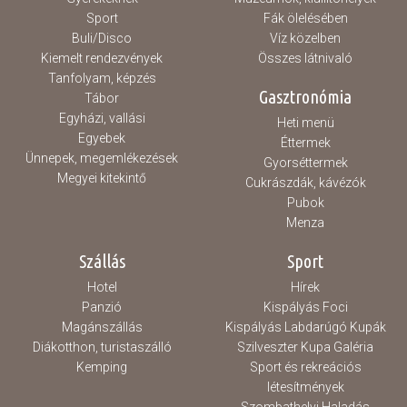
Sport
Fák ölelésében
Buli/Disco
Víz közelben
Kiemelt rendezvények
Összes látnivaló
Tanfolyam, képzés
Gasztronómia
Tábor
Egyházi, vallási
Heti menü
Egyebek
Éttermek
Ünnepek, megemlékezések
Gyorséttermek
Megyei kitekintő
Cukrászdák, kávézók
Pubok
Menza
Szállás
Sport
Hotel
Hírek
Panzió
Kispályás Foci
Magánszállás
Kispályás Labdarúgó Kupák
Diákotthon, turistaszálló
Szilveszter Kupa Galéria
Kemping
Sport és rekreációs
létesítmények