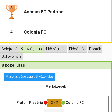
3
Hasznos
Anonim FC Padrino
Colonia FC
4
8 közé jutás
Selejtező
4 közé jutás
Elődöntők
Döntők
Góllövő lista
8 közé jutás
Másolás vágólapra : 8 közé jutás
Mérkőzések
Fratelli Pizzéria
2 - 7
Colonia FC