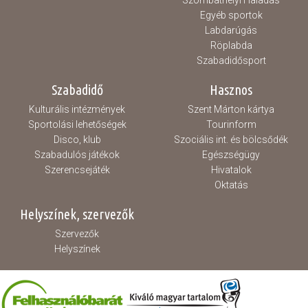
Szombathelyi Haladás
Egyéb sportok
Labdarúgás
Röplabda
Szabadidősport
Szabadidő
Hasznos
Kulturális intézmények
Szent Márton kártya
Sportolási lehetőségek
Tourinform
Disco, klub
Szociális int. és bölcsődék
Szabadulós játékok
Egészségügy
Szerencsejáték
Hivatalok
Oktatás
Helyszínek, szervezők
Szervezők
Helyszínek