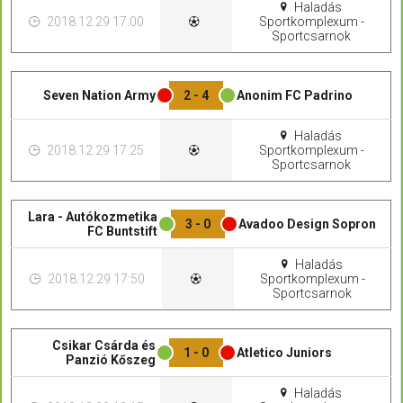
Haladás
2018.12.29 17:00
Sportkomplexum -
Sportcsarnok
Seven Nation Army
2 - 4
Anonim FC Padrino
Haladás
2018.12.29 17:25
Sportkomplexum -
Sportcsarnok
Lara - Autókozmetika
3 - 0
Avadoo Design Sopron
FC Buntstift
Haladás
2018.12.29 17:50
Sportkomplexum -
Sportcsarnok
Csikar Csárda és
1 - 0
Atletico Juniors
Panzió Kőszeg
Haladás