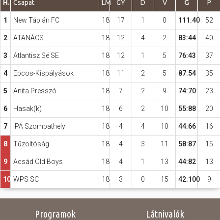
H.
Csapat
LM
GY
D
V
G
P
1
New Táplán FC
18
17
1
0
111:40
52
Hasznos
2
ATANÁCS
18
12
4
2
83:44
40
3
Atlantisz Sé SE
18
12
1
5
76:43
37
4
Epcos-Kispályások
18
11
2
5
87:54
35
5
Anita Presszó
18
7
2
9
74:70
23
6
Hasak(k)
18
6
2
10
55:88
20
7
IPA Szombathely
18
4
4
10
44:66
16
8
Tűzoltóság
18
4
3
11
58:87
15
9
Acsád Old Boys
18
4
1
13
44:82
13
10
WPS SC
18
3
0
15
42:100
9
Programok
Látnivalók