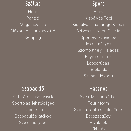
Szállás
Sport
Hotel
Hírek
Panzió
Kispályás Foci
Magánszállás
Kispályás Labdarúgó Kupák
Diákotthon, turistaszálló
Szilveszter Kupa Galéria
Kemping
Sport és rekreációs
létesítmények
Szombathelyi Haladás
Egyéb sportok
Labdarúgás
Röplabda
Szabadidősport
Szabadidő
Hasznos
Kulturális intézmények
Szent Márton kártya
Sportolási lehetőségek
Tourinform
Disco, klub
Szociális int. és bölcsődék
Szabadulós játékok
Egészségügy
Szerencsejáték
Hivatalok
Oktatás