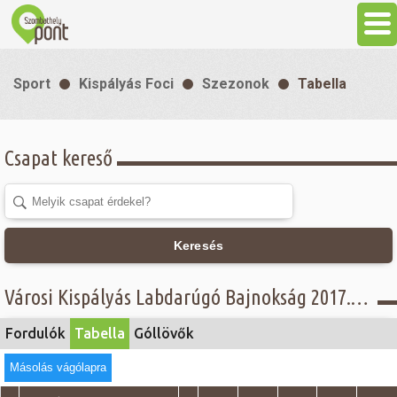
Aktuális
Sport
Kispályás Foci
Szezonok
Tabella
Programok
Csapat kereső
Látnivalók
Gasztronómia
Keresés
Szállás
Városi Kispályás Labdarúgó Bajnokság 2017. - Tabella - III. B. osztály
Sport
Fordulók
Tabella
Góllövők
Másolás vágólapra
Szabadidő