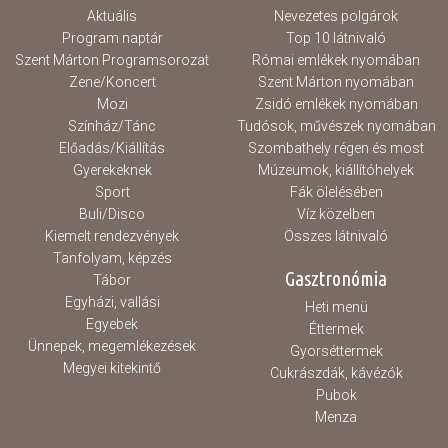
Aktuális
Nevezetes polgárok
Program naptár
Top 10 látnivaló
Szent Márton Programsorozat
Római emlékek nyomában
Zene/Koncert
Szent Márton nyomában
Mozi
Zsidó emlékek nyomában
Színház/Tánc
Tudósok, művészek nyomában
Előadás/Kiállítás
Szombathely régen és most
Gyerekeknek
Múzeumok, kiállítóhelyek
Sport
Fák ölelésében
Buli/Disco
Víz közelben
Kiemelt rendezvények
Összes látnivaló
Tanfolyam, képzés
Gasztronómia
Tábor
Egyházi, vallási
Heti menü
Egyebek
Éttermek
Ünnepek, megemlékezések
Gyorséttermek
Megyei kitekintő
Cukrászdák, kávézók
Pubok
Menza