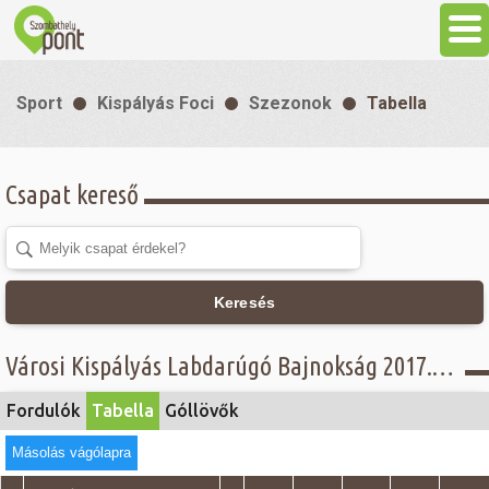
Aktuális
Sport
Kispályás Foci
Szezonok
Tabella
Programok
Csapat kereső
Látnivalók
Gasztronómia
Keresés
Szállás
Városi Kispályás Labdarúgó Bajnokság 2017. - Tabella - III. A. osztály
Sport
Fordulók
Tabella
Góllövők
Másolás vágólapra
Szabadidő