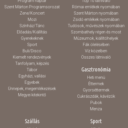
Program naptár
Top 10 látnivaló
Szent Márton Programsorozat
Római emlékek nyomában
Zene/Koncert
Szent Márton nyomában
Mozi
Zsidó emlékek nyomában
Színház/Tánc
Tudósok, művészek nyomában
Előadás/Kiállítás
Szombathely régen és most
Gyerekeknek
Múzeumok, kiállítóhelyek
Sport
Fák ölelésében
Buli/Disco
Víz közelben
Kiemelt rendezvények
Összes látnivaló
Tanfolyam, képzés
Gasztronómia
Tábor
Egyházi, vallási
Heti menü
Egyebek
Éttermek
Ünnepek, megemlékezések
Gyorséttermek
Megyei kitekintő
Cukrászdák, kávézók
Pubok
Menza
Szállás
Sport