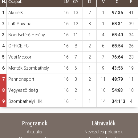
H.
Csapat
LM
GY
D
V
G
P
1
Akmé Kft.
16
13
2
1
97:36
41
Hasznos
2
LuK Savaria
16
12
3
1
68:31
39
3
Boci Betérő Herény
16
11
1
4
68:40
34
4
OFFICE FC
16
8
2
6
68:54
26
5
Vasi Meteor
16
7
2
7
76:64
23
6
Mentők Szombathely
16
6
1
9
43:56
19
7
Pannonsport
16
3
2
11
48:79
11
8
Vegyeszöldség
16
2
4
10
54:83
10
9
Szombathelyi HIK
16
1
1
14
34:113
4
Programok
Látnivalók
Aktuális
Nevezetes polgárok