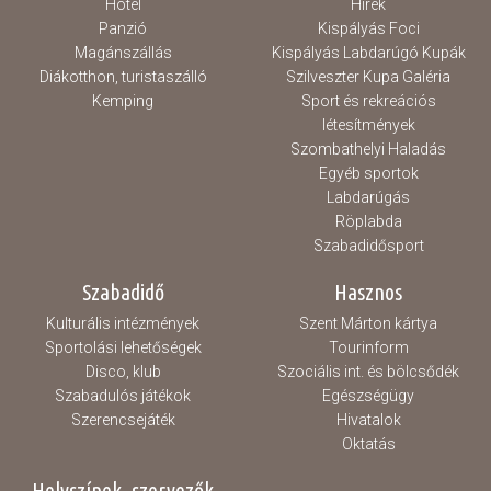
Hotel
Hírek
Panzió
Kispályás Foci
Magánszállás
Kispályás Labdarúgó Kupák
Diákotthon, turistaszálló
Szilveszter Kupa Galéria
Kemping
Sport és rekreációs
létesítmények
Szombathelyi Haladás
Egyéb sportok
Labdarúgás
Röplabda
Szabadidősport
Szabadidő
Hasznos
Kulturális intézmények
Szent Márton kártya
Sportolási lehetőségek
Tourinform
Disco, klub
Szociális int. és bölcsődék
Szabadulós játékok
Egészségügy
Szerencsejáték
Hivatalok
Oktatás
Helyszínek, szervezők