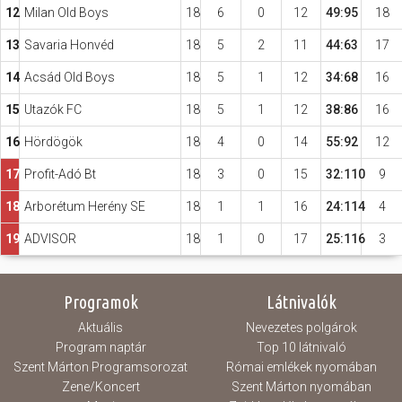
12
Milan Old Boys
18
6
0
12
49:95
18
13
Savaria Honvéd
18
5
2
11
44:63
17
14
Acsád Old Boys
18
5
1
12
34:68
16
15
Utazók FC
18
5
1
12
38:86
16
16
Hördögök
18
4
0
14
55:92
12
17
Profit-Adó Bt
18
3
0
15
32:110
9
18
Arborétum Herény SE
18
1
1
16
24:114
4
19
ADVISOR
18
1
0
17
25:116
3
Programok
Látnivalók
Aktuális
Nevezetes polgárok
Program naptár
Top 10 látnivaló
Szent Márton Programsorozat
Római emlékek nyomában
Zene/Koncert
Szent Márton nyomában