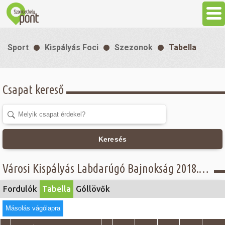
Aktuális
Sport
Kispályás Foci
Szezonok
Tabella
Programok
Csapat kereső
Látnivalók
Gasztronómia
Keresés
Szállás
Városi Kispályás Labdarúgó Bajnokság 2018. - Tabella - Concordia Üzemanyagkutak Kft. - Öregfiúk osztály
Sport
Fordulók
Tabella
Góllövők
Másolás vágólapra
Szabadidő