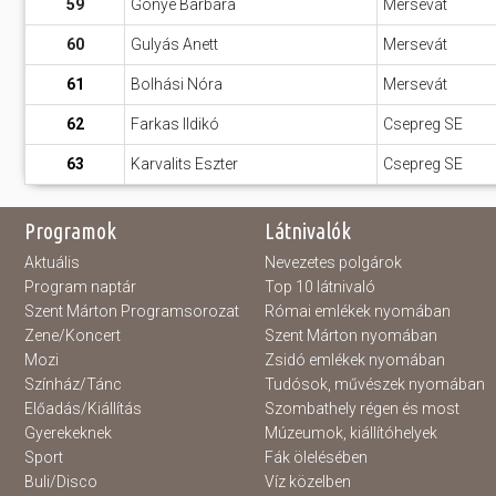
59
Gönye Barbara
Mersevát
60
Gulyás Anett
Mersevát
61
Bolhási Nóra
Mersevát
62
Farkas Ildikó
Csepreg SE
63
Karvalits Eszter
Csepreg SE
Programok
Látnivalók
Aktuális
Nevezetes polgárok
Program naptár
Top 10 látnivaló
Szent Márton Programsorozat
Római emlékek nyomában
Zene/Koncert
Szent Márton nyomában
Mozi
Zsidó emlékek nyomában
Színház/Tánc
Tudósok, művészek nyomában
Előadás/Kiállítás
Szombathely régen és most
Gyerekeknek
Múzeumok, kiállítóhelyek
Sport
Fák ölelésében
Buli/Disco
Víz közelben