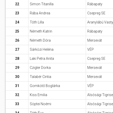
22
Simon Titanilla
Rábapaty
23
Rába Andrea
Csepreg SE
24
Tóth Lilla
Aranylábú Vast
25
Németh Katrin
Rábapaty
26
Németh Dóra
Mersevát
27
Sárközi Heléna
VÉP
28
Laki Petra Anita
Csepreg SE
29
Czigler Dorka
Mersevát
30
Talabér Cintia
Mersevát
31
Gomkötő Boglárka
VÉP
32
Kiss Emilia
Alsósági Tigris
33
Söptei Noémi
Alsósági Tigris