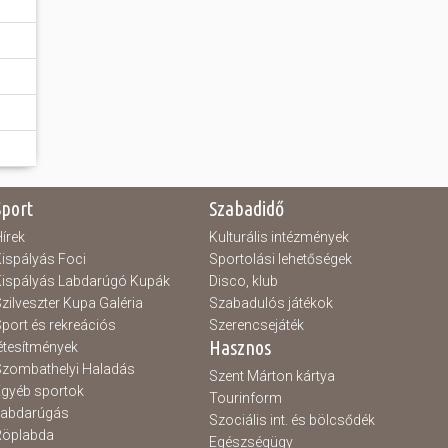
Sport
Szabadidő
írek
Kulturális intézmények
ispályás Foci
Sportolási lehetőségek
ispályás Labdarúgó Kupák
Disco, klub
zilveszter Kupa Galéria
Szabadulós játékok
port és rekreációs
Szerencsejáték
Hasznos
étesítmények
zombathelyi Haladás
Szent Márton kártya
gyéb sportok
Tourinform
Labdarúgás
Szociális int. és bölcsődék
Röplabda
Egészségügy