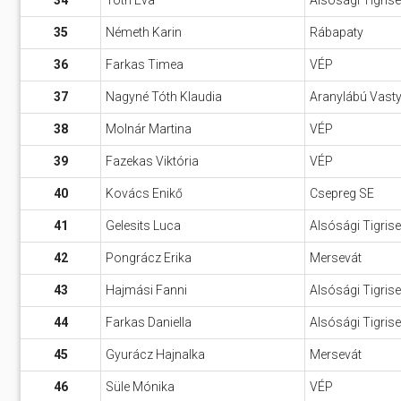
34
Tóth Éva
Alsósági Tigris
35
Németh Karin
Rábapaty
36
Farkas Timea
VÉP
37
Nagyné Tóth Klaudia
Aranylábú Vast
38
Molnár Martina
VÉP
39
Fazekas Viktória
VÉP
40
Kovács Enikő
Csepreg SE
41
Gelesits Luca
Alsósági Tigris
42
Pongrácz Erika
Mersevát
43
Hajmási Fanni
Alsósági Tigris
44
Farkas Daniella
Alsósági Tigris
45
Gyurácz Hajnalka
Mersevát
46
Süle Mónika
VÉP