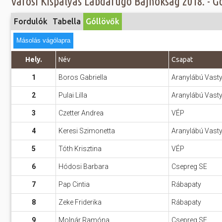
Városi Kispályás Labdarúgó Bajnokság 2018. - Gól
Előadás/Kiállítás
Egyéb spo
Tudóso
Gyerekeknek
Fordulók
Tabella
Góllövők
nyomá
Labdarúgá
Sport
Másolás vágólapra
Szomba
Röplabda
most
Buli/Disco
Hely.
Név
Csapat
Szabadidő
Múzeu
1
Boros Gabriella
Aranylábú Vast
Kiemelt rendezvények
kiállít
2
Pulai Lilla
Aranylábú Vast
Fák öl
Tanfolyam, képzés
3
Czetter Andrea
VÉP
Víz köz
Tábor
4
Keresi Szimonetta
Aranylábú Vast
Összes látniv
Egyházi, vallási
5
Tóth Krisztina
VÉP
Egyebek
6
Hódosi Barbara
Csepreg SE
Ünnepek,
7
Pap Cintia
Rábapaty
megemlékezések
8
Zeke Friderika
Rábapaty
Megyei kitekintő
9
Molnár Ramóna
Csepreg SE