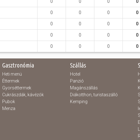
0
0
0
0
0
0
0
0
0
0
0
0
0
0
0
0
0
0
0
0
Gasztronómia
Szállás
Heti menü
Hotel
H
Éttermek
Panzió
K
Gyorséttermek
Magánszállás
K
Cukrászdák, kávézók
Diákotthon, turistaszálló
S
Pubok
Kemping
S
Menza
l
S
E