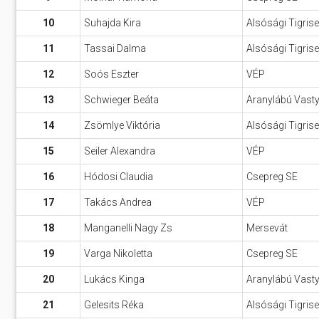
10
Suhajda Kira
Alsósági Tigris
11
Tassai Dalma
Alsósági Tigris
12
Soós Eszter
VÉP
13
Schwieger Beáta
Aranylábú Vast
14
Zsömlye Viktória
Alsósági Tigris
15
Seiler Alexandra
VÉP
16
Hódosi Claudia
Csepreg SE
17
Takács Andrea
VÉP
18
Manganelli Nagy Zs
Mersevát
19
Varga Nikoletta
Csepreg SE
20
Lukács Kinga
Aranylábú Vast
21
Gelesits Réka
Alsósági Tigris