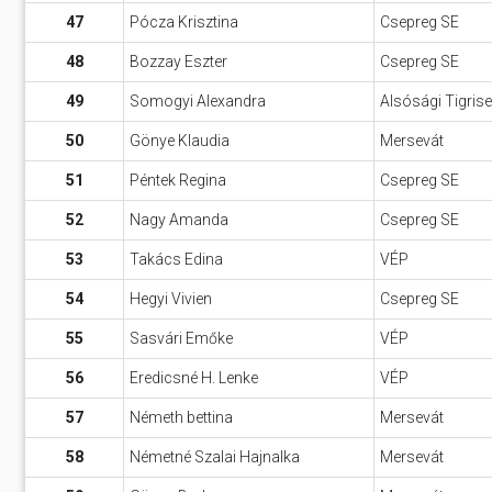
47
Pócza Krisztina
Csepreg SE
48
Bozzay Eszter
Csepreg SE
49
Somogyi Alexandra
Alsósági Tigris
50
Gönye Klaudia
Mersevát
51
Péntek Regina
Csepreg SE
52
Nagy Amanda
Csepreg SE
53
Takács Edina
VÉP
54
Hegyi Vivien
Csepreg SE
55
Sasvári Emőke
VÉP
56
Eredicsné H. Lenke
VÉP
57
Németh bettina
Mersevát
58
Németné Szalai Hajnalka
Mersevát