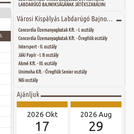
 és szombat egy új valóság...
LABDARÚGÓ BAJNOKSÁGÁNAK JÁTÉKSZABÁLYAI
Jubileumi Év óta
k fel Szombathely
ak, Európa egyik
ójában, egyben
Városi Kispályás Labdarúgó Bajnokság 2018.
ó mérkőzésén a
ülőhelyét. Római
ra. A találkozó
i értékekről hallva,
ett játékkal és
 vagy templomuk
Concordia Üzemanyagkutak Kft. - I. osztály
ani a lépést a
togatva...
l.
yüttessel....
Concordia Üzemanyagkutak Kft. - Öregfiúk osztály
Intersport - II. osztály
Jáki Papír - I. B osztály
Akmé Kft. - III. osztály
Unimoha Kft. - Öregfiúk Senior osztály
Női osztály
Ajánljuk
2026 Okt
2026 Aug
17
29