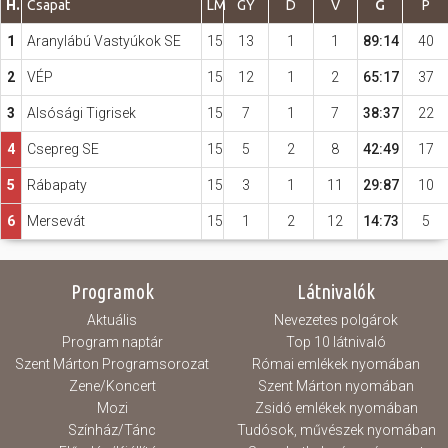
H.
Csapat
LM
GY
D
V
G
P
1
Aranylábú Vastyúkok SE
15
13
1
1
89:14
40
Hasznos
2
VÉP
15
12
1
2
65:17
37
3
Alsósági Tigrisek
15
7
1
7
38:37
22
4
Csepreg SE
15
5
2
8
42:49
17
5
Rábapaty
15
3
1
11
29:87
10
6
Mersevát
15
1
2
12
14:73
5
Programok
Látnivalók
Aktuális
Nevezetes polgárok
Program naptár
Top 10 látnivaló
Szent Márton Programsorozat
Római emlékek nyomában
Zene/Koncert
Szent Márton nyomában
Mozi
Zsidó emlékek nyomában
Színház/Tánc
Tudósok, művészek nyomában