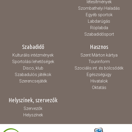
létesítmények
Szombathelyi Haladás
Egyéb sportok
Labdarúgás
Röplabda
Szabadidősport
Szabadidő
Hasznos
Kulturális intézmények
Szent Márton kártya
Sportolási lehetőségek
Tourinform
Disco, klub
Szociális int. és bölcsődék
Szabadulós játékok
Egészségügy
Szerencsejáték
Hivatalok
Oktatás
Helyszínek, szervezők
Szervezők
Helyszínek