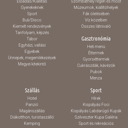
Előadás/Kiállítás
Szombathely régen és most
Gyerekeknek
Múzeumok, kiállítóhelyek
Sport
Fák ölelésében
Buli/Disco
Víz közelben
Kiemelt rendezvények
Összes látnivaló
Tanfolyam, képzés
Gasztronómia
Tábor
Egyházi, vallási
Heti menü
Egyebek
Éttermek
Ünnepek, megemlékezések
Gyorséttermek
Megyei kitekintő
Cukrászdák, kávézók
Pubok
Menza
Szállás
Sport
Hotel
Hírek
Panzió
Kispályás Foci
Magánszállás
Kispályás Labdarúgó Kupák
Diákotthon, turistaszálló
Szilveszter Kupa Galéria
Kemping
Sport és rekreációs