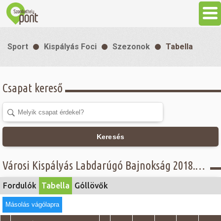
Aktuális
Sport
Kispályás Foci
Szezonok
Tabella
Programok
Csapat kereső
Látnivalók
Gasztronómia
Keresés
Szállás
Városi Kispályás Labdarúgó Bajnokság 2018. - Tabella - Női osztály
Sport
Fordulók
Tabella
Góllövők
Másolás vágólapra
Szabadidő