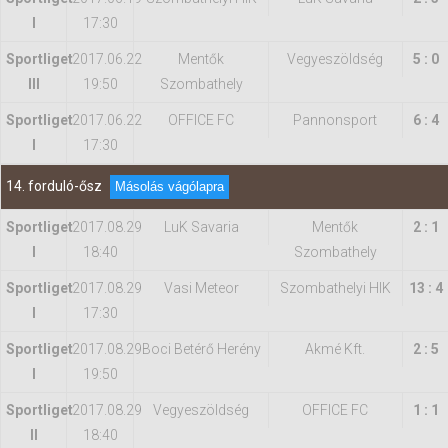
I
17:30
Sportliget
2017.06.22
Mentők
Vegyeszöldség
5 : 0
III
19:50
Szombathely
Sportliget
2017.06.22
OFFICE FC
Pannonsport
6 : 4
I
17:30
14. forduló-ősz
Másolás vágólapra
Sportliget
2017.08.29
LuK Savaria
Mentők
2 : 1
I
18:40
Szombathely
Sportliget
2017.08.29
Vasi Meteor
Szombathelyi HIK
13 : 4
I
17:30
Sportliget
2017.08.29
Boci Betérő Herény
Akmé Kft.
2 : 5
I
19:50
Sportliget
2017.08.29
Vegyeszöldség
OFFICE FC
1 : 1
II
18:40