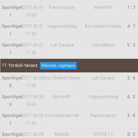
Sportliget
2017.06.01
Pannonsport
Akmé Kft.
1 : 7
I
19:50
Sportliget
2017.05.31
Vegyeszöldség
Boci Betérő Herény
4 : 7
I
17:30
Sportliget
2017.06.01
LuK Savaria
Vasi Meteor
5 : 2
I
17:30
11. forduló-tavasz
Másolás vágólapra
Sportliget
2017.06.06
Boci Betérő Herény
LuK Savaria
2 : 6
II
17:30
Sportliget
2017.06.09
Akmé Kft.
Vegyeszöldség
6 : 3
II
19:50
Sportliget
2017.06.09
Szombathelyi HIK
Pannonsport
3 : 6
I
17:30
Sportliget
2017.06.09
Mentők
OFFICE FC
0 : 3