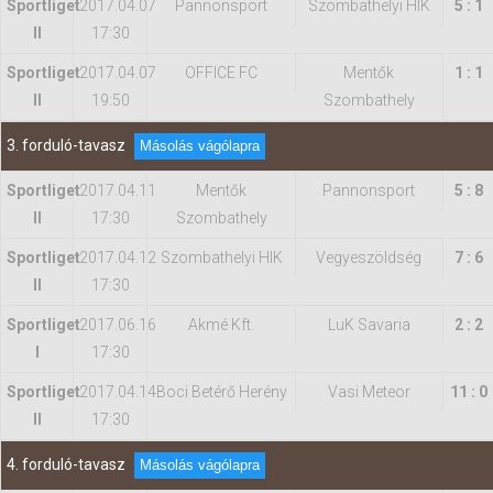
Sportliget
2017.04.07
Pannonsport
Szombathelyi HIK
5 : 1
II
17:30
Sportliget
2017.04.07
OFFICE FC
Mentők
1 : 1
II
19:50
Szombathely
3. forduló-tavasz
Másolás vágólapra
Sportliget
2017.04.11
Mentők
Pannonsport
5 : 8
II
17:30
Szombathely
Sportliget
2017.04.12
Szombathelyi HIK
Vegyeszöldség
7 : 6
II
17:30
Sportliget
2017.06.16
Akmé Kft.
LuK Savaria
2 : 2
I
17:30
Sportliget
2017.04.14
Boci Betérő Herény
Vasi Meteor
11 : 0
II
17:30
4. forduló-tavasz
Másolás vágólapra