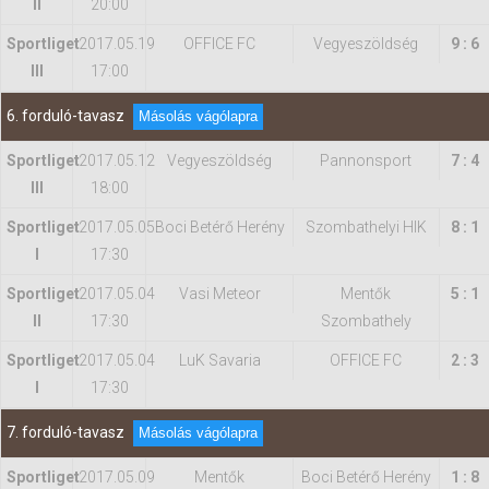
II
20:00
Sportliget
2017.05.19
OFFICE FC
Vegyeszöldség
9 : 6
III
17:00
6. forduló-tavasz
Másolás vágólapra
Sportliget
2017.05.12
Vegyeszöldség
Pannonsport
7 : 4
III
18:00
Sportliget
2017.05.05
Boci Betérő Herény
Szombathelyi HIK
8 : 1
I
17:30
Sportliget
2017.05.04
Vasi Meteor
Mentők
5 : 1
II
17:30
Szombathely
Sportliget
2017.05.04
LuK Savaria
OFFICE FC
2 : 3
I
17:30
7. forduló-tavasz
Másolás vágólapra
Sportliget
2017.05.09
Mentők
Boci Betérő Herény
1 : 8