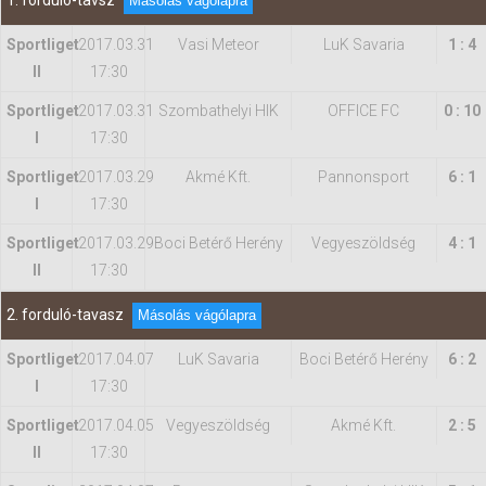
1. forduló-tavsz
Másolás vágólapra
Sportliget
2017.03.31
Vasi Meteor
LuK Savaria
1 : 4
Hasznos
II
17:30
Sportliget
2017.03.31
Szombathelyi HIK
OFFICE FC
0 : 10
I
17:30
Sportliget
2017.03.29
Akmé Kft.
Pannonsport
6 : 1
I
17:30
Sportliget
2017.03.29
Boci Betérő Herény
Vegyeszöldség
4 : 1
II
17:30
2. forduló-tavasz
Másolás vágólapra
Sportliget
2017.04.07
LuK Savaria
Boci Betérő Herény
6 : 2
I
17:30
Sportliget
2017.04.05
Vegyeszöldség
Akmé Kft.
2 : 5
II
17:30