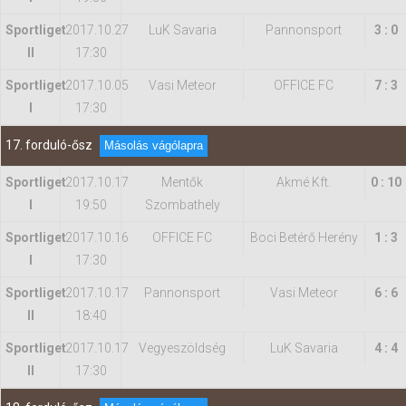
Sportliget
2017.10.27
LuK Savaria
Pannonsport
3 : 0
II
17:30
Sportliget
2017.10.05
Vasi Meteor
OFFICE FC
7 : 3
I
17:30
17. forduló-ősz
Másolás vágólapra
Sportliget
2017.10.17
Mentők
Akmé Kft.
0 : 10
I
19:50
Szombathely
Sportliget
2017.10.16
OFFICE FC
Boci Betérő Herény
1 : 3
I
17:30
Sportliget
2017.10.17
Pannonsport
Vasi Meteor
6 : 6
II
18:40
Sportliget
2017.10.17
Vegyeszöldség
LuK Savaria
4 : 4
II
17:30