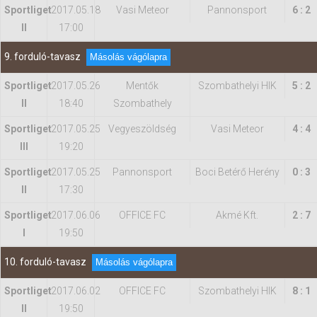
Sportliget
2017.05.18
Vasi Meteor
Pannonsport
6 : 2
II
17:00
9. forduló-tavasz
Másolás vágólapra
Sportliget
2017.05.26
Mentők
Szombathelyi HIK
5 : 2
II
18:40
Szombathely
Sportliget
2017.05.25
Vegyeszöldség
Vasi Meteor
4 : 4
III
19:20
Sportliget
2017.05.25
Pannonsport
Boci Betérő Herény
0 : 3
II
17:30
Sportliget
2017.06.06
OFFICE FC
Akmé Kft.
2 : 7
I
19:50
10. forduló-tavasz
Másolás vágólapra
Sportliget
2017.06.02
OFFICE FC
Szombathelyi HIK
8 : 1
II
19:50