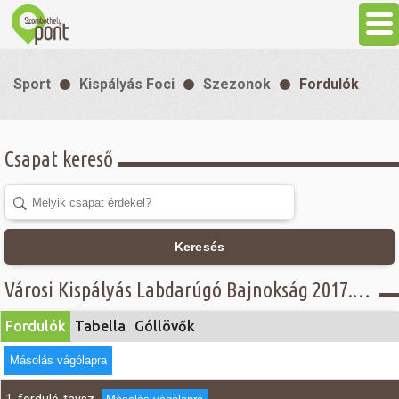
Aktuális
Sport
Kispályás Foci
Szezonok
Fordulók
Programok
Csapat kereső
Látnivalók
Gasztronómia
Keresés
Szállás
Városi Kispályás Labdarúgó Bajnokság 2017. - Fordulók - III. A. osztály
Fordulók
Tabella
Góllövők
Sport
Másolás vágólapra
Szabadidő