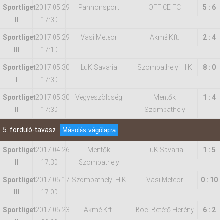
Sportliget
2017.05.29
Pannonsport
OFFICE FC
5 : 6
II
17:30
Sportliget
2017.05.29
Vasi Meteor
Akmé Kft.
2 : 4
III
17:10
Sportliget
2017.05.30
LuK Savaria
Szombathelyi HIK
8 : 0
I
17:30
Sportliget
2017.05.30
Vegyeszöldség
Mentők
1 : 4
II
17:30
Szombathely
5. forduló-tavasz
Másolás vágólapra
Sportliget
2017.04.26
Mentők
LuK Savaria
1 : 5
II
17:30
Szombathely
Sportliget
2017.05.17
Szombathelyi HIK
Vasi Meteor
0 : 10
III
17:00
Sportliget
2017.05.23
Akmé Kft.
Boci Betérő Herény
6 : 2