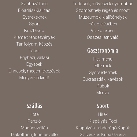
Színház/Tánc
Tudósok, művészek nyomában
Előadás/Kiállítás
Szombathely régen és most
Gyerekeknek
Múzeumok, kiállítóhelyek
Sport
Fák ölelésében
Buli/Disco
Víz közelben
Kiemelt rendezvények
Összes látnivaló
Tanfolyam, képzés
Gasztronómia
Tábor
Egyházi, vallási
Heti menü
Egyebek
Éttermek
Ünnepek, megemlékezések
Gyorséttermek
Megyei kitekintő
Cukrászdák, kávézók
Pubok
Menza
Szállás
Sport
Hotel
Hírek
Panzió
Kispályás Foci
Magánszállás
Kispályás Labdarúgó Kupák
Diákotthon, turistaszálló
Szilveszter Kupa Galéria