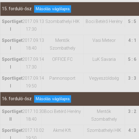
15. forduló-ősz
Másolás vágólapra
Sportliget
2017.09.13
Szombathelyi HIK
Boci Betérő Herény
5 : 5
I
17:30
Sportliget
2017.09.13
Mentők
Vasi Meteor
4 : 1
I
18:40
Szombathely
Sportliget
2017.09.14
OFFICE FC
LuK Savaria
5 : 6
I
17:30
Sportliget
2017.09.14
Pannonsport
Vegyeszöldség
3 : 3
I
19:50
16. forduló-ősz
Másolás vágólapra
Sportliget
2017.10.30
Boci Betérő Herény
Mentők
3 : 2
II
18:40
Szombathely
Sportliget
2017.10.02
Akmé Kft.
Szombathelyi HIK
4 : 3
I
19:50