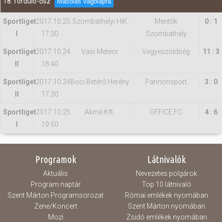
18. forduló-ősz
Másolás vágólapra
Sportliget
2017.10.25
Szombathelyi HIK
Mentők
0 : 1
I
17:30
Szombathely
Sportliget
2017.10.24
Vasi Meteor
Vegyeszöldség
11 : 3
II
18:40
Sportliget
2017.10.24
Boci Betérő Herény
Pannonsport
3 : 0
II
17:30
Sportliget
2017.10.25
Akmé Kft.
OFFICE FC
4 : 6
I
19:50
Programok
Látnivalók
Aktuális
Nevezetes polgárok
Program naptár
Top 10 látnivaló
Szent Márton Programsorozat
Római emlékek nyomában
Zene/Koncert
Szent Márton nyomában
Mozi
Zsidó emlékek nyomában