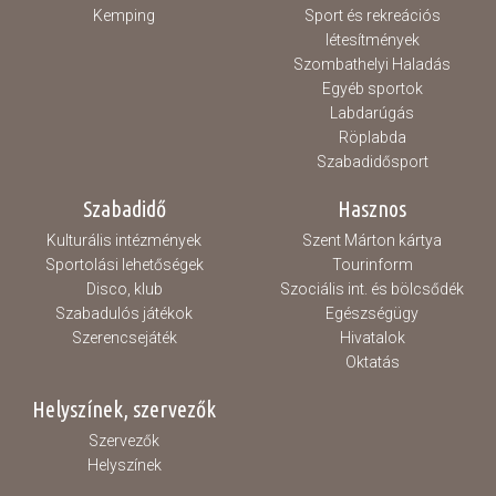
Kemping
Sport és rekreációs
létesítmények
Szombathelyi Haladás
Egyéb sportok
Labdarúgás
Röplabda
Szabadidősport
Szabadidő
Hasznos
Kulturális intézmények
Szent Márton kártya
Sportolási lehetőségek
Tourinform
Disco, klub
Szociális int. és bölcsődék
Szabadulós játékok
Egészségügy
Szerencsejáték
Hivatalok
Oktatás
Helyszínek, szervezők
Szervezők
Helyszínek