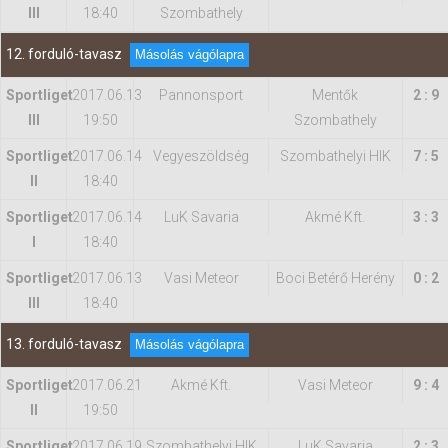
III
18:40
Szombathely
12. forduló-tavasz
Másolás vágólapra
Sportliget
2017.06.13
Pannonsport
Mentők
2 : 9
III
19:50
Szombathely
Sportliget
2017.06.14
Vegyeszöldség
Szombathelyi HIK
7 : 5
II
18:40
Sportliget
2017.06.14
LuK Savaria
Akmé Kft.
3 : 3
I
18:40
Sportliget
2017.06.13
Vasi Meteor
Boci Betérő Herény
0 : 2
III
18:40
13. forduló-tavasz
Másolás vágólapra
Sportliget
2017.06.21
Akmé Kft.
Vasi Meteor
9 : 4
II
19:50
Sportliget
2017.06.19
Szombathelyi HIK
LuK Savaria
2 : 3