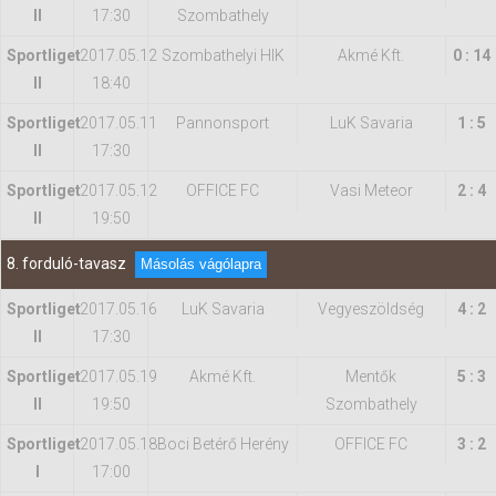
II
17:30
Szombathely
Sportliget
2017.05.12
Szombathelyi HIK
Akmé Kft.
0 : 14
II
18:40
Sportliget
2017.05.11
Pannonsport
LuK Savaria
1 : 5
II
17:30
Sportliget
2017.05.12
OFFICE FC
Vasi Meteor
2 : 4
II
19:50
8. forduló-tavasz
Másolás vágólapra
Sportliget
2017.05.16
LuK Savaria
Vegyeszöldség
4 : 2
II
17:30
Sportliget
2017.05.19
Akmé Kft.
Mentők
5 : 3
II
19:50
Szombathely
Sportliget
2017.05.18
Boci Betérő Herény
OFFICE FC
3 : 2
I
17:00