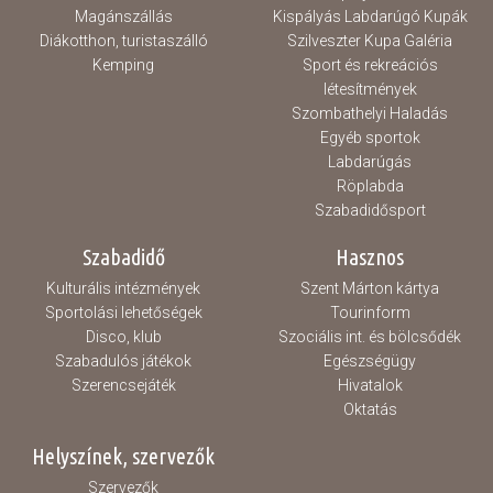
Magánszállás
Kispályás Labdarúgó Kupák
Diákotthon, turistaszálló
Szilveszter Kupa Galéria
Kemping
Sport és rekreációs
létesítmények
Szombathelyi Haladás
Egyéb sportok
Labdarúgás
Röplabda
Szabadidősport
Szabadidő
Hasznos
Kulturális intézmények
Szent Márton kártya
Sportolási lehetőségek
Tourinform
Disco, klub
Szociális int. és bölcsődék
Szabadulós játékok
Egészségügy
Szerencsejáték
Hivatalok
Oktatás
Helyszínek, szervezők
Szervezők