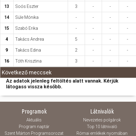
13
Soós Eszter
3
-
-
-
14
Süle Mónika
-
-
-
-
15
Szabó Erika
-
-
-
-
4
Takács Andrea
5
-
-
-
9
Takács Edina
2
-
-
-
16
Tóth Krisztina
3
-
-
-
Következő meccsek
Az adatok jelenleg feltöltés alatt vannak. Kérjük
látogass vissza később.
Programok
Látnivalók
Aktuális
Nevezetes polgárok
Program naptár
Top 10 látnivaló
Szent Márton Programsorozat
Római emlékek nyomában