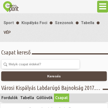
Aktuális
Sport
Kispályás Foci
Szezonok
Tabella
Programok
VÉP
Látnivalók
Csapat kereső
Gasztronómia
Szállás
Keresés
Városi Kispályás Labdarúgó Bajnokság 2017. - Női osztály - VÉP
Sport
Fordulók
Tabella
Góllövők
Csapat
Szabadidő