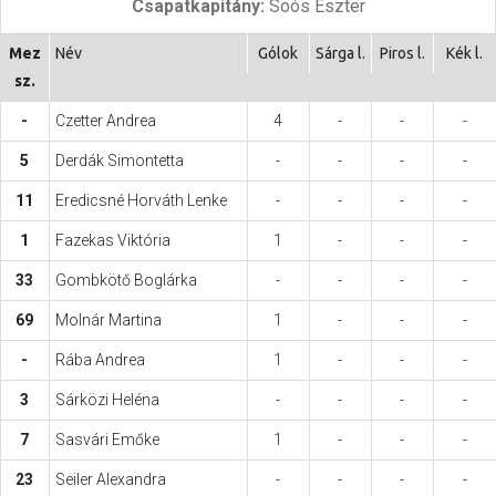
Csapatkapitány:
Soós Eszter
Hasznos
Mez
Név
Gólok
Sárga l.
Piros l.
Kék l.
sz.
-
Czetter Andrea
4
-
-
-
5
Derdák Simontetta
-
-
-
-
11
Eredicsné Horváth Lenke
-
-
-
-
1
Fazekas Viktória
1
-
-
-
33
Gombkötő Boglárka
-
-
-
-
69
Molnár Martina
1
-
-
-
-
Rába Andrea
1
-
-
-
3
Sárközi Heléna
-
-
-
-
7
Sasvári Emőke
1
-
-
-
23
Seiler Alexandra
-
-
-
-