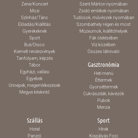
Zene/Koncert
Szent Márton nyomában
Mozi
Zsidó emlékek nyomában
Színház/Tánc
Tudósok, művészek nyomában
Előadás/Kiállítás
Szombathely régen és most
Gyerekeknek
Múzeumok, kiállítóhelyek
Sport
Fák ölelésében
Buli/Disco
Víz közelben
Kiemelt rendezvények
Összes látnivaló
Tanfolyam, képzés
Gasztronómia
Tábor
Egyházi, vallási
Heti menü
Egyebek
Éttermek
Ünnepek, megemlékezések
Gyorséttermek
Megyei kitekintő
Cukrászdák, kávézók
Pubok
Menza
Szállás
Sport
Hotel
Hírek
Panzió
Kispályás Foci